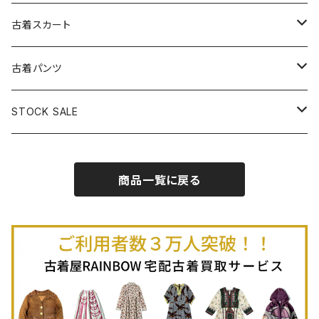
古着パーカー
古着長袖プルオーバー
古着ベアトップワンピース
古着Ｔシャツ
古着カーディガン
古着ライトジャケット
古着スカート
古着半袖プルオーバー
古着長袖Ｔシャツ
古着オールインワン
古着ベスト
古着半袖ニット
古着ライトコート
古着ロング丈スカート (丈76cm-)
古着パンツ
古着ノースリーブプルオーバー
古着半袖Ｔシャツ
古着オーバーオール
古着キャミソール
古着ニットアウター
古着ヘビージャケット
古着膝丈スカート (丈56-75cm)
古着ロング丈パンツ
STOCK SALE
古着ノースリーブＴシャツ
古着セットアップ
古着ノースリーブ
古着ノースリーブニット
古着ヘビーコート
古着ミニ丈スカート (丈-55cm)
古着ショート丈パンツ
Spring / Summer
商品一覧に戻る
80%OFF
古着ポロシャツ
古着ガウン
古着ミニ丈スカート (丈56-75cm)
Autumn / Winter
70%OFF
古着長袖ポロシャツ
80%OFF
古着スウェット
古着羽織り
古着半袖ポロシャツ
70%OFF
古着トレーナー
ベアトップ