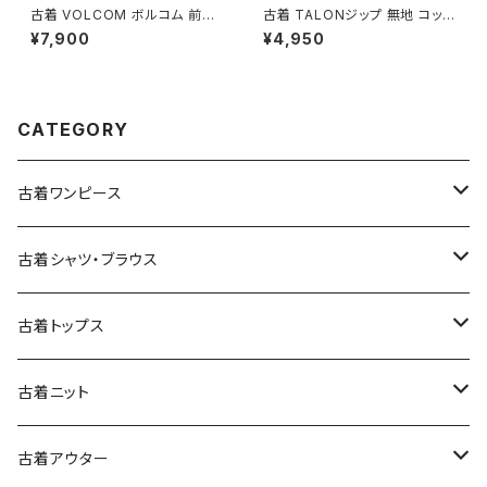
古着 VOLCOM ボルコム 前開
古着 TALONジップ 無地 コット
き 無地 ブランドロゴ 刺繍 ナイ
ン 膝丈 スカート 青 水色 (ba2
¥7,900
¥4,950
ロン100％ 長袖 アウター ライト
607003)
ジャケット ボルドー 赤紫 (ttu25
09054)
CATEGORY
古着ワンピース
古着長袖ワンピース
古着シャツ・ブラウス
古着半袖ワンピース
古着長袖シャツ・ブラウス
古着トップス
古着ノースリーブワンピース
古着半袖シャツ・ブラウス
古着スウェット&パーカー
古着ニット
古着スウェット
古着キャミソールワンピース
古着ノースリーブシャツ・ブラウス
古着プルオーバー
古着セーター
古着アウター