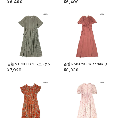
¥6,490
¥6,490
07070)
ンク (otu2605084)
古着 ST.GILLIAN シェルボタン
古着 Roberta California リボ
ストライプ柄 コットン ロング丈
ン 無地 ロング丈 半袖 ワンピー
¥7,920
¥6,930
半袖 ワンピース グレー カーキ
ス ピンク (otu2604148)
(otu2605032)