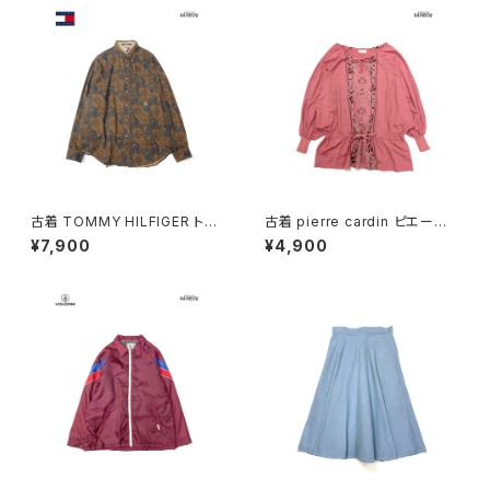
古着 TOMMY HILFIGER トミ
古着 pierre cardin ピエール・
ーヒルフィガー 前開き 総柄 ペ
カルダン リボン 総柄 カットソー
¥7,900
¥4,900
イズリー柄 コットン100％ 長袖
長袖 ブラウス サーモンピンク (t
シャツ 茶 (ttu2509035)
tu2501141)