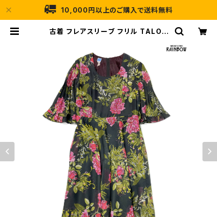
10,000円以上のご購入で送料無料
古着 フレアスリーブ フリル TALON
ジップ 花柄 ロング丈 半袖 ワンピー
ス 黒 (otu2402012) | 古着屋RAI
NBOW