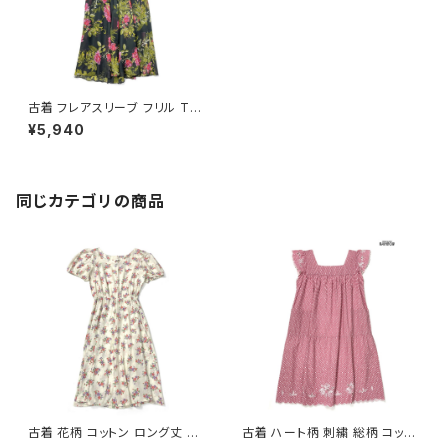
古着 フレアスリーブ フリル TAL
ONジップ 花柄 ロング丈 半袖
¥5,940
ワンピース 黒 (otu2402012)
同じカテゴリの商品
古着 花柄 コットン ロング丈 半
古着 ハート柄 刺繍 総柄 コット
袖 ワンピース ベージュ (oa26
ン ロング丈 半袖 ワンピース ピ