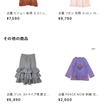
古着 ビジュー 総柄 エスニック
古着 リボン 花柄 コットン ロン
柄 ロング丈 半袖 ワンピース オ
グ丈 半袖 ワンピース ピンク (o
¥7,590
¥9,790
レンジ (otu2605039)
tu2604073)
その他の商品
古着 フリル ストライプ柄 膝丈
古着 PEACE NOW 刺繍 花柄
ティアード スカート グレー (ba
コットン 長袖 ブラウス 紫 (ttu2
¥6,490
¥2,900
2607011)
501035)