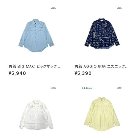
古着 BIG MAC ビッグマック 刺
古着 AGGIO 総柄 エスニック柄
繍 無地 コットン 長袖 シャツ 青
長袖 シャツ 紺 (ttu2603110)
¥5,940
¥5,390
水色 (ttu2603111)