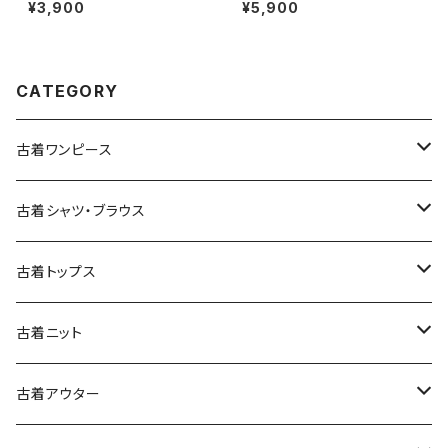
前開き 総柄 長袖 ブラウス ピン
スト 緑 (ttu2501125)
¥3,900
¥5,900
ク (ttu2501145)
CATEGORY
古着ワンピース
古着長袖ワンピース
古着シャツ・ブラウス
古着半袖ワンピース
古着長袖シャツ・ブラウス
古着トップス
古着ノースリーブワンピース
古着半袖シャツ・ブラウス
古着スウェット&パーカー
古着ニット
古着スウェット
古着キャミソールワンピース
古着ノースリーブシャツ・ブラウス
古着プルオーバー
古着セーター
古着アウター
古着パーカー