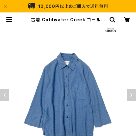
10,000円以上のご購入で送料無料
古着 Coldwater Creek コールド
ウォータークリーク スリット 無地 リ
ネン 長袖 シャツ 青 (ttu2402036)
| 古着屋RAINBOW