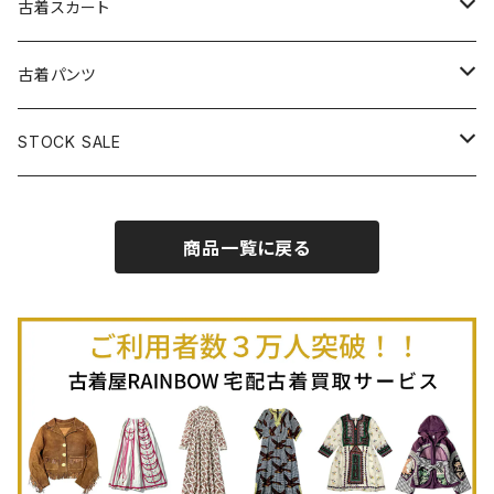
古着長袖プルオーバー
古着ベアトップワンピース
古着Ｔシャツ
古着カーディガン
古着ライトジャケット
古着スカート
古着半袖プルオーバー
古着長袖Ｔシャツ
古着オールインワン
古着ベスト
古着半袖ニット
古着ライトコート
古着ロング丈スカート (丈76cm-)
古着パンツ
古着ノースリーブプルオーバー
古着半袖Ｔシャツ
古着オーバーオール
古着キャミソール
古着ニットアウター
古着ヘビージャケット
古着膝丈スカート (丈56-75cm)
古着ロング丈パンツ
STOCK SALE
古着ノースリーブＴシャツ
古着セットアップ
古着ノースリーブ
古着ノースリーブニット
古着ヘビーコート
古着ミニ丈スカート (丈-55cm)
古着ショート丈パンツ
Spring / Summer
商品一覧に戻る
80%OFF
古着ポロシャツ
古着ガウン
古着ミニ丈スカート (丈56-75cm)
Autumn / Winter
70%OFF
古着長袖ポロシャツ
80%OFF
古着スウェット
古着羽織り
古着半袖ポロシャツ
70%OFF
古着トレーナー
ベアトップ
古着パーカー
古着タンクトップ