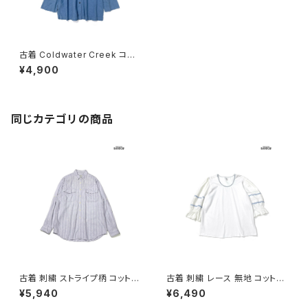
古着 Coldwater Creek コー
ルドウォータークリーク スリット
¥4,900
無地 リネン 長袖 シャツ 青 (ttu
2402036)
同じカテゴリの商品
古着 刺繍 ストライプ柄 コットン
古着 刺繍 レース 無地 コットン
100％ 長袖 シャツ パステル 紫
七分袖 ブラウス 白 (ttu26060
¥5,940
¥6,490
(ttu2603112)
27)