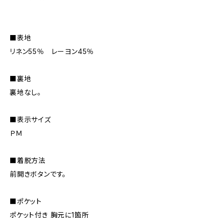
■表地
リネン55％ レーヨン45％
■裏地
裏地なし。
■表示サイズ
ＰＭ
■着脱方法
前開きボタンです。
■ポケット
ポケット付き 胸元に1箇所