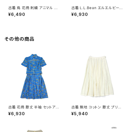
古着 鳥 花柄 刺繍 アニマル コッ
古着 L.L.Bean エルエルビーン
トン100％ 長袖 シャツ 白 (ttu2
無地 コットン100％ 長袖 シャツ
¥6,490
¥6,930
602024)
黄 (ttu2603109)
その他の商品
古着 花柄 膝丈 半袖 セットアッ
古着 無地 コットン 膝丈 プリー
プ 青 (oa2607082)
ツ スカート ベージュ 生成り (b
¥6,930
¥5,940
a2607005)