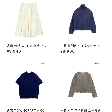
古着 無地 コットン 膝丈 プリー
古着 前開き ハイネック 無地 長
ツ スカート ベージュ 生成り (b
袖 アウター ライトジャケット 紺
¥5,940
¥8,900
a2607005)
(ttu2509089)
古着 TOWNCRAFT タウンク
古着 K.T 花柄刺繍 立体モチー