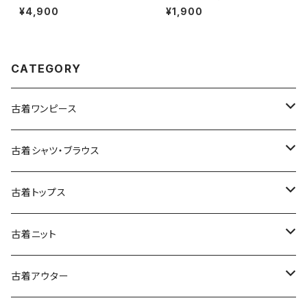
ラフト 無地 半袖 ニット 紺 (ttu2
フ 前開き 無地 リネン 長袖 ブラ
¥4,900
¥1,900
509075)
ウス こげ茶 (ttu2509069)
CATEGORY
古着ワンピース
古着長袖ワンピース
古着シャツ・ブラウス
古着半袖ワンピース
古着長袖シャツ・ブラウス
古着トップス
古着ノースリーブワンピース
古着半袖シャツ・ブラウス
古着スウェット&パーカー
古着ニット
古着スウェット
古着キャミソールワンピース
古着ノースリーブシャツ・ブラウス
古着プルオーバー
古着セーター
古着アウター