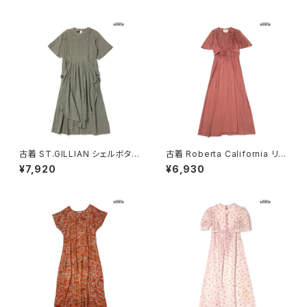
古着 ST.GILLIAN シェルボタン
古着 Roberta California リボ
ストライプ柄 コットン ロング丈
ン 無地 ロング丈 半袖 ワンピー
¥7,920
¥6,930
半袖 ワンピース グレー カーキ
ス ピンク (otu2604148)
(otu2605032)