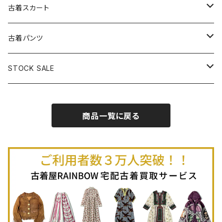
古着パーカー
古着長袖プルオーバー
古着ベアトップワンピース
古着Ｔシャツ
古着カーディガン
古着ライトジャケット
古着スカート
古着半袖プルオーバー
古着長袖Ｔシャツ
古着オールインワン
古着ベスト
古着半袖ニット
古着ライトコート
古着ロング丈スカート (丈76cm-)
古着パンツ
古着ノースリーブプルオーバー
古着半袖Ｔシャツ
古着オーバーオール
古着キャミソール
古着ニットアウター
古着ヘビージャケット
古着膝丈スカート (丈56-75cm)
古着ロング丈パンツ
STOCK SALE
古着ノースリーブＴシャツ
古着セットアップ
古着ノースリーブ
古着ノースリーブニット
古着ヘビーコート
古着ミニ丈スカート (丈-55cm)
古着ショート丈パンツ
Spring / Summer
商品一覧に戻る
80%OFF
古着ポロシャツ
古着ガウン
古着ミニ丈スカート (丈56-75cm)
Autumn / Winter
70%OFF
古着長袖ポロシャツ
80%OFF
古着スウェット
古着羽織り
古着半袖ポロシャツ
70%OFF
古着トレーナー
ベアトップ
古着パーカー
古着タンクトップ