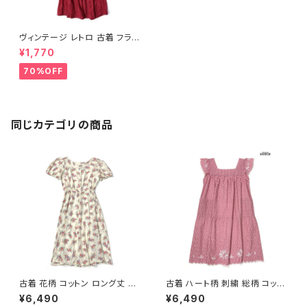
ヴィンテージ レトロ 古着 フラン
ス製 刺繍 ボーダー柄 ロング丈
¥1,770
半袖 ワンピース 黒 (otu23091
09)
70%OFF
同じカテゴリの商品
古着 花柄 コットン ロング丈 半
古着 ハート柄 刺繍 総柄 コット
袖 ワンピース ベージュ (oa26
ン ロング丈 半袖 ワンピース ピ
¥6,490
¥6,490
07070)
ンク (otu2605084)