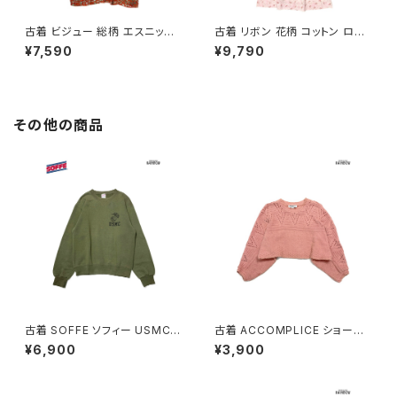
古着 ビジュー 総柄 エスニック
古着 リボン 花柄 コットン ロン
柄 ロング丈 半袖 ワンピース オ
グ丈 半袖 ワンピース ピンク (o
¥7,590
¥9,790
レンジ (otu2605039)
tu2604073)
その他の商品
古着 SOFFE ソフィー USMC
古着 ACCOMPLICE ショート
アメリカ製 ロゴ 長袖 スウェット
丈 アメリカ製 無地 長袖 ニット
¥6,900
¥3,900
トレーナー 緑 カーキ (ttu2508
セーター ピンク (ttu2501058)
182)