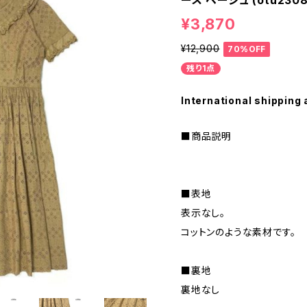
ース ベージュ (otu2308
¥3,870
¥12,900
70%OFF
残り1点
International shipping 
■商品説明
■表地
表示なし。
コットンのような素材です。
■裏地
裏地なし