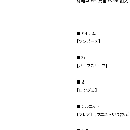
身幅40cm 肩幅36cm 袖丈2
■アイテム
【ワンピース】
■袖
【ハーフスリーブ】
■丈
【ロング丈】
■シルエット
【フレア】,【ウエスト切り替え