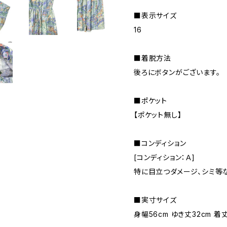
■表示サイズ
16
■着脱方法
後ろにボタンがございます。
■ポケット
【ポケット無し】
■コンディション
[コンディション：Ａ]
特に目立つダメージ、シミ等
■実寸サイズ
身幅56cm ゆき丈32cm 着丈