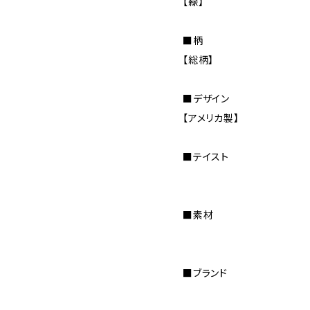
【緑】
■柄
【総柄】
■デザイン
【アメリカ製】
■テイスト
■素材
■ブランド