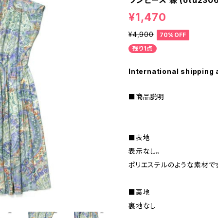
ワンピース 緑 (otu2306
¥1,470
¥4,900
70%OFF
残り1点
International shipping 
■商品説明
■表地
表示なし。
ポリエステルのような素材で
■裏地
裏地なし