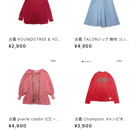
古着 ROUNDOTREE & YORK
古着 TALONジップ 無地 コット
E ラウンドツリーアンドヨーク
ン 膝丈 スカート 青 水色 (ba2
¥2,900
¥4,950
前開き 無地 コーデュロイ 長袖
607003)
シャツ 赤 ボルドー (ttu25090
56)
古着 pierre cardin ピエール・
古着 Champion チャンピオン
カルダン リボン 総柄 カットソー
NEW MEXICO LOBOS プリン
¥4,900
¥3,900
長袖 ブラウス サーモンピンク (t
ト カットソー 長袖 Ｔシャツ 赤 (t
tu2501141)
tu2509074)