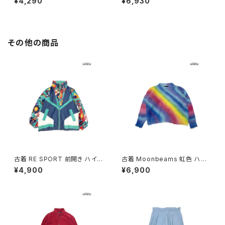
¥4,290
¥6,930
み 緑 (otu2606061)
2606007)
その他の商品
古着 RE SPORT 前開き ハイ
古着 Moonbeams 虹色 ハイ
ネック 総柄 ナイロン 長袖 アウ
ネック 総柄 長袖 ニット セータ
¥4,900
¥6,900
ター ヘビージャケット 緑 紺 (tt
ー カラフル 水色 (ttu2501051)
u2509099)