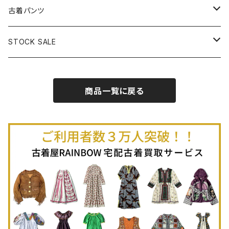
古着半袖プルオーバー
古着長袖Ｔシャツ
古着オールインワン
古着ベスト
古着半袖ニット
古着ライトコート
古着ロング丈スカート (丈76cm-)
古着パンツ
古着ノースリーブプルオーバー
古着半袖Ｔシャツ
古着オーバーオール
古着キャミソール
古着ニットアウター
古着ヘビージャケット
古着膝丈スカート (丈56-75cm)
古着ロング丈パンツ
STOCK SALE
古着ノースリーブＴシャツ
古着セットアップ
古着ノースリーブ
古着ノースリーブニット
古着ヘビーコート
古着ミニ丈スカート (丈-55cm)
古着ショート丈パンツ
Spring / Summer
商品一覧に戻る
80%OFF
古着ポロシャツ
古着ガウン
古着ミニ丈スカート (丈56-75cm)
Autumn / Winter
70%OFF
古着長袖ポロシャツ
80%OFF
古着スウェット
古着羽織り
古着半袖ポロシャツ
70%OFF
古着トレーナー
ベアトップ
古着パーカー
古着タンクトップ