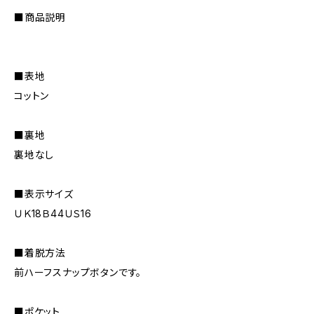
■商品説明
■表地
コットン
■裏地
裏地なし
■表示サイズ
ＵＫ18Ｂ44ＵＳ16
■着脱方法
前ハーフスナップボタンです。
■ポケット