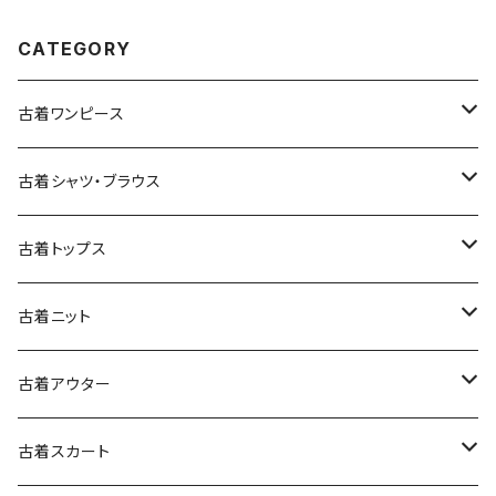
CATEGORY
古着ワンピース
古着長袖ワンピース
古着シャツ・ブラウス
古着半袖ワンピース
古着長袖シャツ・ブラウス
古着トップス
古着ノースリーブワンピース
古着半袖シャツ・ブラウス
古着スウェット&パーカー
古着ニット
古着スウェット
古着キャミソールワンピース
古着ノースリーブシャツ・ブラウス
古着プルオーバー
古着セーター
古着アウター
古着パーカー
古着長袖プルオーバー
古着ベアトップワンピース
古着Ｔシャツ
古着カーディガン
古着ライトジャケット
古着スカート