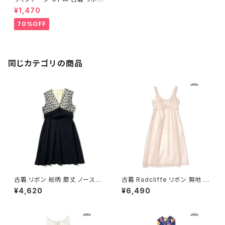
無地 コットン ロング丈 ノースリ
¥1,470
ーブ シャツ ワンピース 青 (otu
2305216)
70%OFF
同じカテゴリの商品
古着 リボン 総柄 膝丈 ノースリ
古着 Radcliffe リボン 無地 シ
ーブ ワンピース 黒 (oa26070
フォン ナイロン ロング丈 ノース
¥4,620
¥6,490
13)
リーブ ワンピース ピンク (otu2
602038)