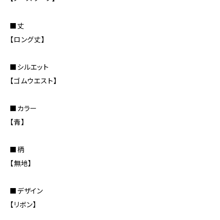
■丈
【ロング丈】
■シルエット
【ゴムウエスト】
■カラー
【青】
■柄
【無地】
■デザイン
【リボン】