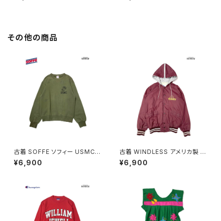
レンジ (otu2605039)
tu2604073)
その他の商品
古着 SOFFE ソフィー USMC
古着 WINDLESS アメリカ製 前
アメリカ製 ロゴ 長袖 スウェット
開き 無地 ワンポイント ナイロ
¥6,900
¥6,900
トレーナー 緑 カーキ (ttu2508
ン100％ 長袖 アウター ライトジ
182)
ャケット ボルドー 赤紫 (ttu250
9053)