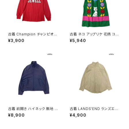
古着 Champion チャンピオン
古着 ネコ アップリケ 花柄 コッ
ロゴ コットン100％ 長袖 Ｔシャ
トン ミニ丈 半袖 ワンピース 緑
¥3,900
¥5,940
ツ 赤 (ttu2501067)
(oa2607077)
古着 前開き ハイネック 無地 長
古着 LANDS'END ランズエン
袖 アウター ライトジャケット 紺
ド 前開き 無地 コットン100％
¥8,900
¥4,900
(ttu2509089)
長袖 シャツ ベージュ (ttu2509
057)