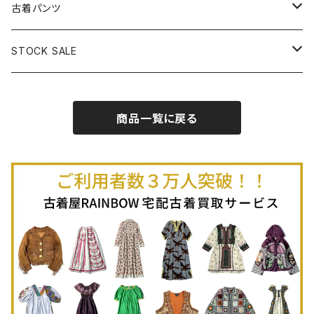
古着半袖プルオーバー
古着長袖Ｔシャツ
古着オールインワン
古着ベスト
古着半袖ニット
古着ライトコート
古着ロング丈スカート (丈76cm-)
古着パンツ
古着ノースリーブプルオーバー
古着半袖Ｔシャツ
古着オーバーオール
古着キャミソール
古着ニットアウター
古着ヘビージャケット
古着膝丈スカート (丈56-75cm)
古着ロング丈パンツ
STOCK SALE
古着ノースリーブＴシャツ
古着セットアップ
古着ノースリーブ
古着ノースリーブニット
古着ヘビーコート
古着ミニ丈スカート (丈-55cm)
古着ショート丈パンツ
Spring / Summer
商品一覧に戻る
80%OFF
古着ポロシャツ
古着ガウン
古着ミニ丈スカート (丈56-75cm)
Autumn / Winter
70%OFF
古着長袖ポロシャツ
80%OFF
古着スウェット
古着羽織り
古着半袖ポロシャツ
70%OFF
古着トレーナー
ベアトップ
古着パーカー
古着タンクトップ