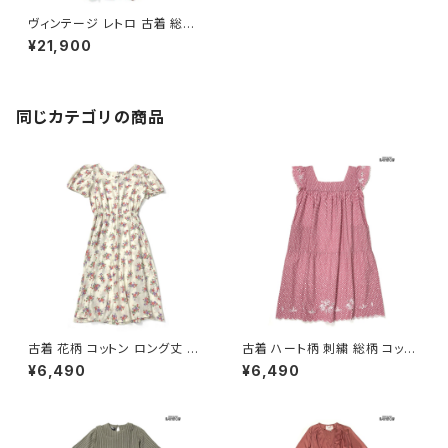
ヴィンテージ レトロ 古着 総柄
コットン ロング丈 半袖 ワンピー
¥21,900
ス 赤 (otu2304130)
同じカテゴリの商品
古着 花柄 コットン ロング丈 半
古着 ハート柄 刺繍 総柄 コット
袖 ワンピース ベージュ (oa26
ン ロング丈 半袖 ワンピース ピ
¥6,490
¥6,490
07070)
ンク (otu2605084)