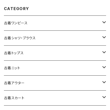
CATEGORY
古着ワンピース
古着長袖ワンピース
古着シャツ・ブラウス
古着半袖ワンピース
古着長袖シャツ・ブラウス
古着トップス
古着ノースリーブワンピース
古着半袖シャツ・ブラウス
古着スウェット&パーカー
古着ニット
古着スウェット
古着キャミソールワンピース
古着ノースリーブシャツ・ブラウス
古着プルオーバー
古着セーター
古着アウター
古着パーカー
古着長袖プルオーバー
古着ベアトップワンピース
古着Ｔシャツ
古着カーディガン
古着ライトジャケット
古着スカート