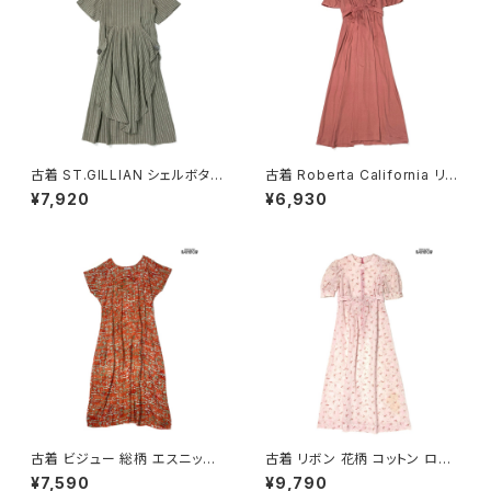
古着 ST.GILLIAN シェルボタン
古着 Roberta California リボ
ストライプ柄 コットン ロング丈
ン 無地 ロング丈 半袖 ワンピー
¥7,920
¥6,930
半袖 ワンピース グレー カーキ
ス ピンク (otu2604148)
(otu2605032)
古着 ビジュー 総柄 エスニック
古着 リボン 花柄 コットン ロン
柄 ロング丈 半袖 ワンピース オ
グ丈 半袖 ワンピース ピンク (o
¥7,590
¥9,790