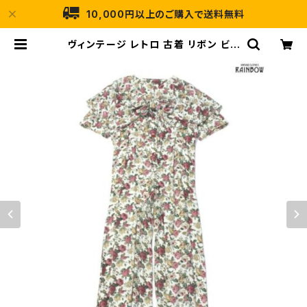
10,000円以上のご購入で送料無料
ヴィンテージ レトロ 古着 リボン ビッ
グカラー 花柄 レーヨン ロング丈 半
袖 オールインワン 白 赤 (otu2304
012) | 古着屋RAINBOW