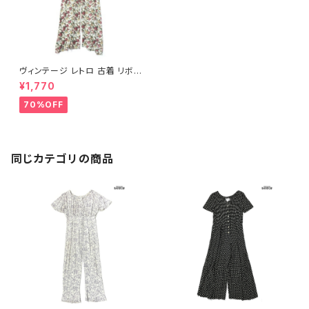
ヴィンテージ レトロ 古着 リボン
ビッグカラー 花柄 レーヨン ロ
¥1,770
ング丈 半袖 オールインワン 白
赤 (otu2304012)
70%OFF
同じカテゴリの商品