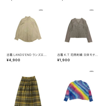
3)
古着 LANDS'END ランズエン
古着 K.T 花柄刺繍 立体モチー
ド 前開き 無地 コットン100％
フ 前開き 無地 リネン 長袖 ブラ
¥4,900
¥1,900
長袖 シャツ ベージュ (ttu2509
ウス こげ茶 (ttu2509069)
057)