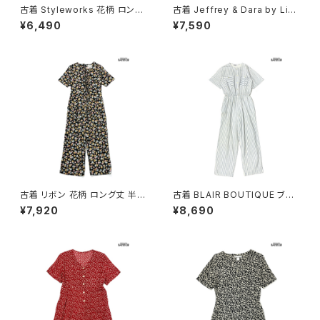
古着 Styleworks 花柄 ロング
古着 Jeffrey & Dara by Lind
丈 半袖 オールインワン ベージ
a Hutley アメリカ製 ドット柄
¥6,490
¥7,590
ュ (otu2606032)
ロング丈 半袖 オールインワン
黒 (otu2606022)
古着 リボン 花柄 ロング丈 半袖
古着 BLAIR BOUTIQUE ブレ
オールインワン 黒 (otu26040
アブティック アメリカ製 ストライ
¥7,920
¥8,690
46)
プ柄 コットン ロング丈 半袖 オ
ールインワン 水色 (otu26060
99)