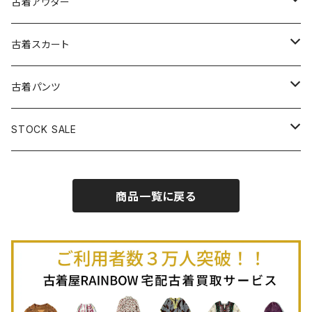
古着キャミソールワンピース
古着ノースリーブシャツ・ブラウス
古着プルオーバー
古着セーター
古着アウター
古着パーカー
古着長袖プルオーバー
古着ベアトップワンピース
古着Ｔシャツ
古着カーディガン
古着ライトジャケット
古着スカート
古着半袖プルオーバー
古着長袖Ｔシャツ
古着オールインワン
古着ベスト
古着半袖ニット
古着ライトコート
古着ロング丈スカート (丈76cm-)
古着パンツ
古着ノースリーブプルオーバー
古着半袖Ｔシャツ
古着オーバーオール
古着キャミソール
古着ニットアウター
古着ヘビージャケット
古着膝丈スカート (丈56-75cm)
古着ロング丈パンツ
STOCK SALE
古着ノースリーブＴシャツ
古着セットアップ
古着ノースリーブ
古着ノースリーブニット
古着ヘビーコート
古着ミニ丈スカート (丈-55cm)
古着ショート丈パンツ
Spring / Summer
商品一覧に戻る
80%OFF
古着ポロシャツ
古着ガウン
古着ミニ丈スカート (丈56-75cm)
Autumn / Winter
70%OFF
古着長袖ポロシャツ
80%OFF
古着スウェット
古着羽織り
古着半袖ポロシャツ
70%OFF
古着トレーナー
ベアトップ