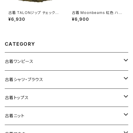
古着 TALONジップ チェック柄
古着 Moonbeams 虹色 ハイ
コットン 膝丈 スカート 黄 (ba2
ネック 総柄 長袖 ニット セータ
¥6,930
¥6,900
607010)
ー カラフル 水色 (ttu2501051)
CATEGORY
古着ワンピース
古着長袖ワンピース
古着シャツ・ブラウス
古着半袖ワンピース
古着長袖シャツ・ブラウス
古着トップス
古着ノースリーブワンピース
古着半袖シャツ・ブラウス
古着スウェット&パーカー
古着ニット
古着スウェット