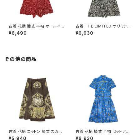
古着 花柄 膝丈 半袖 オールイン
古着 THE LIMITED ザリミテッ
ワン 赤 (otu2604121)
ド 花柄 膝丈 半袖 オールインワ
¥6,490
¥6,930
ン 黒 (otu2604142)
その他の商品
古着 花柄 コットン 膝丈 スカー
古着 花柄 膝丈 半袖 セットアッ
ト ダークブラウン (ba260701
プ 青 (oa2607082)
¥5,940
¥6,930