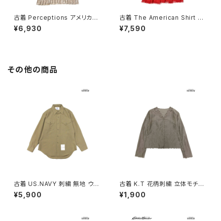
古着 Perceptions アメリカ製
古着 The American Shirt Dr
総柄 ロング丈 長袖 プリーツ ワ
ess アメリカ製 レース 無地 コ
¥6,930
¥7,590
ンピース ピンク ベージュ (otu
ットン ロング丈 長袖 ワンピース
2603019)
赤 (otu2603018)
その他の商品
古着 US.NAVY 刺繍 無地 ウー
古着 K.T 花柄刺繍 立体モチー
ル 長袖 シャツ 茶 (ttu250104
フ 前開き 無地 リネン 長袖 ブラ
¥5,900
¥1,900
1)
ウス こげ茶 (ttu2509069)