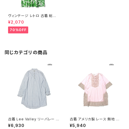
ヴィンテージ レトロ 古着 総柄
膝丈 ハーフボタン 長袖 シャツ
¥2,070
ワンピース 緑 (otu2303030)
70%OFF
同じカテゴリの商品
古着 Lee Valley リーバレー ス
古着 アメリカ製 レース 無地 ナ
トライプ柄 コットン100％ ロン
イロン ミニ丈 七分袖 ワンピー
¥6,930
¥5,940
グ丈 長袖 ワンピース 青 (otu2
ス ピンク (otu2602051)