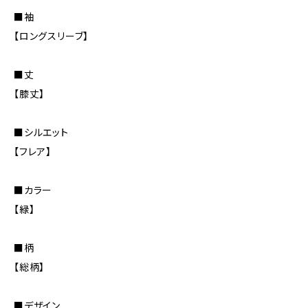
■袖
【ロングスリーブ】
■丈
【膝丈】
■シルエット
【フレア】
■カラー
【緑】
■柄
【総柄】
■デザイン