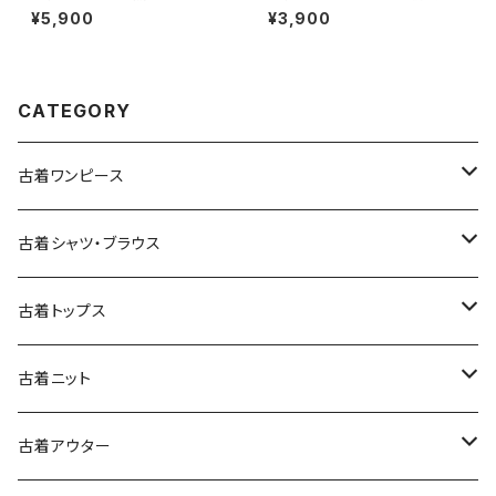
ェット トレーナー グレー (ttu25
チェック柄 コットン100％ フラン
¥5,900
¥3,900
01281)
ネル 長袖 シャツ 赤 (ttu25090
60)
CATEGORY
古着ワンピース
古着長袖ワンピース
古着シャツ・ブラウス
古着半袖ワンピース
古着長袖シャツ・ブラウス
古着トップス
古着ノースリーブワンピース
古着半袖シャツ・ブラウス
古着スウェット&パーカー
古着ニット
古着スウェット
古着キャミソールワンピース
古着ノースリーブシャツ・ブラウス
古着プルオーバー
古着セーター
古着アウター