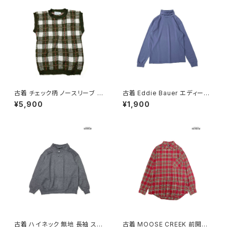
古着 チェック柄 ノースリーブ ベ
古着 Eddie Bauer エディーバ
スト 緑 (ttu2501125)
ウアー タートルネック 無地 コッ
¥5,900
¥1,900
トン100％ 長袖 Ｔシャツ くすみ
紫 (ttu2501172)
古着 ハイネック 無地 長袖 スウ
古着 MOOSE CREEK 前開き