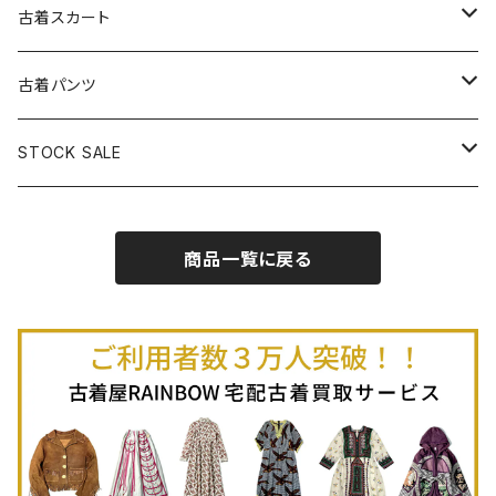
古着パーカー
古着長袖プルオーバー
古着ベアトップワンピース
古着Ｔシャツ
古着カーディガン
古着ライトジャケット
古着スカート
古着半袖プルオーバー
古着長袖Ｔシャツ
古着オールインワン
古着ベスト
古着半袖ニット
古着ライトコート
古着ロング丈スカート (丈76cm-)
古着パンツ
古着ノースリーブプルオーバー
古着半袖Ｔシャツ
古着オーバーオール
古着キャミソール
古着ニットアウター
古着ヘビージャケット
古着膝丈スカート (丈56-75cm)
古着ロング丈パンツ
STOCK SALE
古着ノースリーブＴシャツ
古着セットアップ
古着ノースリーブ
古着ノースリーブニット
古着ヘビーコート
古着ミニ丈スカート (丈-55cm)
古着ショート丈パンツ
Spring / Summer
商品一覧に戻る
80%OFF
古着ポロシャツ
古着ガウン
古着ミニ丈スカート (丈56-75cm)
Autumn / Winter
70%OFF
古着長袖ポロシャツ
80%OFF
古着スウェット
古着羽織り
古着半袖ポロシャツ
70%OFF
古着トレーナー
ベアトップ
古着パーカー
古着タンクトップ