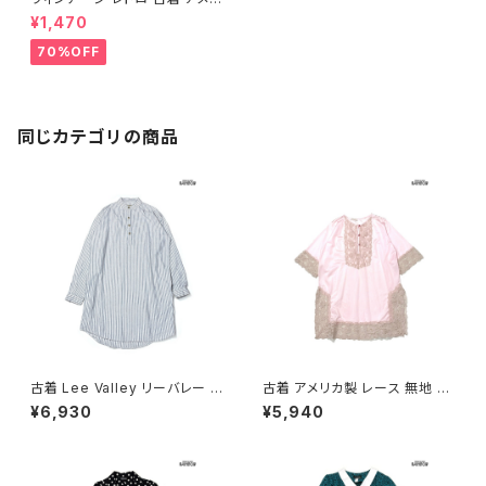
カ製 総柄 レーヨン ロング丈 長
¥1,470
袖 ワンピース 赤 (otu230300
7)
70%OFF
同じカテゴリの商品
古着 Lee Valley リーバレー ス
古着 アメリカ製 レース 無地 ナ
トライプ柄 コットン100％ ロン
イロン ミニ丈 七分袖 ワンピー
¥6,930
¥5,940
グ丈 長袖 ワンピース 青 (otu2
ス ピンク (otu2602051)
603013)