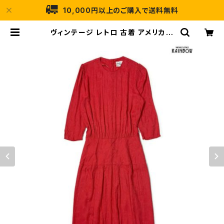
10,000円以上のご購入で送料無料
ヴィンテージ レトロ 古着 アメリカ製
総柄 レーヨン ロング丈 長袖 ワンピ
ース 赤 (otu2303007) | 古着屋R
AINBOW