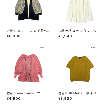
古着 SIDE EFFECTS 前開き
古着 無地 コットン 膝丈 プリー
総柄 レオパード柄 長袖 ニット
ツ スカート ベージュ 生成り (b
¥6,900
¥5,940
アウター ベージュ (ttu250905
a2607005)
1)
古着 pierre cardin ピエール・
古着 BOB MACKIE 無地 半袖
カルダン リボン 総柄 カットソー
ニット マスタード 黄 (ttu25090
¥4,900
¥3,900
長袖 ブラウス サーモンピンク (t
76)
tu2501141)