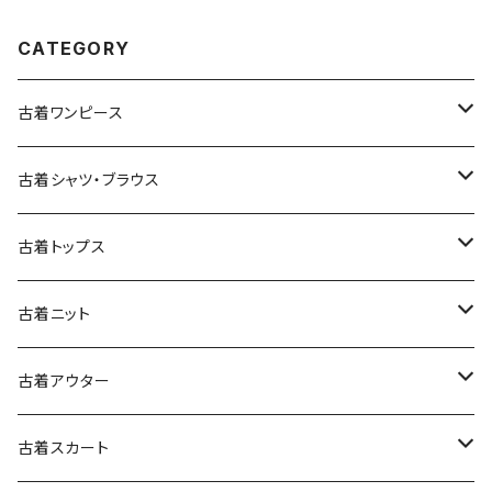
CATEGORY
古着ワンピース
古着長袖ワンピース
古着シャツ・ブラウス
古着半袖ワンピース
古着長袖シャツ・ブラウス
古着トップス
古着ノースリーブワンピース
古着半袖シャツ・ブラウス
古着スウェット&パーカー
古着ニット
古着スウェット
古着キャミソールワンピース
古着ノースリーブシャツ・ブラウス
古着プルオーバー
古着セーター
古着アウター
古着パーカー
古着長袖プルオーバー
古着ベアトップワンピース
古着Ｔシャツ
古着カーディガン
古着ライトジャケット
古着スカート