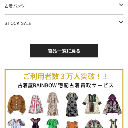
古着半袖プルオーバー
古着長袖Ｔシャツ
古着オールインワン
古着ベスト
古着半袖ニット
古着ライトコート
古着ロング丈スカート (丈76cm-)
古着パンツ
古着ノースリーブプルオーバー
古着半袖Ｔシャツ
古着オーバーオール
古着キャミソール
古着ニットアウター
古着ヘビージャケット
古着膝丈スカート (丈56-75cm)
古着ロング丈パンツ
STOCK SALE
古着ノースリーブＴシャツ
古着セットアップ
古着ノースリーブ
古着ノースリーブニット
古着ヘビーコート
古着ミニ丈スカート (丈-55cm)
古着ショート丈パンツ
Spring / Summer
商品一覧に戻る
80%OFF
古着ポロシャツ
古着ガウン
古着ミニ丈スカート (丈56-75cm)
Autumn / Winter
70%OFF
古着長袖ポロシャツ
80%OFF
古着スウェット
古着羽織り
古着半袖ポロシャツ
70%OFF
古着トレーナー
ベアトップ
古着パーカー
古着タンクトップ