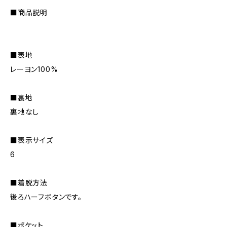
■商品説明
■表地
レーヨン100%
■裏地
裏地なし
■表示サイズ
6
■着脱方法
後ろハーフボタンです。
■ポケット