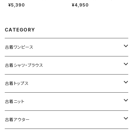
ン 膝丈 スカート 紫 (ba26070
ンピース 赤 ボルドー (oa2607
¥5,390
¥4,950
02)
080)
CATEGORY
古着ワンピース
古着長袖ワンピース
古着シャツ・ブラウス
古着半袖ワンピース
古着長袖シャツ・ブラウス
古着トップス
古着ノースリーブワンピース
古着半袖シャツ・ブラウス
古着スウェット&パーカー
古着ニット
古着スウェット
古着キャミソールワンピース
古着ノースリーブシャツ・ブラウス
古着プルオーバー
古着セーター
古着アウター