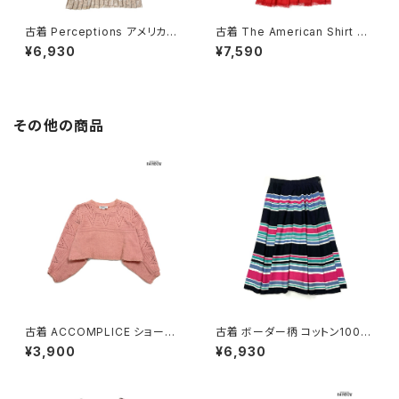
古着 Perceptions アメリカ製
古着 The American Shirt Dr
総柄 ロング丈 長袖 プリーツ ワ
ess アメリカ製 レース 無地 コ
¥6,930
¥7,590
ンピース ピンク ベージュ (otu
ットン ロング丈 長袖 ワンピース
2603019)
赤 (otu2603018)
その他の商品
古着 ACCOMPLICE ショート
古着 ボーダー柄 コットン100％
丈 アメリカ製 無地 長袖 ニット
膝丈 スカート 黒 ピンク (ba26
¥3,900
¥6,930
セーター ピンク (ttu2501058)
07008)