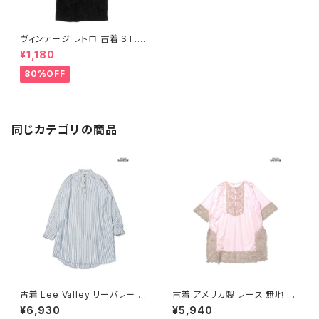
ヴィンテージ レトロ 古着 ST.GI
LLIAN 無地 スエード調 ロング
¥1,180
丈 長袖 ワンピース 黒 (otu221
2099)
80%OFF
同じカテゴリの商品
古着 Lee Valley リーバレー ス
古着 アメリカ製 レース 無地 ナ
トライプ柄 コットン100％ ロン
イロン ミニ丈 七分袖 ワンピー
¥6,930
¥5,940
グ丈 長袖 ワンピース 青 (otu2
ス ピンク (otu2602051)