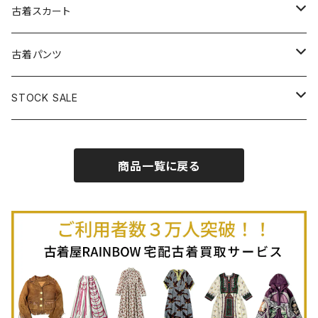
古着パーカー
古着長袖プルオーバー
古着ベアトップワンピース
古着Ｔシャツ
古着カーディガン
古着ライトジャケット
古着スカート
古着半袖プルオーバー
古着長袖Ｔシャツ
古着オールインワン
古着ベスト
古着半袖ニット
古着ライトコート
古着ロング丈スカート (丈76cm-)
古着パンツ
古着ノースリーブプルオーバー
古着半袖Ｔシャツ
古着オーバーオール
古着キャミソール
古着ニットアウター
古着ヘビージャケット
古着膝丈スカート (丈56-75cm)
古着ロング丈パンツ
STOCK SALE
古着ノースリーブＴシャツ
古着セットアップ
古着ノースリーブ
古着ノースリーブニット
古着ヘビーコート
古着ミニ丈スカート (丈-55cm)
古着ショート丈パンツ
Spring / Summer
商品一覧に戻る
80%OFF
古着ポロシャツ
古着ガウン
古着ミニ丈スカート (丈56-75cm)
Autumn / Winter
70%OFF
古着長袖ポロシャツ
80%OFF
古着スウェット
古着羽織り
古着半袖ポロシャツ
70%OFF
古着トレーナー
ベアトップ
古着パーカー
古着タンクトップ