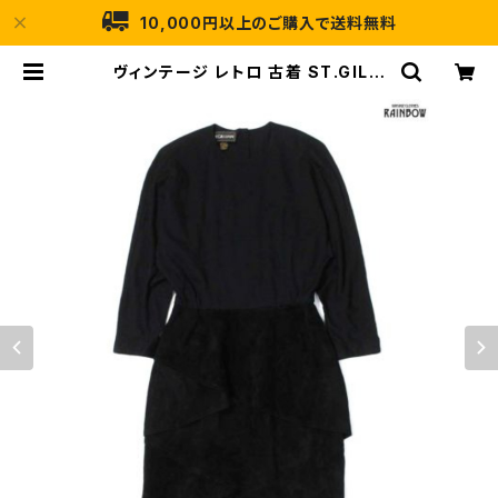
10,000円以上のご購入で送料無料
ヴィンテージ レトロ 古着 ST.GILLI
AN 無地 スエード調 ロング丈 長袖
ワンピース 黒 (otu2212099) | 古
着屋RAINBOW