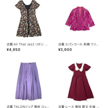
古着 All That Jazz リボン 花
古着 スパンコール 刺繍 フリル
柄 ミニ丈 半袖 ワンピース 黒
前開き 総柄 長袖 ブラウス ピン
¥4,950
¥3,900
(oa2607076)
ク (ttu2501145)
古着 TALONジップ 無地 コット
古着 レース 無地 膝丈 半袖 ワ