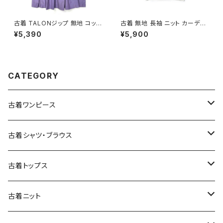
古着 TALONジップ 無地 コット
古着 無地 長袖 ニット カーディ
ン 膝丈 スカート 紫 (ba26070
ガン 白 (ttu2508107)
¥5,390
¥5,900
02)
CATEGORY
古着ワンピース
古着長袖ワンピース
古着シャツ・ブラウス
古着半袖ワンピース
古着長袖シャツ・ブラウス
古着トップス
古着ノースリーブワンピース
古着半袖シャツ・ブラウス
古着スウェット&パーカー
古着ニット