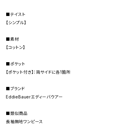
■テイスト
【シンプル】
■素材
【コットン】
■ポケット
【ポケット付き】：両サイドに各1箇所
■ブランド
EddieBauerエディーバウアー
■類似商品
長袖無地ワンピース