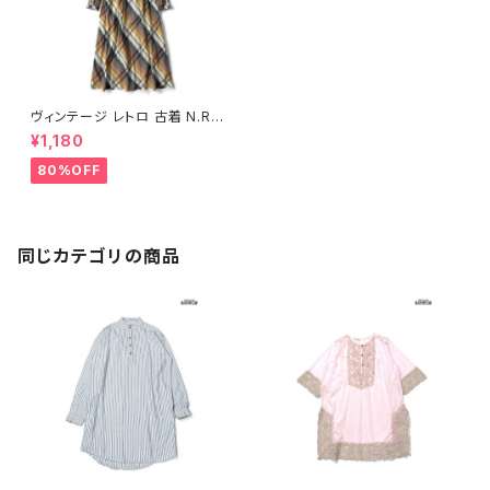
ヴィンテージ レトロ 古着 N.R.1
NED GOULD リボン チェック
¥1,180
柄 コットン100％ ロング丈 長
袖 ワンピース オレンジグレー
80%OFF
(otu2209032)
同じカテゴリの商品