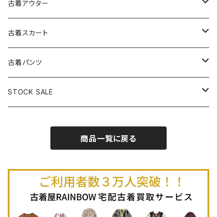
古着スウェット
古着キャミソールワンピース
古着ノースリーブシャツ・ブラウス
古着プルオーバー
古着セーター
古着アウター
古着パーカー
古着長袖プルオーバー
古着ベアトップワンピース
古着Ｔシャツ
古着カーディガン
古着ライトジャケット
古着スカート
古着半袖プルオーバー
古着長袖Ｔシャツ
古着オールインワン
古着ベスト
古着半袖ニット
古着ライトコート
古着ロング丈スカート (丈76cm-)
古着パンツ
古着ノースリーブプルオーバー
古着半袖Ｔシャツ
古着オーバーオール
古着キャミソール
古着ニットアウター
古着ヘビージャケット
古着膝丈スカート (丈56-75cm)
古着ロング丈パンツ
STOCK SALE
古着ノースリーブＴシャツ
古着セットアップ
古着ノースリーブ
古着ノースリーブニット
古着ヘビーコート
古着ミニ丈スカート (丈-55cm)
古着ショート丈パンツ
Spring / Summer
商品一覧に戻る
80%OFF
古着ポロシャツ
古着ガウン
古着ミニ丈スカート (丈56-75cm)
Autumn / Winter
70%OFF
古着長袖ポロシャツ
80%OFF
古着スウェット
古着羽織り
古着半袖ポロシャツ
70%OFF
古着トレーナー
ベアトップ