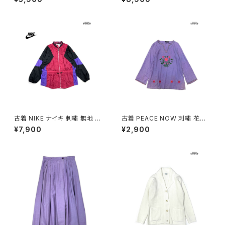
(ttu2509089)
古着 NIKE ナイキ 刺繍 無地 ナ
古着 PEACE NOW 刺繍 花柄
イロン 長袖 アウター アウトドア
コットン 長袖 ブラウス 紫 (ttu2
¥7,900
¥2,900
ジャケット ピンク (ttu250816
501035)
7)