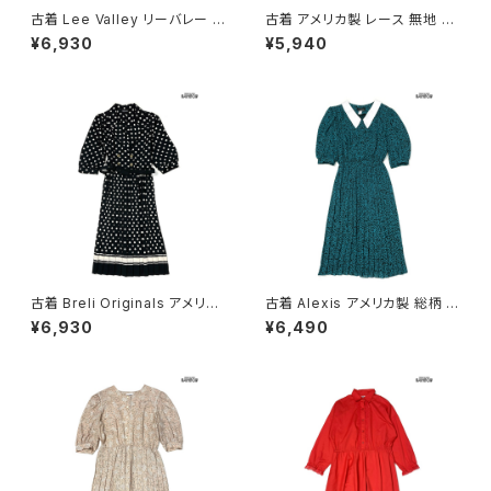
古着 Lee Valley リーバレー ス
古着 アメリカ製 レース 無地 ナ
トライプ柄 コットン100％ ロン
イロン ミニ丈 七分袖 ワンピー
¥6,930
¥5,940
グ丈 長袖 ワンピース 青 (otu2
ス ピンク (otu2602051)
603013)
古着 Breli Originals アメリカ
古着 Alexis アメリカ製 総柄 ロ
製 ドット柄 ロング丈 長袖 プリ
ング丈 長袖 プリーツ ワンピー
¥6,930
¥6,490
ーツ ワンピース 黒 (otu26030
ス 緑 (otu2603020)
21)