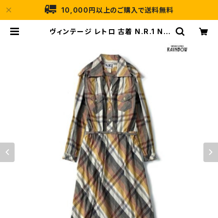
10,000円以上のご購入で送料無料
ヴィンテージ レトロ 古着 N.R.1 NE
D GOULD リボン チェック柄 コット
ン100％ ロング丈 長袖 ワンピース
オレンジグレー (otu2209032) |
古着屋RAINBOW