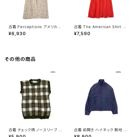
古着 Perceptions アメリカ製
古着 The American Shirt Dr
総柄 ロング丈 長袖 プリーツ ワ
ess アメリカ製 レース 無地 コ
¥6,930
¥7,590
ンピース ピンク ベージュ (otu
ットン ロング丈 長袖 ワンピース
2603019)
赤 (otu2603018)
その他の商品
古着 チェック柄 ノースリーブ ベ
古着 前開き ハイネック 無地 長
スト 緑 (ttu2501125)
袖 アウター ライトジャケット 紺
¥5,900
¥8,900