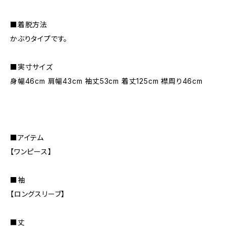
■着脱方法
かぶりタイプです。
■実寸サイズ
身幅46cm 肩幅43cm 袖丈53cm 着丈125cm 襟周り46cm
■アイテム
【ワンピース】
■袖
【ロングスリーブ】
■丈