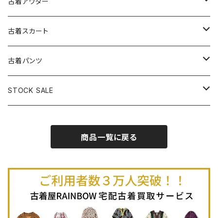
古着キャミソールワンピース
古着ノースリーブシャツ・ブラウス
古着プルオーバー
古着セーター
古着アウター
古着パーカー
古着長袖プルオーバー
古着ベアトップワンピース
古着Ｔシャツ
古着カーディガン
古着ライトジャケット
古着スカート
古着半袖プルオーバー
古着長袖Ｔシャツ
古着オールインワン
古着ベスト
古着半袖ニット
古着ライトコート
古着ロング丈スカート (丈76cm-)
古着パンツ
古着ノースリーブプルオーバー
古着半袖Ｔシャツ
古着オーバーオール
古着キャミソール
古着ニットアウター
古着ヘビージャケット
古着膝丈スカート (丈56-75cm)
古着ロング丈パンツ
STOCK SALE
古着ノースリーブＴシャツ
古着セットアップ
古着ノースリーブ
古着ノースリーブニット
古着ヘビーコート
古着ミニ丈スカート (丈-55cm)
古着ショート丈パンツ
Spring / Summer
商品一覧に戻る
80%OFF
古着ポロシャツ
古着ガウン
古着ミニ丈スカート (丈56-75cm)
Autumn / Winter
70%OFF
古着長袖ポロシャツ
80%OFF
古着スウェット
古着羽織り
古着半袖ポロシャツ
70%OFF
古着トレーナー
ベアトップ