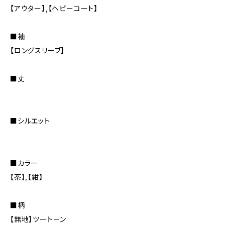
【アウター】,【ヘビーコート】
■袖
【ロングスリーブ】
■丈
■シルエット
■カラー
【茶】,【紺】
■柄
【無地】ツートーン