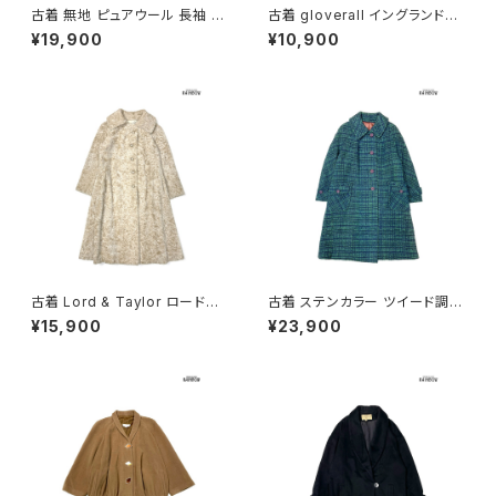
古着 無地 ピュアウール 長袖 ア
古着 gloverall イングランド製
ウター ヘビーコート モスグリー
前開き 無地 ウール 長袖 アウタ
¥19,900
¥10,900
ン (ttu2510252)
ー ダッフルコート ヘビーコート
ベージュ (ttu2511049)
古着 Lord & Taylor ロード＆
古着 ステンカラー ツイード調
テイラー 前開き 無地 ボア フェ
前開き チェック柄 ウール 長袖
¥15,900
¥23,900
イクファー 長袖 アウター ヘビ
アウター ヘビーコート 緑 (ttu2
ーコート ベージュ (ttu251111
511117)
6)