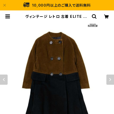
10,000円以上のご購入で送料無料
ヴィンテージ レトロ 古着 ELITE Ju
niors styled by Lula ユニオンメ
イド アウター ウールコート 茶 紺 (tt
u2311100) | 古着屋RAINBOW