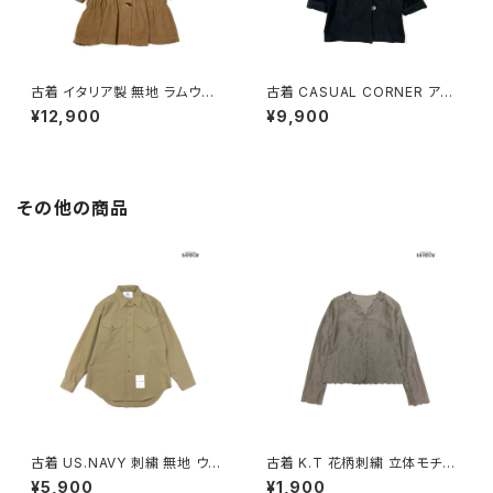
古着 イタリア製 無地 ラムウー
古着 CASUAL CORNER アメ
ル アンゴラ 長袖 アウター ヘビ
リカ製 前開き 無地 ウール 長袖
¥12,900
¥9,900
ーコート 茶 (ttu2511072)
アウター ヘビーコート 黒 (ttu2
511048)
その他の商品
古着 US.NAVY 刺繍 無地 ウー
古着 K.T 花柄刺繍 立体モチー
ル 長袖 シャツ 茶 (ttu250104
フ 前開き 無地 リネン 長袖 ブラ
¥5,900
¥1,900