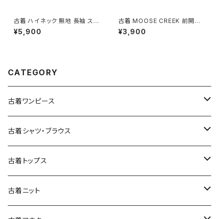
古着 ハイネック 無地 長袖 スウ
古着 MOOSE CREEK 前開き
ェット トレーナー グレー (ttu25
チェック柄 コットン100％ フラン
¥5,900
¥3,900
01281)
ネル 長袖 シャツ 赤 (ttu25090
60)
CATEGORY
古着ワンピース
古着長袖ワンピース
古着シャツ・ブラウス
古着半袖ワンピース
古着長袖シャツ・ブラウス
古着トップス
古着ノースリーブワンピース
古着半袖シャツ・ブラウス
古着スウェット&パーカー
古着ニット
古着スウェット