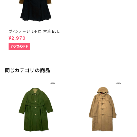
ヴィンテージ レトロ 古着 ELIT
E Juniors styled by Lula ユ
¥2,970
ニオンメイド アウター ウールコ
ート 茶 紺 (ttu2311100)
70%OFF
同じカテゴリの商品