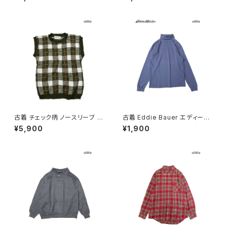
1)
ウス こげ茶 (ttu2509069)
古着 チェック柄 ノースリーブ ベ
古着 Eddie Bauer エディーバ
スト 緑 (ttu2501125)
ウアー タートルネック 無地 コッ
¥5,900
¥1,900
トン100％ 長袖 Ｔシャツ くすみ
紫 (ttu2501172)