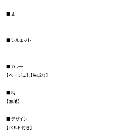
■丈
■シルエット
■カラー
【ベージュ】,【生成り】
■柄
【無地】
■デザイン
【ベルト付き】