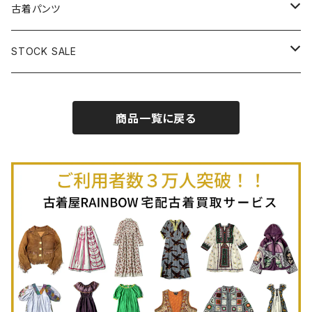
古着半袖プルオーバー
古着長袖Ｔシャツ
古着オールインワン
古着ベスト
古着半袖ニット
古着ライトコート
古着ロング丈スカート (丈76cm-)
古着パンツ
古着ノースリーブプルオーバー
古着半袖Ｔシャツ
古着オーバーオール
古着キャミソール
古着ニットアウター
古着ヘビージャケット
古着膝丈スカート (丈56-75cm)
古着ロング丈パンツ
STOCK SALE
古着ノースリーブＴシャツ
古着セットアップ
古着ノースリーブ
古着ノースリーブニット
古着ヘビーコート
古着ミニ丈スカート (丈-55cm)
古着ショート丈パンツ
Spring / Summer
商品一覧に戻る
80%OFF
古着ポロシャツ
古着ガウン
古着ミニ丈スカート (丈56-75cm)
Autumn / Winter
70%OFF
古着長袖ポロシャツ
80%OFF
古着スウェット
古着羽織り
古着半袖ポロシャツ
70%OFF
古着トレーナー
ベアトップ
古着パーカー
古着タンクトップ