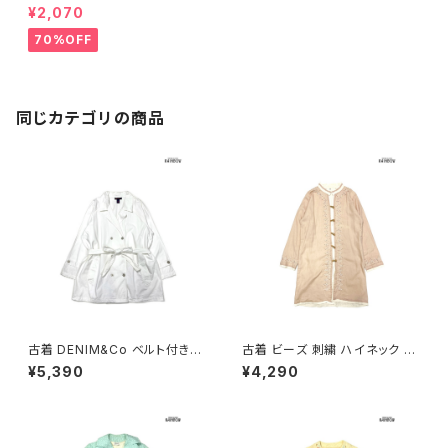
GE ベルト付き 無地 コットン ア
¥2,070
ウター トレンチコート ベージュ
生成り (ttu2310149)
70%OFF
同じカテゴリの商品
古着 DENIM&Co ベルト付き
古着 ビーズ 刺繍 ハイネック 総
無地 デニム 長袖 アウター ライ
柄 コットン100％ 長袖 アウター
¥5,390
¥4,290
トコート 白 (ttu2602027)
ライトコート サーモンピンク ベ
ージュ (ttu2601249)