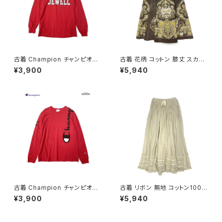
古着 Champion チャンピオン
古着 花柄 コットン 膝丈 スカー
ロゴ コットン100％ 長袖 Ｔシャ
ト ダークブラウン (ba260701
¥3,900
¥5,940
ツ 赤 (ttu2501067)
3)
古着 Champion チャンピオン
古着 リボン 無地 コットン100％
ロゴ ブランドロゴ コットン10
ロング丈 スカート ベージュ (ba
¥3,900
¥5,940
0％ 長袖 Ｔシャツ 赤 (ttu2501
2607019)
068)