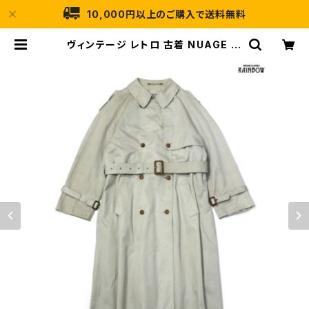
10,000円以上のご購入で送料無料
ヴィンテージ レトロ 古着 NUAGE ベ
ルト付き 無地 コットン アウター トレ
ンチコート ベージュ 生成り (ttu231
0149) | 古着屋RAINBOW