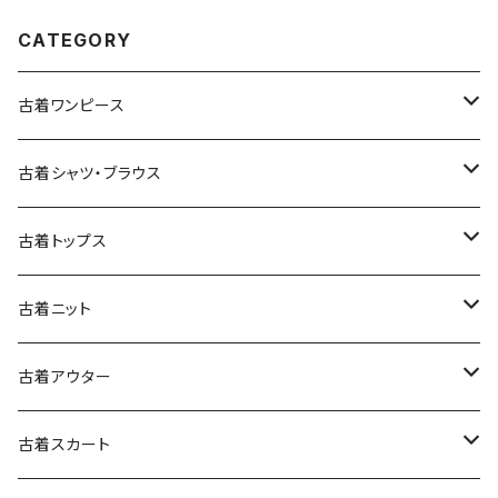
CATEGORY
古着ワンピース
古着長袖ワンピース
古着シャツ・ブラウス
古着半袖ワンピース
古着長袖シャツ・ブラウス
古着トップス
古着ノースリーブワンピース
古着半袖シャツ・ブラウス
古着スウェット&パーカー
古着ニット
古着スウェット
古着キャミソールワンピース
古着ノースリーブシャツ・ブラウス
古着プルオーバー
古着セーター
古着アウター
古着パーカー
古着長袖プルオーバー
古着ベアトップワンピース
古着Ｔシャツ
古着カーディガン
古着ライトジャケット
古着スカート