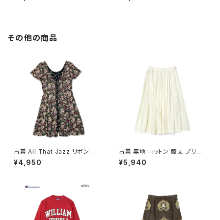
ート 紺 (ttu2601166)
ライトコート ベージュ (ttu2601
167)
その他の商品
古着 All That Jazz リボン 花
古着 無地 コットン 膝丈 プリー
柄 ミニ丈 半袖 ワンピース 黒
ツ スカート ベージュ 生成り (b
¥4,950
¥5,940
(oa2607076)
a2607005)