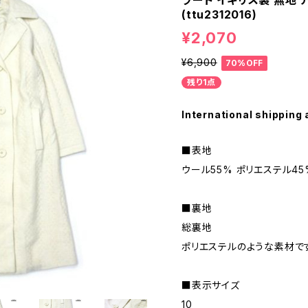
ラード イギリス製 無地 
(ttu2312016)
¥2,070
¥6,900
70%OFF
残り1点
International shipping 
■表地
ウール55% ポリエステル45
■裏地
総裏地
ポリエステルのような素材で
■表示サイズ
10