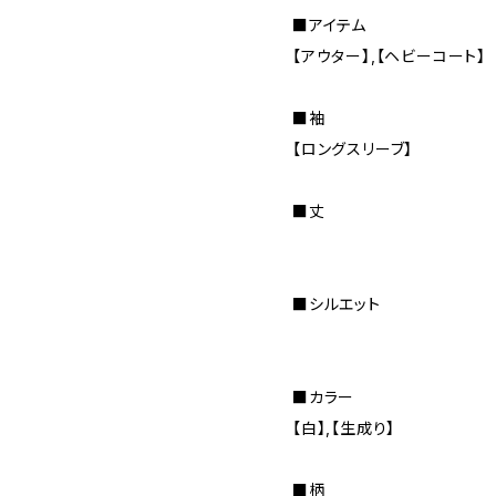
■アイテム
【アウター】,【ヘビーコート】
■袖
【ロングスリーブ】
■丈
■シルエット
■カラー
【白】,【生成り】
■柄