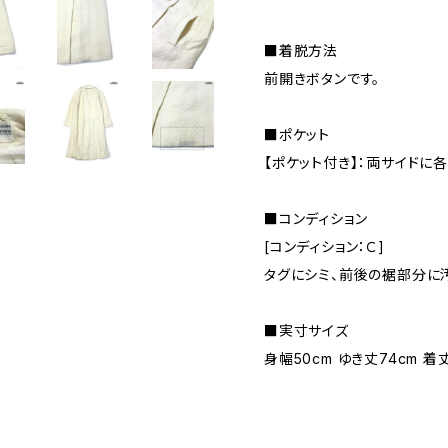
■着脱方法
前開きボタンです。
■ポケット
【ポケット付き】：両サイドに各
■コンディション
[コンディション：Ｃ]
タグにシミ、前後の裾部分に
■実寸サイズ
身幅50cm ゆき丈74cm 着丈