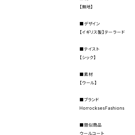
【無地】
■デザイン
【イギリス製】テーラード
■テイスト
【シック】
■素材
【ウール】
■ブランド
HorrocksesFashions
■類似商品
ウールコート