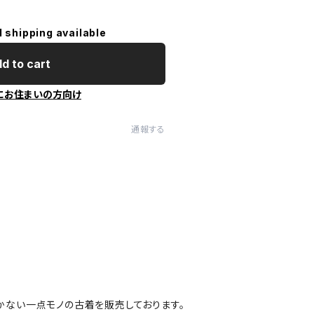
l shipping available
d to cart
にお住まいの方向け
通報する
かない一点モノの古着を販売しております。