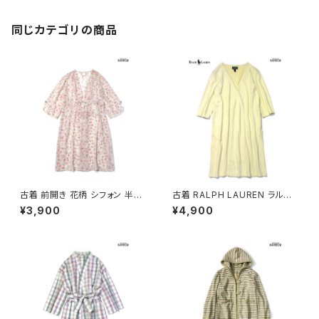
同じカテゴリの商品
古着 前開き 花柄 シフォン 半袖
古着 RALPH LAUREN ラルフ
アウター 羽織り ピンク ベージ
ローレン 前開き 無地 長袖 アウ
¥3,900
¥4,900
ュ (ttu2402079)
ター 羽織り 黄 (ttu2402047)