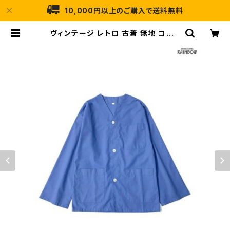
10,000円以上のご購入で送料無料
ヴィンテージ レトロ 古着 無地 コット
ン アウター 無地 羽織り 青 (ttu230
8011) | 古着屋RAINBOW