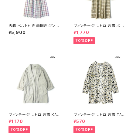
古着 ベルト付き 前開き ギンガ
ヴィンテージ レトロ 古着 ボー
ムチェック柄 コットン 長袖 アウ
ダー柄 総柄 アウター ガウン 白
¥5,900
¥1,770
ター 羽織り 白 ピンク カラフル
ベージュ (ttu2310117)
(ttu2402046)
70%OFF
ヴィンテージ レトロ 古着 KARI
ヴィンテージ レトロ 古着 TAU
STEN BLAKE アメリカ製 無地
RUS 総柄 アウター 柄羽織り 白
¥1,170
¥570
ウール アウター ガウン 白 グレ
ベージュ (ttu2310004)
ー (ttu2310037)
70%OFF
70%OFF