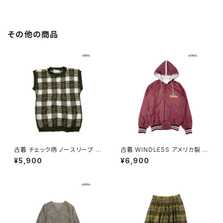
その他の商品
古着 チェック柄 ノースリーブ ベ
古着 WINDLESS アメリカ製 前
スト 緑 (ttu2501125)
開き 無地 ワンポイント ナイロ
¥5,900
¥6,900
ン100％ 長袖 アウター ライトジ
ャケット ボルドー 赤紫 (ttu250
9053)