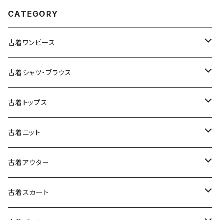
CATEGORY
古着ワンピース
古着長袖ワンピース
古着シャツ・ブラウス
古着半袖ワンピース
古着長袖シャツ・ブラウス
古着トップス
古着ノースリーブワンピース
古着半袖シャツ・ブラウス
古着スウェット&パーカー
古着ニット
古着スウェット
古着キャミソールワンピース
古着ノースリーブシャツ・ブラウス
古着プルオーバー
古着セーター
古着アウター
古着パーカー
古着長袖プルオーバー
古着ベアトップワンピース
古着Ｔシャツ
古着カーディガン
古着ライトジャケット
古着スカート
古着半袖プルオーバー