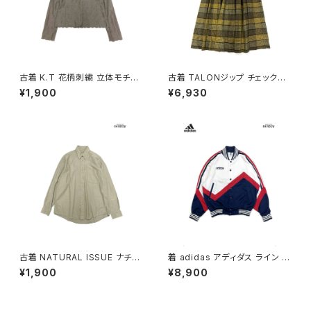
古着 K.T 花柄刺繍 立体モチー
古着 TALONジップ チェック柄
フ 前開き 無地 リネン 長袖 ブラ
コットン 膝丈 スカート 黄 (ba2
¥1,900
¥6,930
ウス こげ茶 (ttu2509069)
607010)
古着 NATURAL ISSUE ナチュ
着 adidas アディダス ライン メ
ラルイシュー 前開き 無地 コット
ッシュ ロゴ 刺繍 前開き 無地 長
¥1,900
¥8,900
ン100％ 長袖 シャツ ベージュ
袖 アウター ライトジャケット 白
カーキ (ttu2509059)
赤 紺 (ttu2509077)