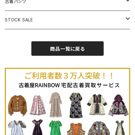
古着長袖Ｔシャツ
古着オールインワン
古着ベスト
古着半袖ニット
古着ライトコート
古着ロング丈スカート (丈76cm-)
古着パンツ
古着ノースリーブプルオーバー
古着半袖Ｔシャツ
古着オーバーオール
古着キャミソール
古着ニットアウター
古着ヘビージャケット
古着膝丈スカート (丈56-75cm)
古着ロング丈パンツ
STOCK SALE
古着ノースリーブＴシャツ
古着セットアップ
古着ノースリーブ
古着ノースリーブニット
古着ヘビーコート
古着ミニ丈スカート (丈-55cm)
古着ショート丈パンツ
Spring / Summer
商品一覧に戻る
80%OFF
古着ポロシャツ
古着ガウン
古着ミニ丈スカート (丈56-75cm)
Autumn / Winter
70%OFF
古着長袖ポロシャツ
80%OFF
古着スウェット
古着羽織り
古着半袖ポロシャツ
70%OFF
古着トレーナー
ベアトップ
古着パーカー
古着タンクトップ