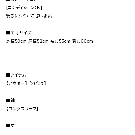
[コンディション：Ｂ]
後ろにシミがございます。
■実寸サイズ
身幅50cm 肩幅52cm 袖丈55cm 着丈66cm
■アイテム
【アウター】,【羽織り】
■袖
【ロングスリーブ】
■丈