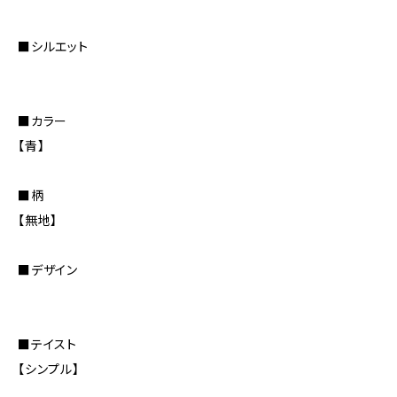
■シルエット
■カラー
【青】
■柄
【無地】
■デザイン
■テイスト
【シンプル】