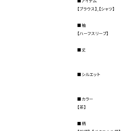
■アイテム
【ブラウス】,【シャツ】
■袖
【ハーフスリーブ】
■丈
■シルエット
■カラー
【茶】
■柄