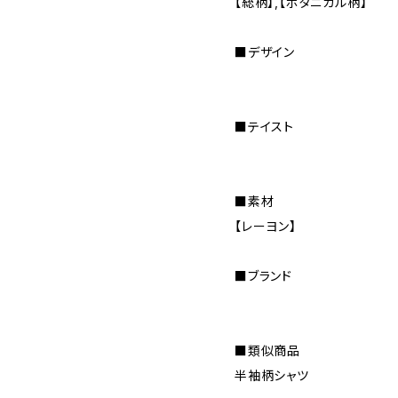
【総柄】,【ボタニカル柄】
■デザイン
■テイスト
■素材
【レーヨン】
■ブランド
■類似商品
半袖柄シャツ