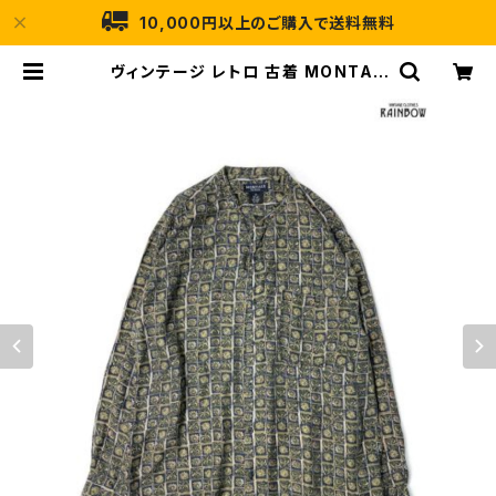
10,000円以上のご購入で送料無料
ヴィンテージ レトロ 古着 MONTAG
E 前開き 総柄 シルク100％ 長袖 シ
ャツ 緑 紺 ( ttu2209082 ) | 古着
屋RAINBOW