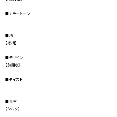
■カラートーン
■柄
【総柄】
■デザイン
【前開き】
■テイスト
■素材
【シルク】