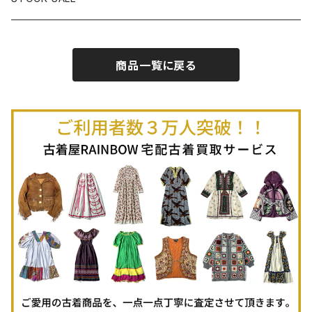
古着ノースリーブＴシャツ
古着セットアップ
古着ノースリーブ
古着ノースリーブニット
古着ヘビーコート
古着ミニ丈スカート (丈-55cm)
古着ショート丈パンツ
Spring / Summer
商品一覧に戻る
80%OFF
古着ポロシャツ
古着ガウン
古着ミニ丈スカート (丈56-75cm)
Autumn / Winter
70%OFF
古着長袖ポロシャツ
80%OFF
古着スウェット
古着羽織り
古着半袖ポロシャツ
70%OFF
古着トレーナー
ベアトップ
古着パーカー
古着タンクトップ