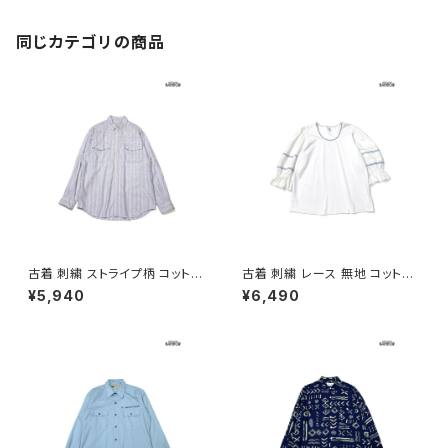
同じカテゴリの商品
古着 刺繍 ストライプ柄 コットン
古着 刺繍 レース 無地 コットン
100％ 長袖 シャツ パステル 紫
七分袖 ブラウス 白 (ttu26060
¥5,940
¥6,490
(ttu2603112)
27)