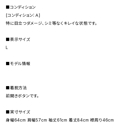
■コンディション
[コンディション：Ａ]
特に目立つダメージ、シミ等なくキレイな状態です。
■表示サイズ
L
■モデル情報
■着脱方法
前開きボタンです。
■実寸サイズ
身幅64cm 肩幅57cm 袖丈61cm 着丈84cm 襟周り46cm