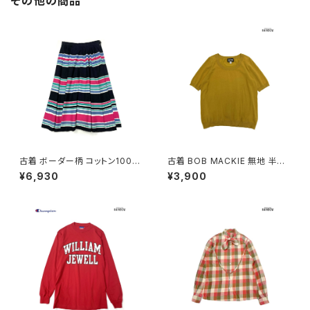
その他の商品
古着 ボーダー柄 コットン100％
古着 BOB MACKIE 無地 半袖
膝丈 スカート 黒 ピンク (ba26
ニット マスタード 黄 (ttu25090
¥6,930
¥3,900
07008)
76)