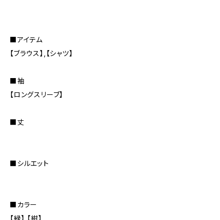
■アイテム
【ブラウス】,【シャツ】
■袖
【ロングスリーブ】
■丈
■シルエット
■カラー
【緑】,【紺】