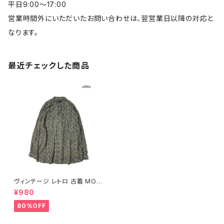
平日9:00～17:00
営業時間外にいただいたお問い合わせは、翌営業日以降の対応と
なります。
最近チェックした商品
ヴィンテージ レトロ 古着 MON
TAGE 前開き 総柄 シルク10
¥980
0％ 長袖 シャツ 緑 紺 ( ttu220
9082 )
80%OFF