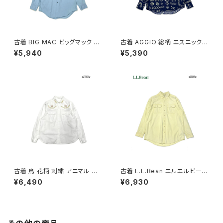
古着 BIG MAC ビッグマック 刺
古着 AGGIO 総柄 エスニック柄
繍 無地 コットン 長袖 シャツ 青
長袖 シャツ 紺 (ttu2603110)
¥5,940
¥5,390
水色 (ttu2603111)
古着 鳥 花柄 刺繍 アニマル コッ
古着 L.L.Bean エルエルビーン
トン100％ 長袖 シャツ 白 (ttu2
無地 コットン100％ 長袖 シャツ
¥6,490
¥6,930
602024)
黄 (ttu2603109)