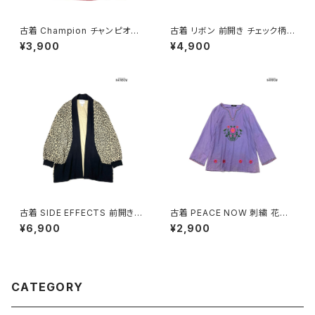
古着 Champion チャンピオン
古着 リボン 前開き チェック柄
ロゴ コットン100％ 長袖 Ｔシャ
コットン 長袖 シャツ サーモンピ
¥3,900
¥4,900
ツ 赤 (ttu2501067)
ンク ベージュ カーキ (ttu2509
085)
古着 SIDE EFFECTS 前開き
古着 PEACE NOW 刺繍 花柄
総柄 レオパード柄 長袖 ニット
コットン 長袖 ブラウス 紫 (ttu2
¥6,900
¥2,900
アウター ベージュ (ttu250905
501035)
1)
CATEGORY