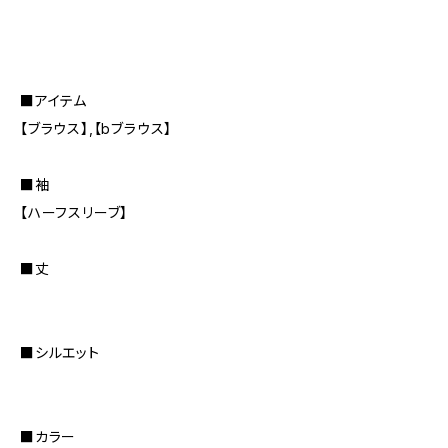
■アイテム
【ブラウス】,【bブラウス】
■袖
【ハーフスリーブ】
■丈
■シルエット
■カラー