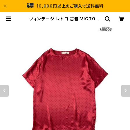
10,000円以上のご購入で送料無料
ヴィンテージ レトロ 古着 VICTORI
A'S SECRET ヴィクトリアズ・シー
クレット 総柄 半袖 ブラウス 赤 ( ttu
2207442 ) | 古着屋RAINBOW