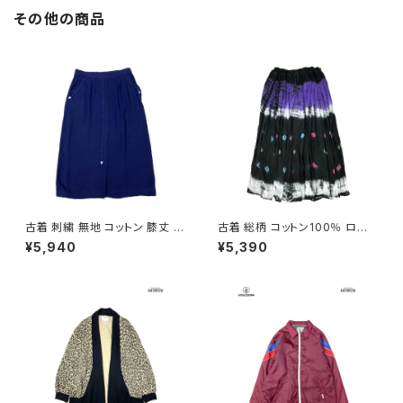
その他の商品
古着 刺繍 無地 コットン 膝丈 ス
古着 総柄 コットン100％ ロン
カート 紺 (ba2607004)
グ丈 スカート 黒 紫 (ba26070
¥5,940
¥5,390
20)