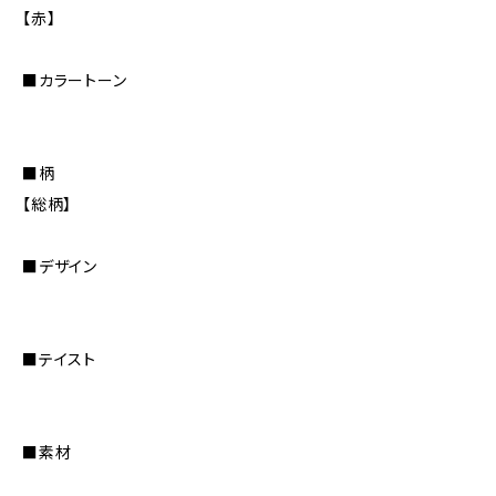
【赤】
■カラートーン
■柄
【総柄】
■デザイン
■テイスト
■素材