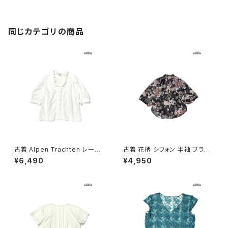
同じカテゴリの商品
古着 Alpen Trachten レース
古着 花柄 シフォン 半袖 ブラウ
無地 コットン100％ 五分袖 ブラ
ス 黒 (ttu2605043)
¥6,490
¥4,950
ウス 白 生成り (ttu2605037)