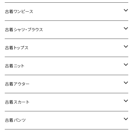
古着ワンピース
古着長袖ワンピース
古着シャツ・ブラウス
古着半袖ワンピース
古着長袖シャツ・ブラウス
古着トップス
古着ノースリーブワンピース
古着半袖シャツ・ブラウス
古着スウェット&パーカー
古着ニット
古着スウェット
古着キャミソールワンピース
古着ノースリーブシャツ・ブラウス
古着プルオーバー
古着セーター
古着アウター
古着パーカー
古着長袖プルオーバー
古着ベアトップワンピース
古着Ｔシャツ
古着カーディガン
古着ライトジャケット
古着スカート
古着半袖プルオーバー
古着長袖Ｔシャツ
古着オールインワン
古着ベスト
古着半袖ニット
古着ライトコート
古着ロング丈スカート (丈76cm-)
古着パンツ