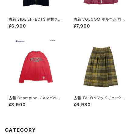
古着 SIDE EFFECTS 前開き
古着 VOLCOM ボルコム 前開
総柄 レオパード柄 長袖 ニット
き 無地 ブランドロゴ 刺繍 ナイ
¥6,900
¥7,900
アウター ベージュ (ttu250905
ロン100％ 長袖 アウター ライト
1)
ジャケット ボルドー 赤紫 (ttu25
09054)
古着 Champion チャンピオン
古着 TALONジップ チェック柄
NEW MEXICO LOBOS プリン
コットン 膝丈 スカート 黄 (ba2
¥3,900
¥6,930
ト カットソー 長袖 Ｔシャツ 赤 (t
607010)
tu2509074)
CATEGORY