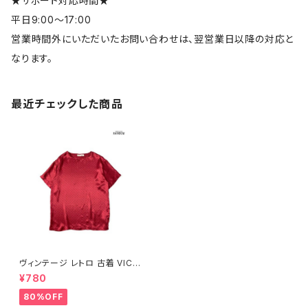
★サポート対応時間★
平日9:00～17:00
営業時間外にいただいたお問い合わせは、翌営業日以降の対応と
なります。
最近チェックした商品
ヴィンテージ レトロ 古着 VICT
ORIA'S SECRET ヴィクトリア
¥780
ズ・シークレット 総柄 半袖 ブラ
ウス 赤 ( ttu2207442 )
80%OFF