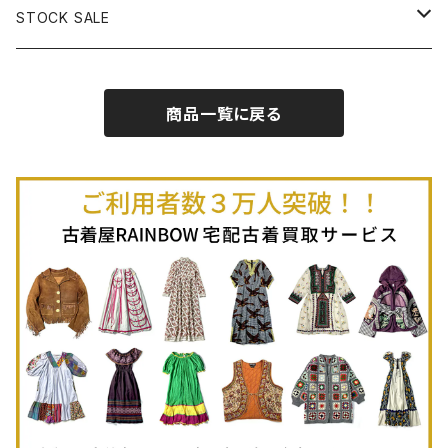
古着ノースリーブプルオーバー
古着半袖Ｔシャツ
古着オーバーオール
古着キャミソール
古着ニットアウター
古着ヘビージャケット
古着膝丈スカート (丈56-75cm)
古着ロング丈パンツ
STOCK SALE
古着ノースリーブＴシャツ
古着セットアップ
古着ノースリーブ
古着ノースリーブニット
古着ヘビーコート
古着ミニ丈スカート (丈-55cm)
古着ショート丈パンツ
Spring / Summer
商品一覧に戻る
80%OFF
古着ポロシャツ
古着ガウン
古着ミニ丈スカート (丈56-75cm)
Autumn / Winter
70%OFF
古着長袖ポロシャツ
80%OFF
古着スウェット
古着羽織り
古着半袖ポロシャツ
70%OFF
古着トレーナー
ベアトップ
古着パーカー
古着タンクトップ