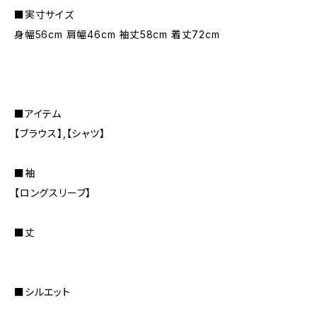
■実寸サイズ
身幅56cm 肩幅46cm 袖丈58cm 着丈72cm
■アイテム
【ブラウス】,【シャツ】
■袖
【ロングスリーブ】
■丈
■シルエット