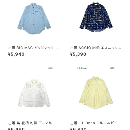
古着 BIG MAC ビッグマック 刺
古着 AGGIO 総柄 エスニック柄
繍 無地 コットン 長袖 シャツ 青
長袖 シャツ 紺 (ttu2603110)
¥5,940
¥5,390
水色 (ttu2603111)
古着 鳥 花柄 刺繍 アニマル コッ
古着 L.L.Bean エルエルビーン
トン100％ 長袖 シャツ 白 (ttu2
無地 コットン100％ 長袖 シャツ
¥6,490
¥6,930