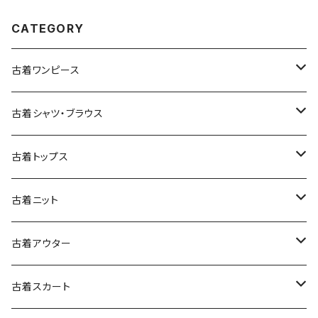
CATEGORY
古着ワンピース
古着長袖ワンピース
古着シャツ・ブラウス
古着半袖ワンピース
古着長袖シャツ・ブラウス
古着トップス
古着ノースリーブワンピース
古着半袖シャツ・ブラウス
古着スウェット&パーカー
古着ニット
古着スウェット
古着キャミソールワンピース
古着ノースリーブシャツ・ブラウス
古着プルオーバー
古着セーター
古着アウター
古着パーカー
古着長袖プルオーバー
古着ベアトップワンピース
古着Ｔシャツ
古着カーディガン
古着ライトジャケット
古着スカート