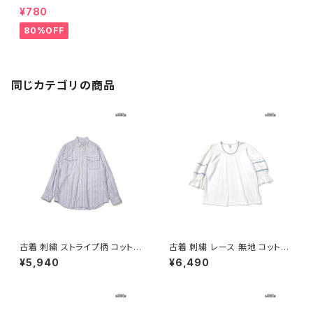
T IN THYME LTD. アメリカ製
¥780
前開き ストライプ柄 レーヨン 長
袖 シャツ グレー ( ttu220846
80%OFF
2 )
同じカテゴリの商品
古着 刺繍 ストライプ柄 コットン
古着 刺繍 レース 無地 コットン
100％ 長袖 シャツ パステル 紫
七分袖 ブラウス 白 (ttu26060
¥5,940
¥6,490
(ttu2603112)
27)