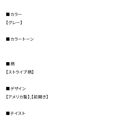
■カラー
【グレー】
■カラートーン
■柄
【ストライプ柄】
■デザイン
【アメリカ製】,【前開き】
■テイスト