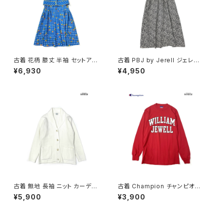
古着 花柄 膝丈 半袖 セットアッ
古着 PBJ by Jerell ジェレル
プ 青 (oa2607082)
リボン 花柄 コットン100％ 膝丈
¥6,930
¥4,950
半袖 ワンピース 黒 (oa26070
79)
古着 無地 長袖 ニット カーディ
古着 Champion チャンピオン
ガン 白 (ttu2508107)
ロゴ コットン100％ 長袖 Ｔシャ
¥5,900
¥3,900
ツ 赤 (ttu2501067)