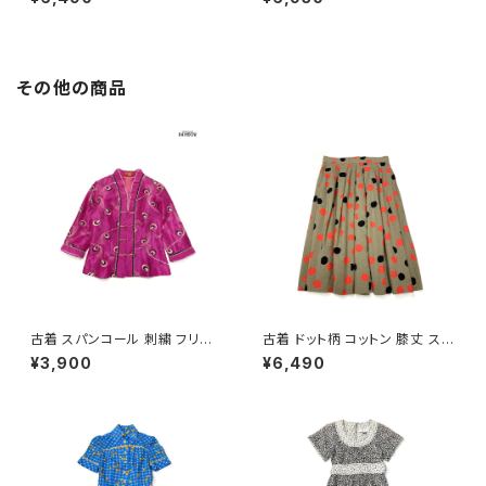
602024)
黄 (ttu2603109)
その他の商品
古着 スパンコール 刺繍 フリル
古着 ドット柄 コットン 膝丈 スカ
前開き 総柄 長袖 ブラウス ピン
ート 茶 (ba2607006)
¥3,900
¥6,490
ク (ttu2501145)