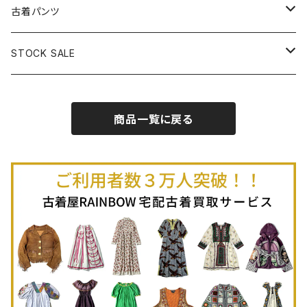
古着半袖プルオーバー
古着長袖Ｔシャツ
古着オールインワン
古着ベスト
古着半袖ニット
古着ライトコート
古着ロング丈スカート (丈76cm-)
古着パンツ
古着ノースリーブプルオーバー
古着半袖Ｔシャツ
古着オーバーオール
古着キャミソール
古着ニットアウター
古着ヘビージャケット
古着膝丈スカート (丈56-75cm)
古着ロング丈パンツ
STOCK SALE
古着ノースリーブＴシャツ
古着セットアップ
古着ノースリーブ
古着ノースリーブニット
古着ヘビーコート
古着ミニ丈スカート (丈-55cm)
古着ショート丈パンツ
Spring / Summer
商品一覧に戻る
80%OFF
古着ポロシャツ
古着ガウン
古着ミニ丈スカート (丈56-75cm)
Autumn / Winter
70%OFF
古着長袖ポロシャツ
80%OFF
古着スウェット
古着羽織り
古着半袖ポロシャツ
70%OFF
古着トレーナー
ベアトップ
古着パーカー
古着タンクトップ