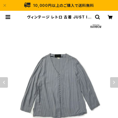
10,000円以上のご購入で送料無料
ヴィンテージ レトロ 古着 JUST IN
THYME LTD. アメリカ製 前開き ス
トライプ柄 レーヨン 長袖 シャツ グレ
ー ( ttu2208462 ) | 古着屋RAIN
BOW