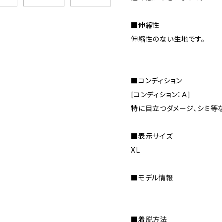
■伸縮性
伸縮性のない生地です。
■コンディション
[コンディション：Ａ]
特に目立つダメージ、シミ等
■表示サイズ
XL
■モデル情報
■着脱方法