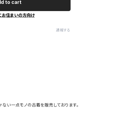
d to cart
にお住まいの方向け
通報する
かない一点モノの古着を販売しております。