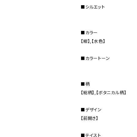
■シルエット
■カラー
【紺】,【水色】
■カラートーン
■柄
【総柄】,【ボタニカル柄】
■デザイン
【前開き】
■テイスト