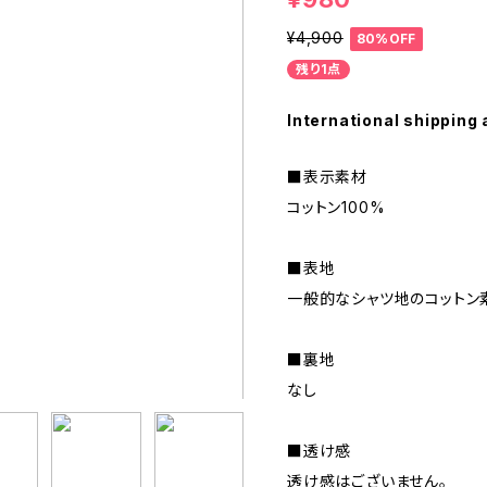
¥4,900
80%OFF
残り1点
International shipping 
■表示素材
コットン100%
■表地
一般的なシャツ地のコットン
■裏地
なし
■透け感
透け感はございません。