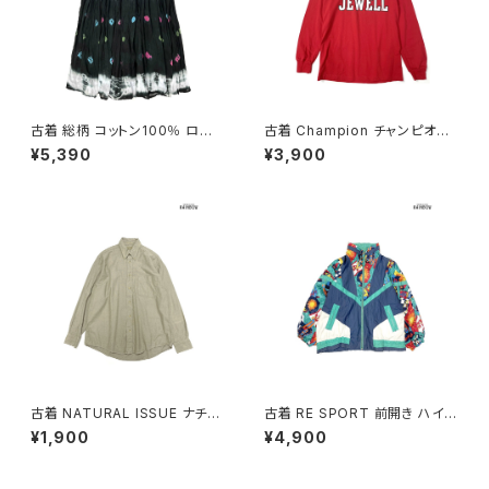
古着 総柄 コットン100％ ロン
古着 Champion チャンピオン
グ丈 スカート 黒 紫 (ba26070
ロゴ コットン100％ 長袖 Ｔシャ
¥5,390
¥3,900
20)
ツ 赤 (ttu2501067)
古着 NATURAL ISSUE ナチュ
古着 RE SPORT 前開き ハイ
ラルイシュー 前開き 無地 コット
ネック 総柄 ナイロン 長袖 アウ
¥1,900
¥4,900
ン100％ 長袖 シャツ ベージュ
ター ヘビージャケット 緑 紺 (tt
カーキ (ttu2509059)
u2509099)