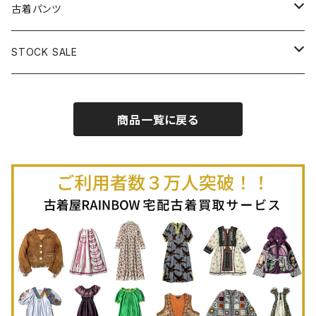
古着半袖プルオーバー
古着長袖Ｔシャツ
古着オールインワン
古着ベスト
古着半袖ニット
古着ライトコート
古着ロング丈スカート (丈76cm-)
古着パンツ
古着ノースリーブプルオーバー
古着半袖Ｔシャツ
古着オーバーオール
古着キャミソール
古着ニットアウター
古着ヘビージャケット
古着膝丈スカート (丈56-75cm)
古着ロング丈パンツ
STOCK SALE
古着ノースリーブＴシャツ
古着セットアップ
古着ノースリーブ
古着ノースリーブニット
古着ヘビーコート
古着ミニ丈スカート (丈-55cm)
古着ショート丈パンツ
Spring / Summer
商品一覧に戻る
80%OFF
古着ポロシャツ
古着ガウン
古着ミニ丈スカート (丈56-75cm)
Autumn / Winter
70%OFF
古着長袖ポロシャツ
80%OFF
古着スウェット
古着羽織り
古着半袖ポロシャツ
70%OFF
古着トレーナー
ベアトップ
古着パーカー
古着タンクトップ