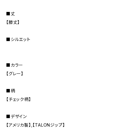
■丈
【膝丈】
■シルエット
■カラー
【グレー】
■柄
【チェック柄】
■デザイン
【アメリカ製】,【TALONジップ】