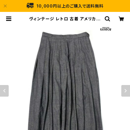
10,000円以上のご購入で送料無料
ヴィンテージ レトロ 古着 アメリカ製
TALONジップ チェック柄 ウール 膝
丈 タックスカート グレー (btu2312
027) | 古着屋RAINBOW