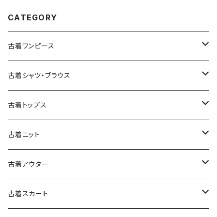
CATEGORY
古着ワンピース
古着長袖ワンピース
古着シャツ・ブラウス
古着半袖ワンピース
古着長袖シャツ・ブラウス
古着トップス
古着ノースリーブワンピース
古着半袖シャツ・ブラウス
古着スウェット&パーカー
古着ニット
古着スウェット
古着キャミソールワンピース
古着ノースリーブシャツ・ブラウス
古着プルオーバー
古着セーター
古着アウター
古着パーカー
古着長袖プルオーバー
古着ベアトップワンピース
古着Ｔシャツ
古着カーディガン
古着ライトジャケット
古着スカート