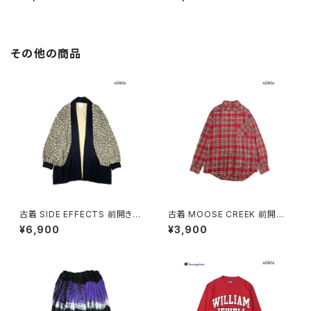
その他の商品
古着 SIDE EFFECTS 前開き
古着 MOOSE CREEK 前開き
総柄 レオパード柄 長袖 ニット
チェック柄 コットン100％ フラン
¥6,900
¥3,900
アウター ベージュ (ttu250905
ネル 長袖 シャツ 赤 (ttu25090
1)
60)