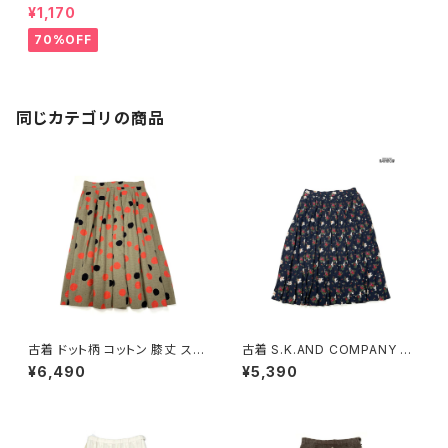
カ製 TALONジップ チェック柄
¥1,170
ウール 膝丈 タックスカート グレ
ー (btu2312027)
70%OFF
同じカテゴリの商品
古着 ドット柄 コットン 膝丈 スカ
古着 S.K.AND COMPANY 花
ート 茶 (ba2607006)
柄 膝丈 プリーツ スカート 紺 (b
¥6,490
¥5,390
tu2604016)