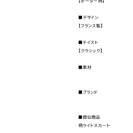
【ボーダー柄】
■デザイン
【フランス製】
■テイスト
【クラシック】
■素材
■ブランド
■類似商品
柄ライトスカート