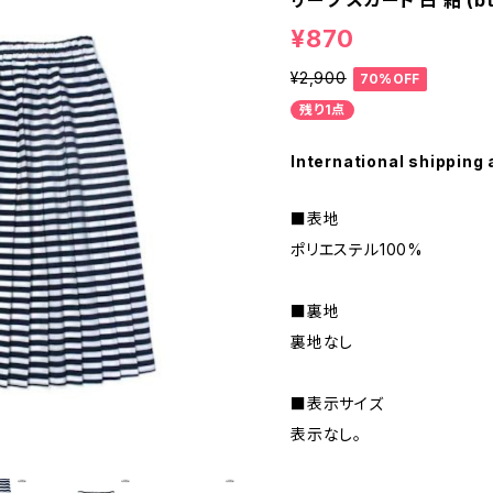
リーツ スカート 白 紺 (bt
¥870
¥2,900
70%OFF
残り1点
International shipping 
■表地
ポリエステル100%
■裏地
裏地なし
■表示サイズ
表示なし。