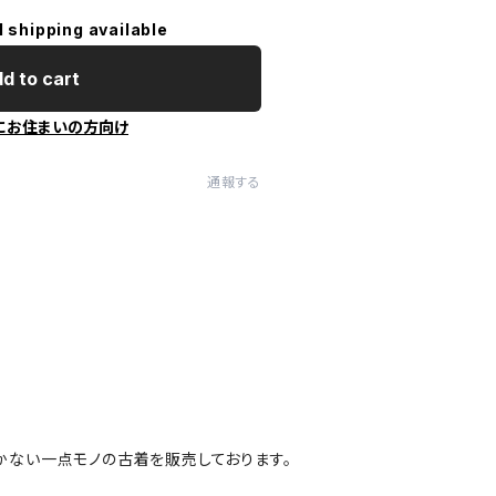
l shipping available
d to cart
にお住まいの方向け
通報する
かない一点モノの古着を販売しております。