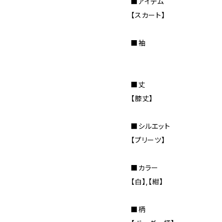
■アイテム
【スカート】
■袖
■丈
【膝丈】
■シルエット
【プリーツ】
■カラー
【白】,【紺】
■柄