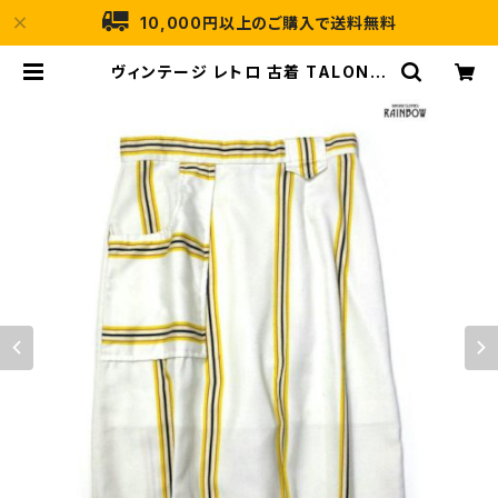
10,000円以上のご購入で送料無料
ヴィンテージ レトロ 古着 TALONジ
ップ ストライプ柄 コットン 膝丈 スカ
ート 白 黄 (btu2307112) | 古着屋
RAINBOW