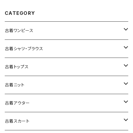
CATEGORY
古着ワンピース
古着長袖ワンピース
古着シャツ・ブラウス
古着半袖ワンピース
古着長袖シャツ・ブラウス
古着トップス
古着ノースリーブワンピース
古着半袖シャツ・ブラウス
古着スウェット&パーカー
古着ニット
古着スウェット
古着キャミソールワンピース
古着ノースリーブシャツ・ブラウス
古着プルオーバー
古着セーター
古着アウター
古着パーカー
古着長袖プルオーバー
古着ベアトップワンピース
古着Ｔシャツ
古着カーディガン
古着ライトジャケット
古着スカート