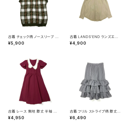
古着 チェック柄 ノースリーブ ベ
古着 LANDS'END ランズエン
スト 緑 (ttu2501125)
ド 前開き 無地 コットン100％
¥5,900
¥4,900
長袖 シャツ ベージュ (ttu2509
057)
古着 レース 無地 膝丈 半袖 ワ
古着 フリル ストライプ柄 膝丈
ンピース 赤 ボルドー (oa2607
ティアード スカート グレー (ba
¥4,950
¥6,490
080)
2607011)