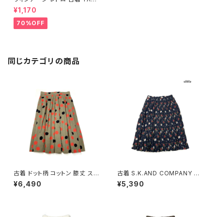
ONジップ ストライプ柄 コットン
¥1,170
膝丈 スカート 白 黄 (btu2307
112)
70%OFF
同じカテゴリの商品
古着 ドット柄 コットン 膝丈 スカ
古着 S.K.AND COMPANY 花
ート 茶 (ba2607006)
柄 膝丈 プリーツ スカート 紺 (b
¥6,490
¥5,390
tu2604016)