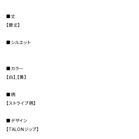
■丈
【膝丈】
■シルエット
■カラー
【白】,【黄】
■柄
【ストライプ柄】
■デザイン
【TALONジップ】