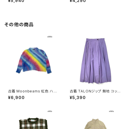
¥5,940
¥4,290
その他の商品
古着 Moonbeams 虹色 ハイ
古着 TALONジップ 無地 コット
ネック 総柄 長袖 ニット セータ
ン 膝丈 スカート 紫 (ba26070
¥6,900
¥5,390
ー カラフル 水色 (ttu2501051)
02)