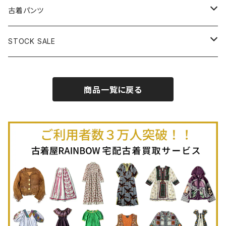
古着半袖プルオーバー
古着長袖Ｔシャツ
古着オールインワン
古着ベスト
古着半袖ニット
古着ライトコート
古着ロング丈スカート (丈76cm-)
古着パンツ
古着ノースリーブプルオーバー
古着半袖Ｔシャツ
古着オーバーオール
古着キャミソール
古着ニットアウター
古着ヘビージャケット
古着膝丈スカート (丈56-75cm)
古着ロング丈パンツ
STOCK SALE
古着ノースリーブＴシャツ
古着セットアップ
古着ノースリーブ
古着ノースリーブニット
古着ヘビーコート
古着ミニ丈スカート (丈-55cm)
古着ショート丈パンツ
Spring / Summer
商品一覧に戻る
80%OFF
古着ポロシャツ
古着ガウン
古着ミニ丈スカート (丈56-75cm)
Autumn / Winter
70%OFF
古着長袖ポロシャツ
80%OFF
古着スウェット
古着羽織り
古着半袖ポロシャツ
70%OFF
古着トレーナー
ベアトップ
古着パーカー
古着タンクトップ