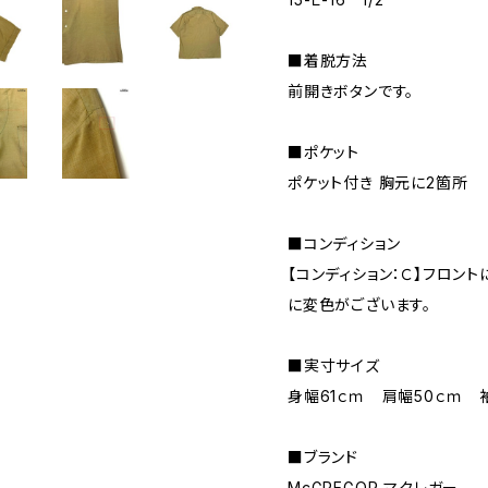
■着脱方法
前開きボタンです。
■ポケット
ポケット付き 胸元に2箇所
■コンディション
【コンディション：Ｃ】フロン
に変色がございます。
■実寸サイズ
身幅61ｃｍ 肩幅50ｃｍ 
■ブランド
McGREGOR マクレガー