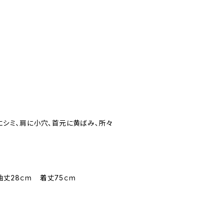
トにシミ、肩に小穴、首元に黄ばみ、所々
袖丈28ｃｍ 着丈75ｃｍ