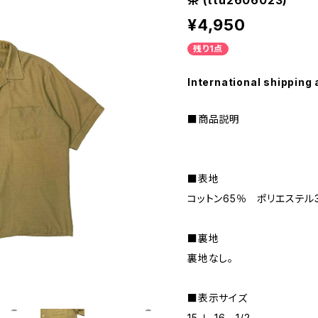
茶 (ttu2606023)
¥4,950
残り1点
International shipping 
■商品説明
■表地
コットン65％ ポリエステル
■裏地
裏地なし。
■表示サイズ
15-Ｌ-16 1/2