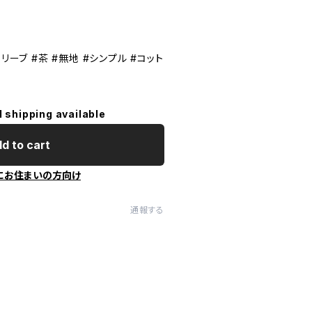
リーブ #茶 #無地 #シンプル #コット
l shipping available
d to cart
にお住まいの方向け
通報する