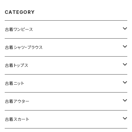
CATEGORY
古着ワンピース
古着長袖ワンピース
古着シャツ・ブラウス
古着半袖ワンピース
古着長袖シャツ・ブラウス
古着トップス
古着ノースリーブワンピース
古着半袖シャツ・ブラウス
古着スウェット&パーカー
古着ニット
古着スウェット
古着キャミソールワンピース
古着ノースリーブシャツ・ブラウス
古着プルオーバー
古着セーター
古着アウター
古着パーカー
古着長袖プルオーバー
古着ベアトップワンピース
古着Ｔシャツ
古着カーディガン
古着ライトジャケット
古着スカート