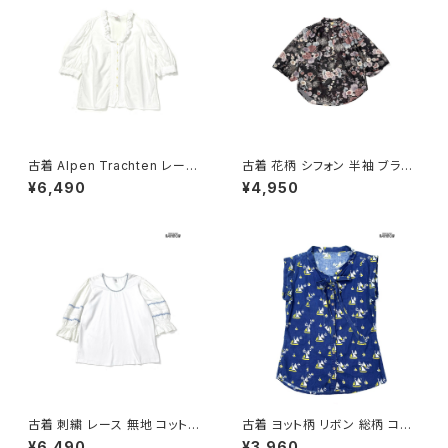
古着 Alpen Trachten レース
古着 花柄 シフォン 半袖 ブラウ
無地 コットン100％ 五分袖 ブラ
ス 黒 (ttu2605043)
¥6,490
¥4,950
ウス 白 生成り (ttu2605037)
古着 刺繍 レース 無地 コットン
古着 ヨット柄 リボン 総柄 コット
七分袖 ブラウス 白 (ttu26060
ン ノースリーブ シャツ 青 (ttu2
¥6,490
¥3,960