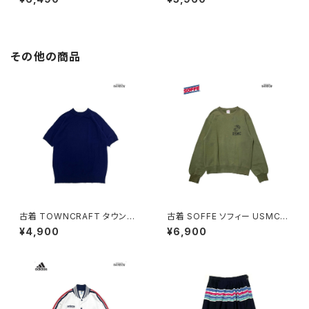
27)
606013)
その他の商品
古着 TOWNCRAFT タウンク
古着 SOFFE ソフィー USMC
ラフト 無地 半袖 ニット 紺 (ttu2
アメリカ製 ロゴ 長袖 スウェット
¥4,900
¥6,900
509075)
トレーナー 緑 カーキ (ttu2508
182)