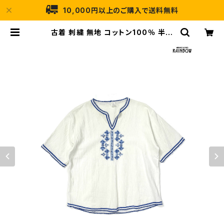
10,000円以上のご購入で送料無料
古着 刺繍 無地 コットン100％ 半袖
ブラウス 生成り アイボリー (ttu260
6016) | 古着屋RAINBOW