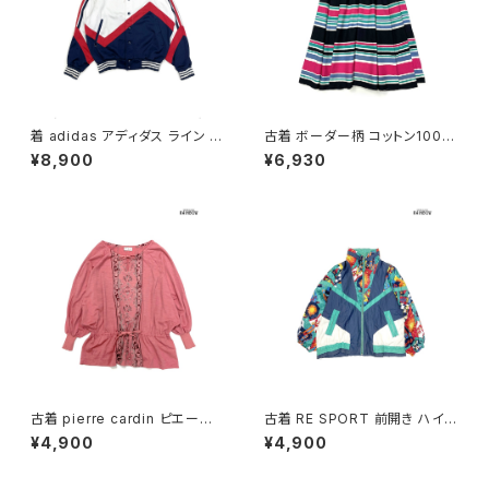
着 adidas アディダス ライン メ
古着 ボーダー柄 コットン100％
ッシュ ロゴ 刺繍 前開き 無地 長
膝丈 スカート 黒 ピンク (ba26
¥8,900
¥6,930
袖 アウター ライトジャケット 白
07008)
赤 紺 (ttu2509077)
古着 pierre cardin ピエール・
古着 RE SPORT 前開き ハイ
カルダン リボン 総柄 カットソー
ネック 総柄 ナイロン 長袖 アウ
¥4,900
¥4,900
長袖 ブラウス サーモンピンク (t
ター ヘビージャケット 緑 紺 (tt
tu2501141)
u2509099)