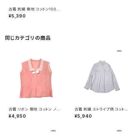
古着 刺繍 無地 コットン100％
半袖 ブラウス 生成り アイボリ
¥5,390
ー (ttu2606016)
同じカテゴリの商品
古着 リボン 無地 コットン ノー
古着 刺繍 ストライプ柄 コットン
スリーブ セーラー ブラウス ピン
100％ 長袖 シャツ パステル 紫
¥4,950
¥5,940
ク (ta2607010)
(ttu2603112)