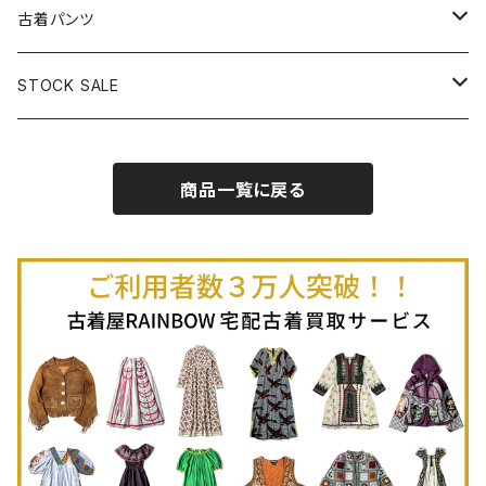
古着半袖プルオーバー
古着長袖Ｔシャツ
古着オールインワン
古着ベスト
古着半袖ニット
古着ライトコート
古着ロング丈スカート (丈76cm-)
古着パンツ
古着ノースリーブプルオーバー
古着半袖Ｔシャツ
古着オーバーオール
古着キャミソール
古着ニットアウター
古着ヘビージャケット
古着膝丈スカート (丈56-75cm)
古着ロング丈パンツ
STOCK SALE
古着ノースリーブＴシャツ
古着セットアップ
古着ノースリーブ
古着ノースリーブニット
古着ヘビーコート
古着ミニ丈スカート (丈-55cm)
古着ショート丈パンツ
Spring / Summer
商品一覧に戻る
80%OFF
古着ポロシャツ
古着ガウン
古着ミニ丈スカート (丈56-75cm)
Autumn / Winter
70%OFF
古着長袖ポロシャツ
80%OFF
古着スウェット
古着羽織り
古着半袖ポロシャツ
70%OFF
古着トレーナー
ベアトップ
古着パーカー
古着タンクトップ