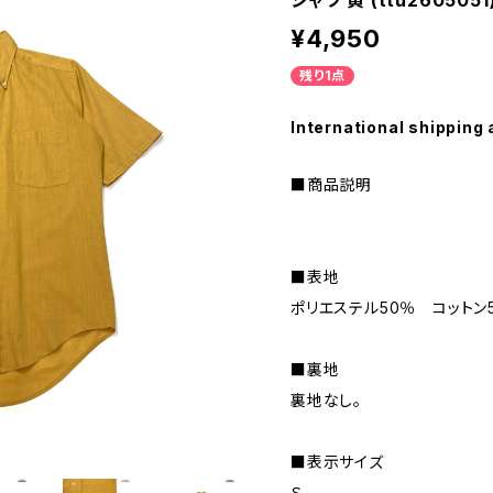
シャツ 黄 (ttu2605051
¥4,950
残り1点
International shipping 
■商品説明
■表地
ポリエステル50％ コットン
■裏地
裏地なし。
■表示サイズ
Ｓ