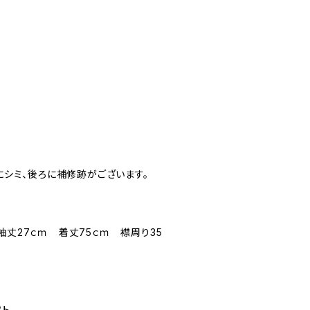
トにシミ、後ろに補修跡がございます。
袖丈27ｃｍ 着丈75ｃｍ 襟周り35
フト