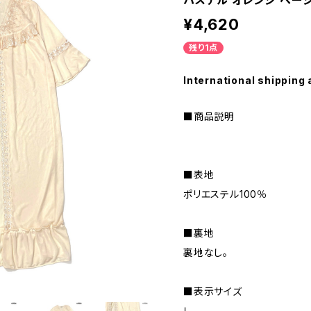
パステル オレンジ ベージュ 
¥4,620
残り1点
International shipping 
■商品説明
■表地
ポリエステル100％
■裏地
裏地なし。
■表示サイズ
Ｌ