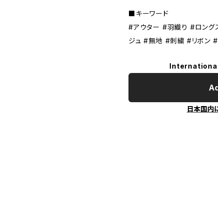
■キーワード
#アウター #羽織り #ロング
ジュ #無地 #刺繍 #リボン
Internationa
Ad
日本国内