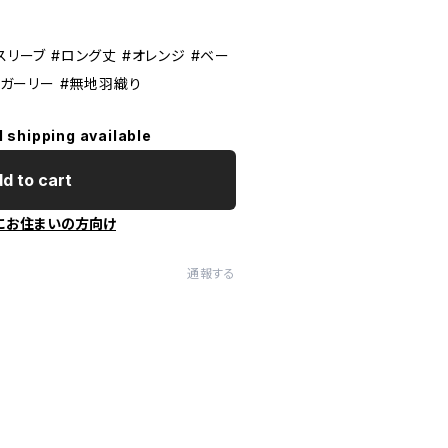
スリーブ #ロング丈 #オレンジ #ベー
 #ガーリー #無地羽織り
l shipping available
d to cart
にお住まいの方向け
通報する