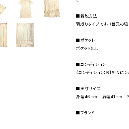
■着脱方法
羽織りタイプです。（首元の紐
■ポケット
ポケット無し
■コンディション
【コンディション：Ｂ】所々にシ
■実寸サイズ
身幅46ｃｍ 肩幅41ｃｍ 
■ブランド