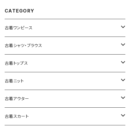
CATEGORY
古着ワンピース
古着長袖ワンピース
古着シャツ・ブラウス
古着半袖ワンピース
古着長袖シャツ・ブラウス
古着トップス
古着ノースリーブワンピース
古着半袖シャツ・ブラウス
古着スウェット&パーカー
古着ニット
古着スウェット
古着キャミソールワンピース
古着ノースリーブシャツ・ブラウス
古着プルオーバー
古着セーター
古着アウター
古着パーカー
古着長袖プルオーバー
古着ベアトップワンピース
古着Ｔシャツ
古着カーディガン
古着ライトジャケット
古着スカート