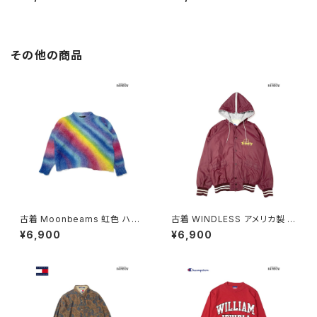
27)
606013)
その他の商品
古着 Moonbeams 虹色 ハイ
古着 WINDLESS アメリカ製 前
ネック 総柄 長袖 ニット セータ
開き 無地 ワンポイント ナイロ
¥6,900
¥6,900
ー カラフル 水色 (ttu2501051)
ン100％ 長袖 アウター ライトジ
ャケット ボルドー 赤紫 (ttu250
9053)