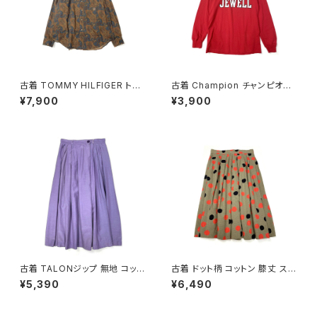
古着 TOMMY HILFIGER トミ
古着 Champion チャンピオン
ーヒルフィガー 前開き 総柄 ペ
ロゴ コットン100％ 長袖 Ｔシャ
¥7,900
¥3,900
イズリー柄 コットン100％ 長袖
ツ 赤 (ttu2501067)
シャツ 茶 (ttu2509035)
古着 TALONジップ 無地 コット
古着 ドット柄 コットン 膝丈 スカ
ン 膝丈 スカート 紫 (ba26070
ート 茶 (ba2607006)
¥5,390
¥6,490
02)