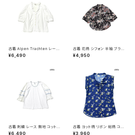
古着 Alpen Trachten レース
古着 花柄 シフォン 半袖 ブラウ
無地 コットン100％ 五分袖 ブラ
ス 黒 (ttu2605043)
¥6,490
¥4,950
ウス 白 生成り (ttu2605037)
古着 刺繍 レース 無地 コットン
古着 ヨット柄 リボン 総柄 コット
七分袖 ブラウス 白 (ttu26060
ン ノースリーブ シャツ 青 (ttu2
¥6,490
¥3,960