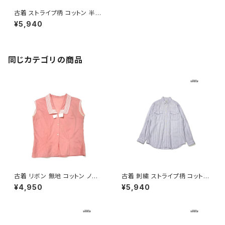
古着 ストライプ柄 コットン 半袖
シャツ 紫 (ttu2605015)
¥5,940
同じカテゴリの商品
古着 リボン 無地 コットン ノー
古着 刺繍 ストライプ柄 コットン
スリーブ セーラー ブラウス ピン
100％ 長袖 シャツ パステル 紫
¥4,950
¥5,940
ク (ta2607010)
(ttu2603112)