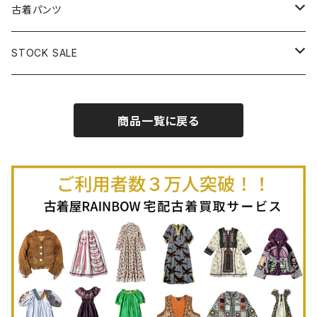
古着半袖プルオーバー
古着長袖Ｔシャツ
古着オールインワン
古着ベスト
古着半袖ニット
古着ライトコート
古着ロング丈スカート (丈76cm-)
古着パンツ
古着ノースリーブプルオーバー
古着半袖Ｔシャツ
古着オーバーオール
古着キャミソール
古着ニットアウター
古着ヘビージャケット
古着膝丈スカート (丈56-75cm)
古着ロング丈パンツ
STOCK SALE
古着ノースリーブＴシャツ
古着セットアップ
古着ノースリーブ
古着ノースリーブニット
古着ヘビーコート
古着ミニ丈スカート (丈-55cm)
古着ショート丈パンツ
Spring / Summer
商品一覧に戻る
80%OFF
古着ポロシャツ
古着ガウン
古着ミニ丈スカート (丈56-75cm)
Autumn / Winter
70%OFF
古着長袖ポロシャツ
80%OFF
古着スウェット
古着羽織り
古着半袖ポロシャツ
70%OFF
古着トレーナー
ベアトップ
古着パーカー
古着タンクトップ