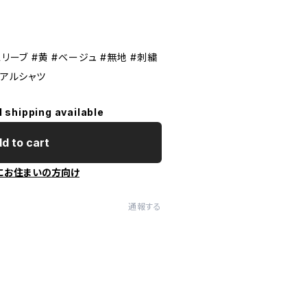
リーブ #黄 #ベージュ #無地 #刺繍
ュアルシャツ
l shipping available
d to cart
にお住まいの方向け
通報する