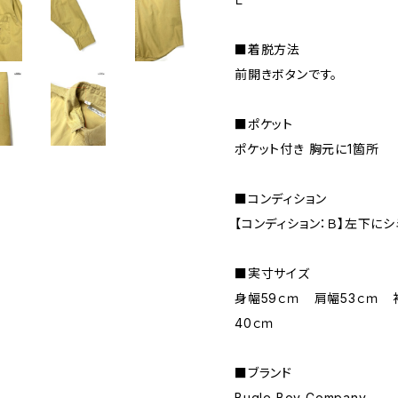
■着脱方法
前開きボタンです。
■ポケット
ポケット付き 胸元に1箇所
■コンディション
【コンディション：Ｂ】左下に
■実寸サイズ
身幅59ｃｍ 肩幅53ｃｍ 
40ｃｍ
■ブランド
Bugle Boy Company