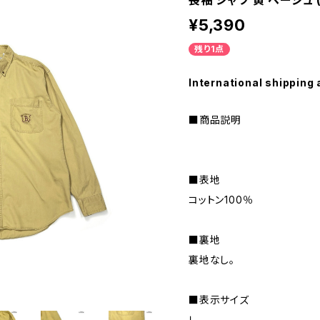
長袖 シャツ 黄 ベージュ (t
¥5,390
残り1点
International shipping 
■商品説明
■表地
コットン100％
■裏地
裏地なし。
■表示サイズ
Ｌ