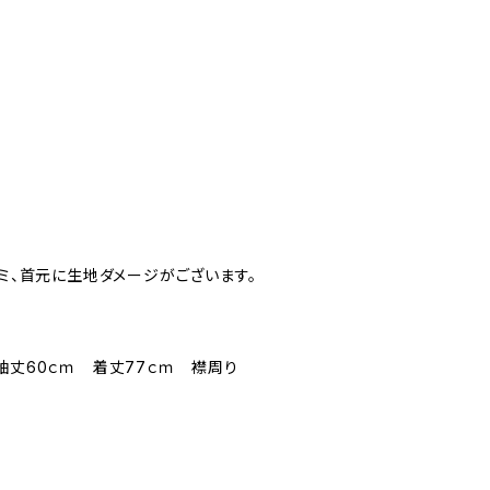
シミ、首元に生地ダメージがございます。
袖丈60ｃｍ 着丈77ｃｍ 襟周り