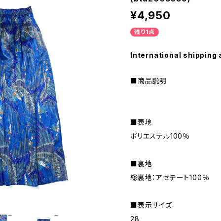
¥4,950
残り1点
International shipping 
■商品説明
■表地
ポリエステル100％
■裏地
総裏地：アセテート100％
■表示サイズ
28