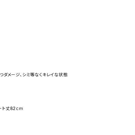
立つダメージ、シミ等なくキレイな状態
ート丈82ｃｍ