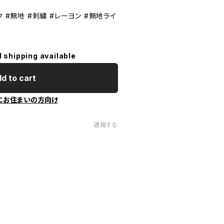
ク #無地 #刺繍 #レーヨン #無地ライ
l shipping available
d to cart
にお住まいの方向け
通報する