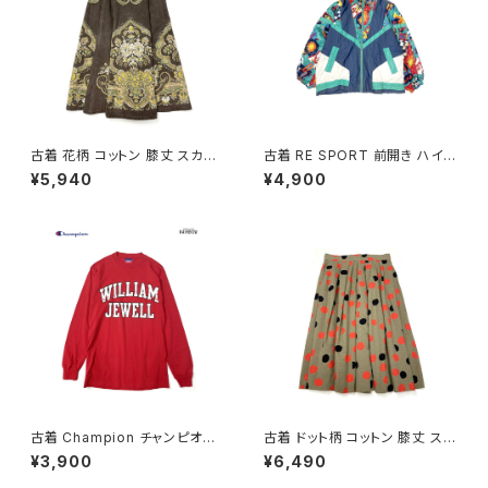
古着 花柄 コットン 膝丈 スカー
古着 RE SPORT 前開き ハイ
ト ダークブラウン (ba260701
ネック 総柄 ナイロン 長袖 アウ
¥5,940
¥4,900
3)
ター ヘビージャケット 緑 紺 (tt
u2509099)
古着 Champion チャンピオン
古着 ドット柄 コットン 膝丈 スカ
ロゴ コットン100％ 長袖 Ｔシャ
ート 茶 (ba2607006)
¥3,900
¥6,490
ツ 赤 (ttu2501067)