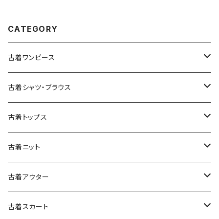
CATEGORY
古着ワンピース
古着長袖ワンピース
古着シャツ・ブラウス
古着半袖ワンピース
古着長袖シャツ・ブラウス
古着トップス
古着ノースリーブワンピース
古着半袖シャツ・ブラウス
古着スウェット&パーカー
古着ニット
古着スウェット
古着キャミソールワンピース
古着ノースリーブシャツ・ブラウス
古着プルオーバー
古着セーター
古着アウター
古着パーカー
古着長袖プルオーバー
古着ベアトップワンピース
古着Ｔシャツ
古着カーディガン
古着ライトジャケット
古着スカート