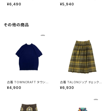
ベージュ (ttu2605032)
ラウス 白 (ttu2605031)
¥6,490
¥5,940
その他の商品
古着 TOWNCRAFT タウンク
古着 TALONジップ チェック柄
ラフト 無地 半袖 ニット 紺 (ttu2
コットン 膝丈 スカート 黄 (ba2
¥4,900
¥6,930
509075)
607010)