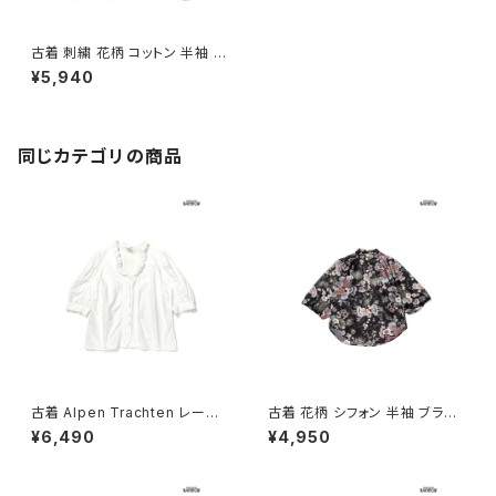
古着 刺繍 花柄 コットン 半袖 ブ
ラウス 黄 (ttu2604125)
¥5,940
同じカテゴリの商品
古着 Alpen Trachten レース
古着 花柄 シフォン 半袖 ブラウ
無地 コットン100％ 五分袖 ブラ
ス 黒 (ttu2605043)
¥6,490
¥4,950
ウス 白 生成り (ttu2605037)