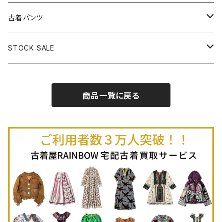
古着半袖プルオーバー
古着長袖Ｔシャツ
古着オールインワン
古着ベスト
古着半袖ニット
古着ライトコート
古着ロング丈スカート (丈76cm-)
古着パンツ
古着ノースリーブプルオーバー
古着半袖Ｔシャツ
古着オーバーオール
古着キャミソール
古着ニットアウター
古着ヘビージャケット
古着膝丈スカート (丈56-75cm)
古着ロング丈パンツ
STOCK SALE
古着ノースリーブＴシャツ
古着セットアップ
古着ノースリーブ
古着ノースリーブニット
古着ヘビーコート
古着ミニ丈スカート (丈-55cm)
古着ショート丈パンツ
Spring / Summer
商品一覧に戻る
80%OFF
古着ポロシャツ
古着ガウン
古着ミニ丈スカート (丈56-75cm)
Autumn / Winter
70%OFF
古着長袖ポロシャツ
80%OFF
古着スウェット
古着羽織り
古着半袖ポロシャツ
70%OFF
古着トレーナー
ベアトップ
古着パーカー
古着タンクトップ