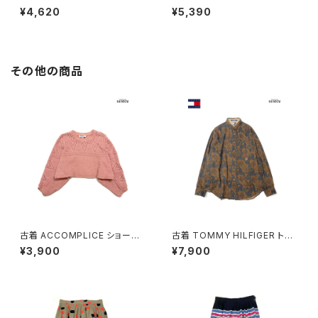
ンツ ピンク (btu2603042)
パンツ 黒 (btu2603030)
¥4,620
¥5,390
その他の商品
古着 ACCOMPLICE ショート
古着 TOMMY HILFIGER トミ
丈 アメリカ製 無地 長袖 ニット
ーヒルフィガー 前開き 総柄 ペ
¥3,900
¥7,900
セーター ピンク (ttu2501058)
イズリー柄 コットン100％ 長袖
シャツ 茶 (ttu2509035)