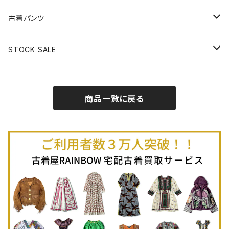
古着半袖プルオーバー
古着長袖Ｔシャツ
古着オールインワン
古着ベスト
古着半袖ニット
古着ライトコート
古着ロング丈スカート (丈76cm-)
古着パンツ
古着ノースリーブプルオーバー
古着半袖Ｔシャツ
古着オーバーオール
古着キャミソール
古着ニットアウター
古着ヘビージャケット
古着膝丈スカート (丈56-75cm)
古着ロング丈パンツ
STOCK SALE
古着ノースリーブＴシャツ
古着セットアップ
古着ノースリーブ
古着ノースリーブニット
古着ヘビーコート
古着ミニ丈スカート (丈-55cm)
古着ショート丈パンツ
Spring / Summer
商品一覧に戻る
80%OFF
古着ポロシャツ
古着ガウン
古着ミニ丈スカート (丈56-75cm)
Autumn / Winter
70%OFF
古着長袖ポロシャツ
80%OFF
古着スウェット
古着羽織り
古着半袖ポロシャツ
70%OFF
古着トレーナー
ベアトップ
古着パーカー
古着タンクトップ