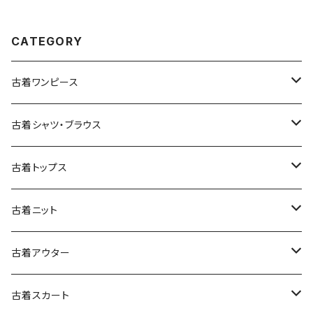
CATEGORY
古着ワンピース
古着長袖ワンピース
古着シャツ・ブラウス
古着半袖ワンピース
古着長袖シャツ・ブラウス
古着トップス
古着ノースリーブワンピース
古着半袖シャツ・ブラウス
古着スウェット&パーカー
古着ニット
古着スウェット
古着キャミソールワンピース
古着ノースリーブシャツ・ブラウス
古着プルオーバー
古着セーター
古着アウター
古着パーカー
古着長袖プルオーバー
古着ベアトップワンピース
古着Ｔシャツ
古着カーディガン
古着ライトジャケット
古着スカート