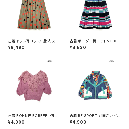
古着 ドット柄 コットン 膝丈 スカ
古着 ボーダー柄 コットン100％
ート 茶 (ba2607006)
膝丈 スカート 黒 ピンク (ba26
¥6,490
¥6,930
07008)
古着 BONNIE BORRER ドルマ
古着 RE SPORT 前開き ハイ
ンスリーブ フリンジ 無地 シルク
ネック 総柄 ナイロン 長袖 アウ
¥4,900
¥4,900
長袖 ニット セーター ピンク (ttu
ター ヘビージャケット 緑 紺 (tt
2501057)
u2509099)