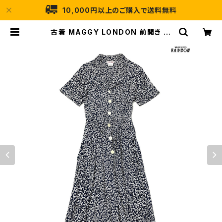
10,000円以上のご購入で送料無料
古着 MAGGY LONDON 前開き 花
柄 ロング丈 半袖 ワンピース 紺 (otu
2604136) | 古着屋RAINBOW