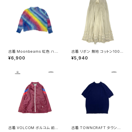
古着 Moonbeams 虹色 ハイ
古着 リボン 無地 コットン100％
ネック 総柄 長袖 ニット セータ
ロング丈 スカート ベージュ (ba
¥6,900
¥5,940
ー カラフル 水色 (ttu2501051)
2607019)
古着 VOLCOM ボルコム 前開
古着 TOWNCRAFT タウンク