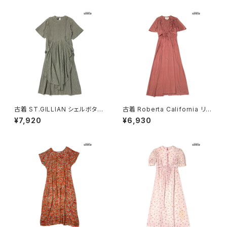
古着 ST.GILLIAN シェルボタン
古着 Roberta California リボ
ストライプ柄 コットン ロング丈
ン 無地 ロング丈 半袖 ワンピー
¥7,920
¥6,930
半袖 ワンピース グレー カーキ
ス ピンク (otu2604148)
(otu2605032)