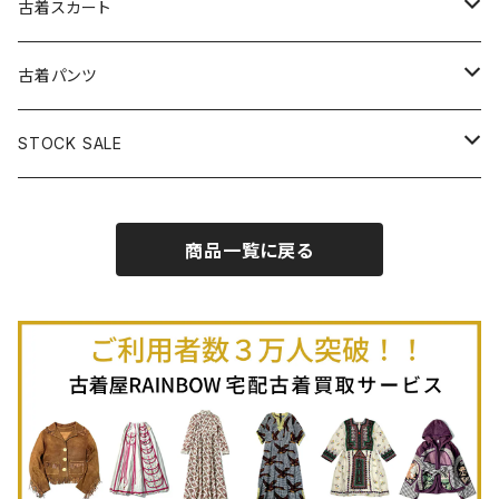
古着長袖プルオーバー
古着ベアトップワンピース
古着Ｔシャツ
古着カーディガン
古着ライトジャケット
古着スカート
古着半袖プルオーバー
古着長袖Ｔシャツ
古着オールインワン
古着ベスト
古着半袖ニット
古着ライトコート
古着ロング丈スカート (丈76cm-)
古着パンツ
古着ノースリーブプルオーバー
古着半袖Ｔシャツ
古着オーバーオール
古着キャミソール
古着ニットアウター
古着ヘビージャケット
古着膝丈スカート (丈56-75cm)
古着ロング丈パンツ
STOCK SALE
古着ノースリーブＴシャツ
古着セットアップ
古着ノースリーブ
古着ノースリーブニット
古着ヘビーコート
古着ミニ丈スカート (丈-55cm)
古着ショート丈パンツ
Spring / Summer
商品一覧に戻る
80%OFF
古着ポロシャツ
古着ガウン
古着ミニ丈スカート (丈56-75cm)
Autumn / Winter
70%OFF
古着長袖ポロシャツ
80%OFF
古着スウェット
古着羽織り
古着半袖ポロシャツ
70%OFF
古着トレーナー
ベアトップ
古着パーカー
古着タンクトップ