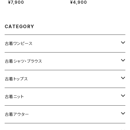
き 無地 ブランドロゴ 刺繍 ナイ
ラフト 無地 半袖 ニット 紺 (ttu2
¥7,900
¥4,900
ロン100％ 長袖 アウター ライト
509075)
ジャケット ボルドー 赤紫 (ttu25
09054)
CATEGORY
古着ワンピース
古着長袖ワンピース
古着シャツ・ブラウス
古着半袖ワンピース
古着長袖シャツ・ブラウス
古着トップス
古着ノースリーブワンピース
古着半袖シャツ・ブラウス
古着スウェット&パーカー
古着ニット
古着スウェット
古着キャミソールワンピース
古着ノースリーブシャツ・ブラウス
古着プルオーバー
古着セーター
古着アウター
古着パーカー