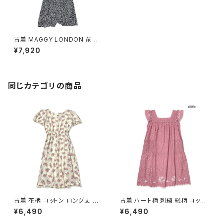
古着 MAGGY LONDON 前開
き 花柄 ロング丈 半袖 ワンピー
¥7,920
ス 紺 (otu2604136)
同じカテゴリの商品
古着 花柄 コットン ロング丈 半
古着 ハート柄 刺繍 総柄 コット
袖 ワンピース ベージュ (oa26
ン ロング丈 半袖 ワンピース ピ
¥6,490
¥6,490
07070)
ンク (otu2605084)