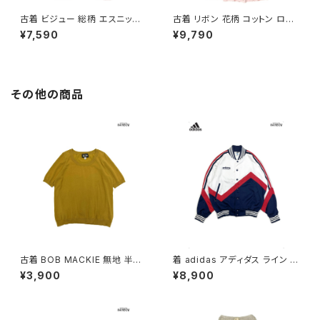
古着 ビジュー 総柄 エスニック
古着 リボン 花柄 コットン ロン
柄 ロング丈 半袖 ワンピース オ
グ丈 半袖 ワンピース ピンク (o
¥7,590
¥9,790
レンジ (otu2605039)
tu2604073)
その他の商品
古着 BOB MACKIE 無地 半袖
着 adidas アディダス ライン メ
ニット マスタード 黄 (ttu25090
ッシュ ロゴ 刺繍 前開き 無地 長
¥3,900
¥8,900
76)
袖 アウター ライトジャケット 白
赤 紺 (ttu2509077)