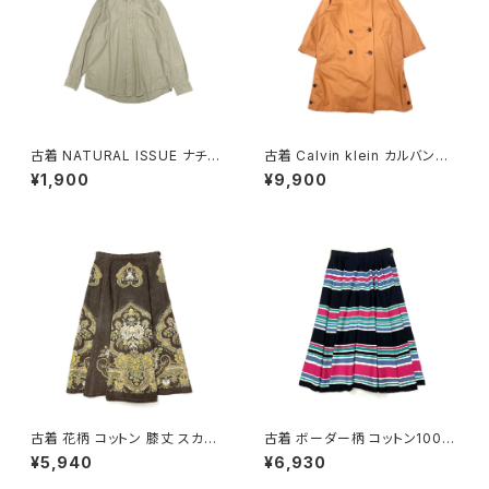
古着 NATURAL ISSUE ナチュ
古着 Calvin klein カルバンク
ラルイシュー 前開き 無地 コット
ライン ライナー付き 無地 コット
¥1,900
¥9,900
ン100％ 長袖 シャツ ベージュ
ン 長袖 アウター ライトコート
カーキ (ttu2509059)
オレンジ (ttu2508181)
古着 花柄 コットン 膝丈 スカー
古着 ボーダー柄 コットン100％
ト ダークブラウン (ba260701
膝丈 スカート 黒 ピンク (ba26
¥5,940
¥6,930
3)
07008)