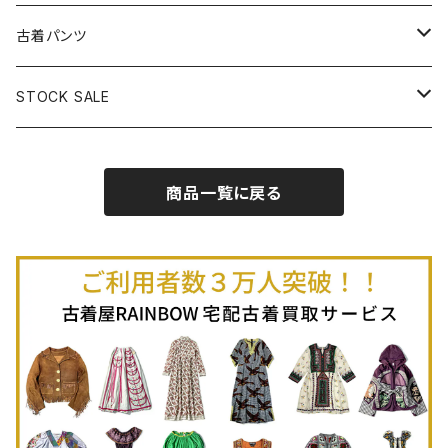
古着半袖プルオーバー
古着長袖Ｔシャツ
古着オールインワン
古着ベスト
古着半袖ニット
古着ライトコート
古着ロング丈スカート (丈76cm-)
古着パンツ
古着ノースリーブプルオーバー
古着半袖Ｔシャツ
古着オーバーオール
古着キャミソール
古着ニットアウター
古着ヘビージャケット
古着膝丈スカート (丈56-75cm)
古着ロング丈パンツ
STOCK SALE
古着ノースリーブＴシャツ
古着セットアップ
古着ノースリーブ
古着ノースリーブニット
古着ヘビーコート
古着ミニ丈スカート (丈-55cm)
古着ショート丈パンツ
Spring / Summer
商品一覧に戻る
80%OFF
古着ポロシャツ
古着ガウン
古着ミニ丈スカート (丈56-75cm)
Autumn / Winter
70%OFF
古着長袖ポロシャツ
80%OFF
古着スウェット
古着羽織り
古着半袖ポロシャツ
70%OFF
古着トレーナー
ベアトップ
古着パーカー
古着タンクトップ