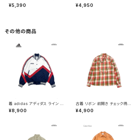
ズリー柄 コットン ノースリーブ
プ柄 コットン ノースリーブ シャ
¥5,390
¥4,950
シャツ 赤 (ta2607007)
ツ ピンク (ta2607006)
その他の商品
着 adidas アディダス ライン メ
古着 リボン 前開き チェック柄
ッシュ ロゴ 刺繍 前開き 無地 長
コットン 長袖 シャツ サーモンピ
¥8,900
¥4,900
袖 アウター ライトジャケット 白
ンク ベージュ カーキ (ttu2509
赤 紺 (ttu2509077)
085)