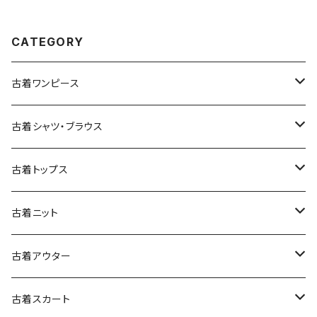
CATEGORY
古着ワンピース
古着長袖ワンピース
古着シャツ・ブラウス
古着半袖ワンピース
古着長袖シャツ・ブラウス
古着トップス
古着ノースリーブワンピース
古着半袖シャツ・ブラウス
古着スウェット&パーカー
古着ニット
古着スウェット
古着キャミソールワンピース
古着ノースリーブシャツ・ブラウス
古着プルオーバー
古着セーター
古着アウター
古着パーカー
古着長袖プルオーバー
古着ベアトップワンピース
古着Ｔシャツ
古着カーディガン
古着ライトジャケット
古着スカート