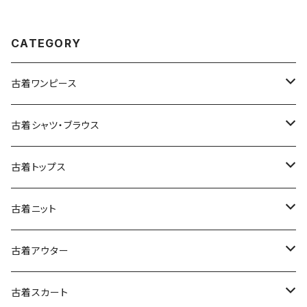
CATEGORY
古着ワンピース
古着長袖ワンピース
古着シャツ・ブラウス
古着半袖ワンピース
古着長袖シャツ・ブラウス
古着トップス
古着ノースリーブワンピース
古着半袖シャツ・ブラウス
古着スウェット&パーカー
古着ニット
古着スウェット
古着キャミソールワンピース
古着ノースリーブシャツ・ブラウス
古着プルオーバー
古着セーター
古着アウター
古着パーカー
古着長袖プルオーバー
古着ベアトップワンピース
古着Ｔシャツ
古着カーディガン
古着ライトジャケット
古着スカート