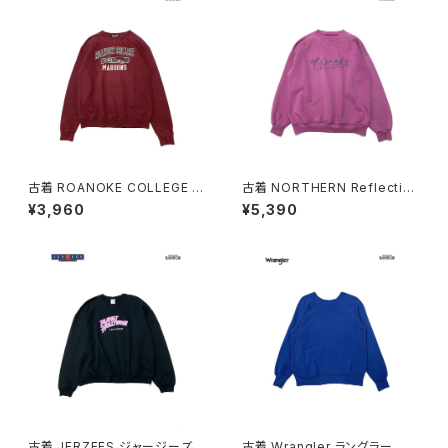
古着 ROANOKE COLLEGE M
古着 NORTHERN Reflection
AROONS カレッジロゴ 長袖 ス
s 刺繍 ロゴ 長袖 スウェット ト
¥3,960
¥5,390
ウェット トレーナー 赤 ボルドー
レーナー ピンク 紫 (ttu26030
(ttu2603021)
20)
古着 JERZEES ジャージーズ P
古着 Wrangler ラングラー 無