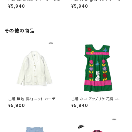
LANET HOLLYWOOD ロゴ
地 長袖 スウェット トレーナー
¥5,940
¥5,940
長袖 スウェット トレーナー 黒 (t
青 (ttu2603099)
tu2603019)
その他の商品
古着 無地 長袖 ニット カーディ
古着 ネコ アップリケ 花柄 コッ
ガン 白 (ttu2508107)
トン ミニ丈 半袖 ワンピース 緑
¥5,900
¥5,940
(oa2607077)