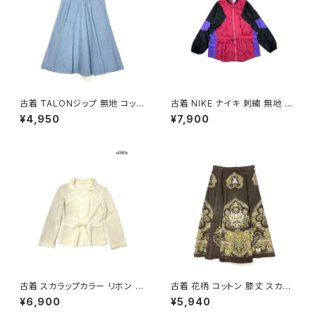
古着 TALONジップ 無地 コット
古着 NIKE ナイキ 刺繍 無地 ナ
ン 膝丈 スカート 青 水色 (ba2
イロン 長袖 アウター アウトドア
¥4,950
¥7,900
607003)
ジャケット ピンク (ttu250816
7)
古着 スカラップカラー リボン 無
古着 花柄 コットン 膝丈 スカー
地 長袖 ニット カーディガン ベ
ト ダークブラウン (ba260701
¥6,900
¥5,940
ージュ 生成り (ttu2501064)
3)