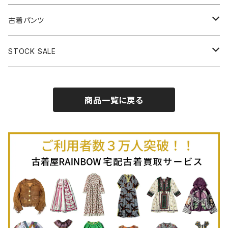
古着半袖プルオーバー
古着長袖Ｔシャツ
古着オールインワン
古着ベスト
古着半袖ニット
古着ライトコート
古着ロング丈スカート (丈76cm-)
古着パンツ
古着ノースリーブプルオーバー
古着半袖Ｔシャツ
古着オーバーオール
古着キャミソール
古着ニットアウター
古着ヘビージャケット
古着膝丈スカート (丈56-75cm)
古着ロング丈パンツ
STOCK SALE
古着ノースリーブＴシャツ
古着セットアップ
古着ノースリーブ
古着ノースリーブニット
古着ヘビーコート
古着ミニ丈スカート (丈-55cm)
古着ショート丈パンツ
Spring / Summer
商品一覧に戻る
80%OFF
古着ポロシャツ
古着ガウン
古着ミニ丈スカート (丈56-75cm)
Autumn / Winter
70%OFF
古着長袖ポロシャツ
80%OFF
古着スウェット
古着羽織り
古着半袖ポロシャツ
70%OFF
古着トレーナー
ベアトップ
古着パーカー
古着タンクトップ