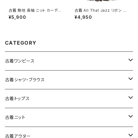
古着 無地 長袖 ニット カーディ
古着 All That Jazz リボン 花
ガン 白 (ttu2508107)
柄 ミニ丈 半袖 ワンピース 黒
¥5,900
¥4,950
(oa2607076)
CATEGORY
古着ワンピース
古着長袖ワンピース
古着シャツ・ブラウス
古着半袖ワンピース
古着長袖シャツ・ブラウス
古着トップス
古着ノースリーブワンピース
古着半袖シャツ・ブラウス
古着スウェット&パーカー
古着ニット
古着スウェット
古着キャミソールワンピース
古着ノースリーブシャツ・ブラウス
古着プルオーバー
古着セーター
古着アウター