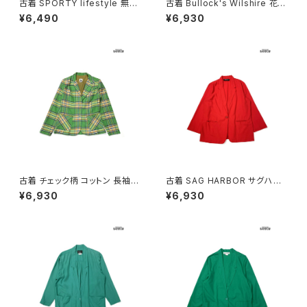
古着 SPORTY lifestyle 無地
古着 Bullock's Wilshire 花柄
長袖 アウター ライトジャケット
コットン 長袖 アウター ライトジ
¥6,490
¥6,930
紺 (ttu2602019)
ャケット オレンジ (ttu260603
4)
古着 チェック柄 コットン 長袖
古着 SAG HARBOR サグハー
アウター テーラード ジャケット
バー 無地 コットン 長袖 アウタ
¥6,930
¥6,930
緑 (ttu2603128)
ー テーラードジャケット 赤 (ttu
2603137)