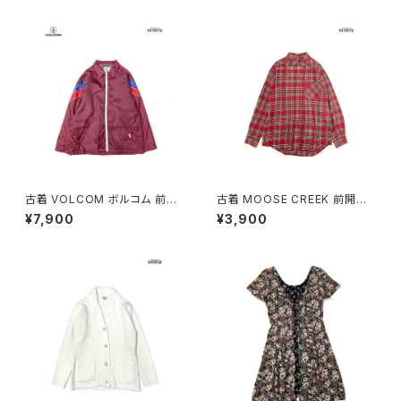
u2509099)
古着 VOLCOM ボルコム 前開
古着 MOOSE CREEK 前開き
き 無地 ブランドロゴ 刺繍 ナイ
チェック柄 コットン100％ フラン
¥7,900
¥3,900
ロン100％ 長袖 アウター ライト
ネル 長袖 シャツ 赤 (ttu25090
ジャケット ボルドー 赤紫 (ttu25
60)
09054)