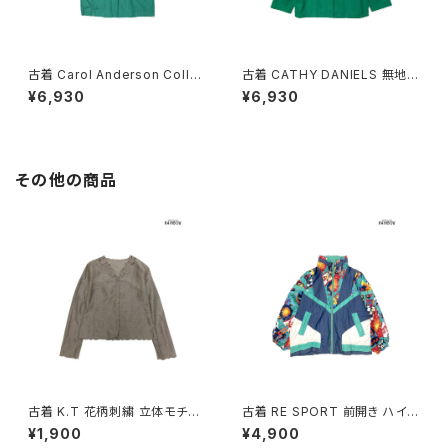
古着 Carol Anderson Colle
古着 CATHY DANIELS 無地
ction キャロルアンダーソンコ
コットン100％ 長袖 アウター テ
¥6,930
¥6,930
レクション アメリカ製 無地 長袖
ーラードジャケット 緑 (ttu260
アウター テーラードジャケット
3139)
緑 (ttu2603140)
その他の商品
古着 K.T 花柄刺繍 立体モチー
古着 RE SPORT 前開き ハイ
フ 前開き 無地 リネン 長袖 ブラ
ネック 総柄 ナイロン 長袖 アウ
¥1,900
¥4,900
ウス こげ茶 (ttu2509069)
ター ヘビージャケット 緑 紺 (tt