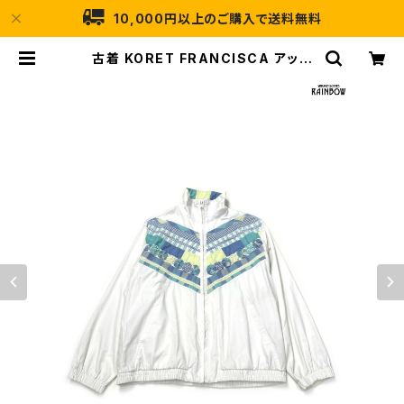
10,000円以上のご購入で送料無料
古着 KORET FRANCISCA アップ
リケ チェック柄 コットン 長袖 アウタ
ー ライトジャケット 白 水色 (ttu26
03057) | 古着屋RAINBOW