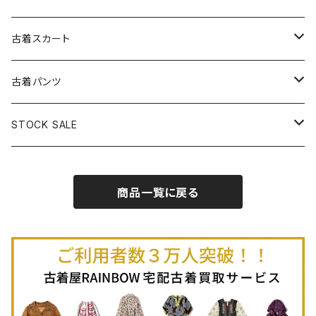
古着パーカー
古着長袖プルオーバー
古着ベアトップワンピース
古着Ｔシャツ
古着カーディガン
古着ライトジャケット
古着スカート
古着半袖プルオーバー
古着長袖Ｔシャツ
古着オールインワン
古着ベスト
古着半袖ニット
古着ライトコート
古着ロング丈スカート (丈76cm-)
古着パンツ
古着ノースリーブプルオーバー
古着半袖Ｔシャツ
古着オーバーオール
古着キャミソール
古着ニットアウター
古着ヘビージャケット
古着膝丈スカート (丈56-75cm)
古着ロング丈パンツ
STOCK SALE
古着ノースリーブＴシャツ
古着セットアップ
古着ノースリーブ
古着ノースリーブニット
古着ヘビーコート
古着ミニ丈スカート (丈-55cm)
古着ショート丈パンツ
Spring / Summer
商品一覧に戻る
80%OFF
古着ポロシャツ
古着ガウン
古着ミニ丈スカート (丈56-75cm)
Autumn / Winter
70%OFF
古着長袖ポロシャツ
80%OFF
古着スウェット
古着羽織り
古着半袖ポロシャツ
70%OFF
古着トレーナー
ベアトップ