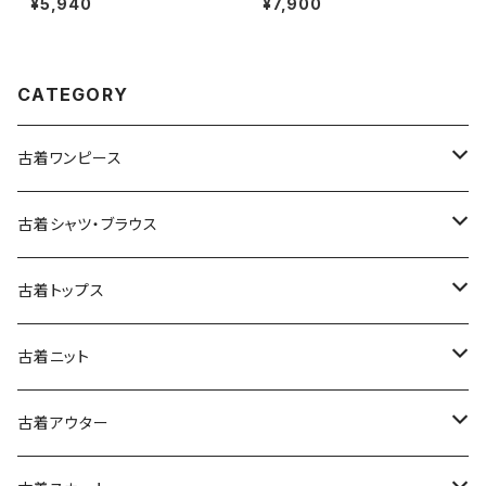
¥5,940
¥7,900
607001)
ロン100％ 長袖 アウター ライト
ジャケット ボルドー 赤紫 (ttu25
09054)
CATEGORY
古着ワンピース
古着長袖ワンピース
古着シャツ・ブラウス
古着半袖ワンピース
古着長袖シャツ・ブラウス
古着トップス
古着ノースリーブワンピース
古着半袖シャツ・ブラウス
古着スウェット&パーカー
古着ニット
古着スウェット
古着キャミソールワンピース
古着ノースリーブシャツ・ブラウス
古着プルオーバー
古着セーター
古着アウター
古着パーカー
古着長袖プルオーバー