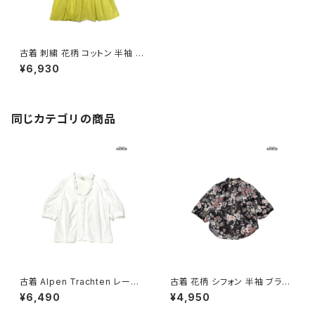
古着 刺繍 花柄 コットン 半袖 ブ
ラウス 黄 (ttu2604075)
¥6,930
同じカテゴリの商品
古着 Alpen Trachten レース
古着 花柄 シフォン 半袖 ブラウ
無地 コットン100％ 五分袖 ブラ
ス 黒 (ttu2605043)
¥6,490
¥4,950
ウス 白 生成り (ttu2605037)