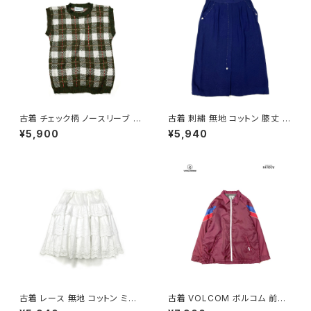
古着 チェック柄 ノースリーブ ベ
古着 刺繍 無地 コットン 膝丈 ス
スト 緑 (ttu2501125)
カート 紺 (ba2607004)
¥5,900
¥5,940
古着 レース 無地 コットン ミニ
古着 VOLCOM ボルコム 前開
丈 ティアード スカート 白 (ba2
き 無地 ブランドロゴ 刺繍 ナイ