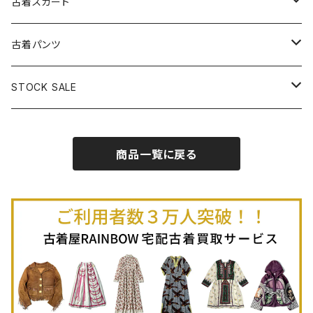
古着ベアトップワンピース
古着Ｔシャツ
古着カーディガン
古着ライトジャケット
古着スカート
古着半袖プルオーバー
古着長袖Ｔシャツ
古着オールインワン
古着ベスト
古着半袖ニット
古着ライトコート
古着ロング丈スカート (丈76cm-)
古着パンツ
古着ノースリーブプルオーバー
古着半袖Ｔシャツ
古着オーバーオール
古着キャミソール
古着ニットアウター
古着ヘビージャケット
古着膝丈スカート (丈56-75cm)
古着ロング丈パンツ
STOCK SALE
古着ノースリーブＴシャツ
古着セットアップ
古着ノースリーブ
古着ノースリーブニット
古着ヘビーコート
古着ミニ丈スカート (丈-55cm)
古着ショート丈パンツ
Spring / Summer
商品一覧に戻る
80%OFF
古着ポロシャツ
古着ガウン
古着ミニ丈スカート (丈56-75cm)
Autumn / Winter
70%OFF
古着長袖ポロシャツ
80%OFF
古着スウェット
古着羽織り
古着半袖ポロシャツ
70%OFF
古着トレーナー
ベアトップ
古着パーカー
古着タンクトップ