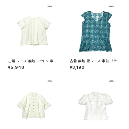
古着 レース 無地 コットン 半袖
古着 無地 総レース 半袖 ブラウ
ブラウス パステル 黄 (ttu2605
ス 緑 (ttu2606009)
¥5,940
¥3,190
034)