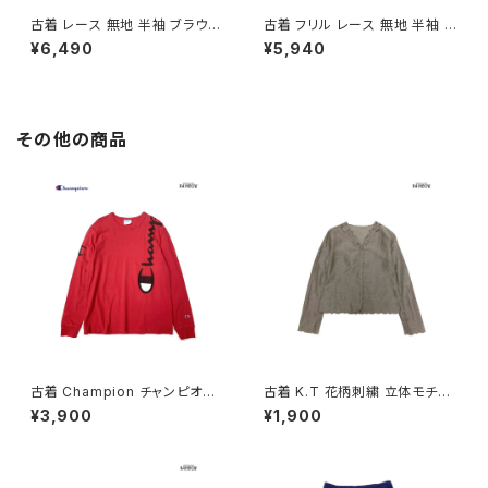
古着 レース 無地 半袖 ブラウス
古着 フリル レース 無地 半袖 ブ
ベージュ (ttu2605032)
ラウス 白 (ttu2605031)
¥6,490
¥5,940
その他の商品
古着 Champion チャンピオン
古着 K.T 花柄刺繍 立体モチー
ロゴ ブランドロゴ コットン10
フ 前開き 無地 リネン 長袖 ブラ
¥3,900
¥1,900
0％ 長袖 Ｔシャツ 赤 (ttu2501
ウス こげ茶 (ttu2509069)
068)