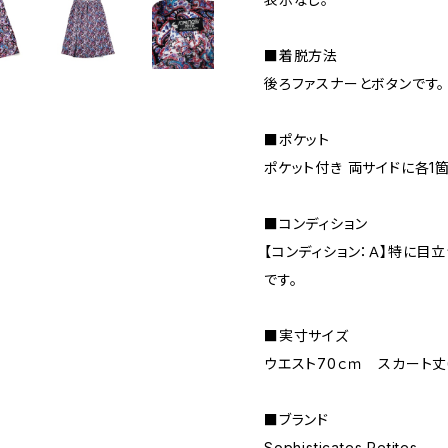
■着脱方法
後ろファスナーとボタンです。
■ポケット
ポケット付き 両サイドに各1
■コンディション
【コンディション：Ａ】特に目
です。
■実寸サイズ
ウエスト70ｃｍ スカート丈
■ブランド
Sophisticates Petites