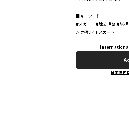
■キーワード
#スカート #膝丈 #紫 #総柄
ン #柄ライトスカート
Internationa
Ad
日本国内