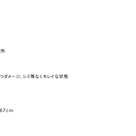
箇所
立つダメージ、シミ等なくキレイな状態
67ｃｍ