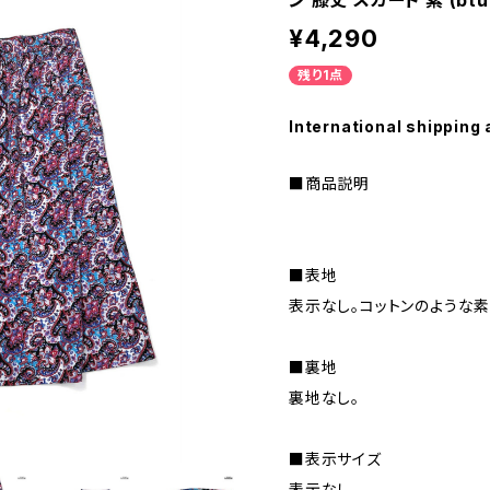
ン 膝丈 スカート 紫 (btu
¥4,290
残り1点
International shipping 
■商品説明
■表地
表示なし。コットンのような素
■裏地
裏地なし。
■表示サイズ
表示なし。