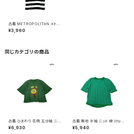
古着 METROPOLITAN メトロ
ポリタン ボーダー柄 ニット 黒
¥3,960
白 (ttu2603042)
同じカテゴリの商品
古着 ひまわり 花柄 五分袖 ニッ
古着 無地 半袖 ニット 緑 (ttu2
ト 緑 (ttu2603028)
603029)
¥6,930
¥5,940