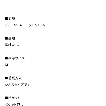
■表地
ラミー55％ コットン45％
■裏地
裏地なし。
■表示サイズ
Ｍ
■着脱方法
かぶりタイプです。
■ポケット
ポケット無し