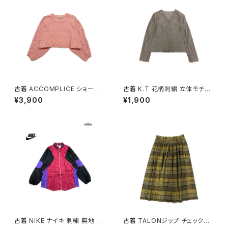
古着 ACCOMPLICE ショート
古着 K.T 花柄刺繍 立体モチー
丈 アメリカ製 無地 長袖 ニット
フ 前開き 無地 リネン 長袖 ブラ
¥3,900
¥1,900
セーター ピンク (ttu2501058)
ウス こげ茶 (ttu2509069)
古着 NIKE ナイキ 刺繍 無地 ナ
古着 TALONジップ チェック柄