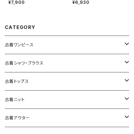
イロン 長袖 アウター アウトドア
コットン 膝丈 スカート 黄 (ba2
¥7,900
¥6,930
ジャケット ピンク (ttu250816
607010)
7)
CATEGORY
古着ワンピース
古着長袖ワンピース
古着シャツ・ブラウス
古着半袖ワンピース
古着長袖シャツ・ブラウス
古着トップス
古着ノースリーブワンピース
古着半袖シャツ・ブラウス
古着スウェット&パーカー
古着ニット
古着スウェット
古着キャミソールワンピース
古着ノースリーブシャツ・ブラウス
古着プルオーバー
古着セーター
古着アウター
古着パーカー