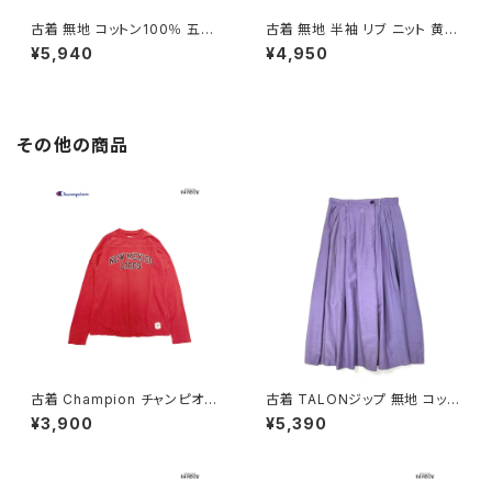
古着 無地 コットン100％ 五分
古着 無地 半袖 リブ ニット 黄 (t
袖 ニット ベージュ (ttu260601
tu2603038)
¥5,940
¥4,950
2)
その他の商品
古着 Champion チャンピオン
古着 TALONジップ 無地 コット
NEW MEXICO LOBOS プリン
ン 膝丈 スカート 紫 (ba26070
¥3,900
¥5,390
ト カットソー 長袖 Ｔシャツ 赤 (t
02)
tu2509074)