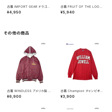
古着 IMPORT GEAR ドラゴン
古着 FRUIT OF THE LOOM
プリント コットン100％ 半袖 Ｔ
フルーツオブザルーム 馬 プリン
¥4,950
¥5,940
シャツ 黒 (ttu2606049)
ト コットン 半袖 Ｔシャツ ダーク
グリーン (ttu2606048)
その他の商品
古着 WINDLESS アメリカ製 前
古着 Champion チャンピオン
開き 無地 ワンポイント ナイロ
ロゴ コットン100％ 長袖 Ｔシャ
¥6,900
¥3,900
ン100％ 長袖 アウター ライトジ
ツ 赤 (ttu2501067)
ャケット ボルドー 赤紫 (ttu250
9053)