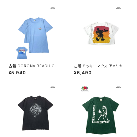
白 (ttu2606051)
Ｔシャツ 赤 ボルドー (ttu2604
157)
古着 CORONA BEACH CLUB
古着 ミッキーマウス アメリカ製
アメリカ製 ロゴ バックプリント
プリント キャラクター ショート丈
¥5,940
¥6,490
コットン 半袖 Ｔシャツ 青 (ttu2
コットン 半袖 Ｔシャツ 白 (ttu2
604087)
505043)