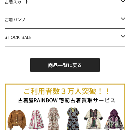
古着長袖プルオーバー
古着ベアトップワンピース
古着Ｔシャツ
古着カーディガン
古着ライトジャケット
古着スカート
古着半袖プルオーバー
古着長袖Ｔシャツ
古着オールインワン
古着ベスト
古着半袖ニット
古着ライトコート
古着ロング丈スカート (丈76cm-)
古着パンツ
古着ノースリーブプルオーバー
古着半袖Ｔシャツ
古着オーバーオール
古着キャミソール
古着ニットアウター
古着ヘビージャケット
古着膝丈スカート (丈56-75cm)
古着ロング丈パンツ
STOCK SALE
古着ノースリーブＴシャツ
古着セットアップ
古着ノースリーブ
古着ノースリーブニット
古着ヘビーコート
古着ミニ丈スカート (丈-55cm)
古着ショート丈パンツ
Spring / Summer
商品一覧に戻る
80%OFF
古着ポロシャツ
古着ガウン
古着ミニ丈スカート (丈56-75cm)
Autumn / Winter
70%OFF
古着長袖ポロシャツ
80%OFF
古着スウェット
古着羽織り
古着半袖ポロシャツ
70%OFF
古着トレーナー
ベアトップ
古着パーカー
古着タンクトップ