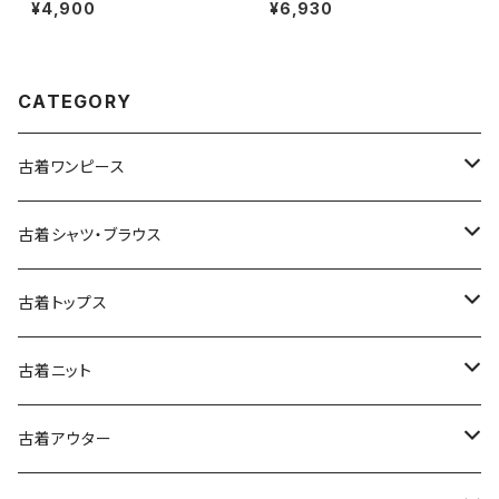
ラフト 無地 半袖 ニット 紺 (ttu2
コットン 膝丈 スカート 黄 (ba2
¥4,900
¥6,930
509075)
607010)
CATEGORY
古着ワンピース
古着長袖ワンピース
古着シャツ・ブラウス
古着半袖ワンピース
古着長袖シャツ・ブラウス
古着トップス
古着ノースリーブワンピース
古着半袖シャツ・ブラウス
古着スウェット&パーカー
古着ニット
古着スウェット
古着キャミソールワンピース
古着ノースリーブシャツ・ブラウス
古着プルオーバー
古着セーター
古着アウター
古着パーカー