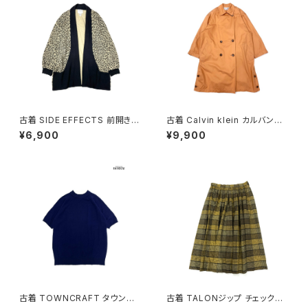
古着 SIDE EFFECTS 前開き
古着 Calvin klein カルバンク
総柄 レオパード柄 長袖 ニット
ライン ライナー付き 無地 コット
¥6,900
¥9,900
アウター ベージュ (ttu250905
ン 長袖 アウター ライトコート
1)
オレンジ (ttu2508181)
古着 TOWNCRAFT タウンク
古着 TALONジップ チェック柄