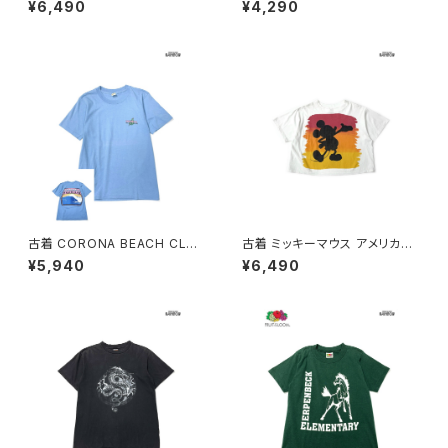
¥6,490
¥4,290
ト コットン100％ 半袖 Ｔシャツ
レッジロゴ コットン100％ 半袖
白 (ttu2606051)
Ｔシャツ 赤 ボルドー (ttu2604
157)
古着 CORONA BEACH CLUB
古着 ミッキーマウス アメリカ製
アメリカ製 ロゴ バックプリント
プリント キャラクター ショート丈
¥5,940
¥6,490
コットン 半袖 Ｔシャツ 青 (ttu2
コットン 半袖 Ｔシャツ 白 (ttu2
604087)
505043)