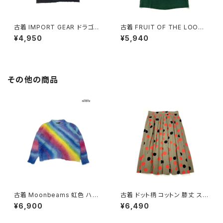
古着 IMPORT GEAR ドラゴン
古着 FRUIT OF THE LOOM
プリント コットン100％ 半袖 Ｔ
フルーツオブザルーム 馬 プリン
¥4,950
¥5,940
シャツ 黒 (ttu2606049)
ト コットン 半袖 Ｔシャツ ダーク
グリーン (ttu2606048)
その他の商品
古着 Moonbeams 虹色 ハイ
古着 ドット柄 コットン 膝丈 スカ
ネック 総柄 長袖 ニット セータ
ート 茶 (ba2607006)
¥6,900
¥6,490
ー カラフル 水色 (ttu2501051)