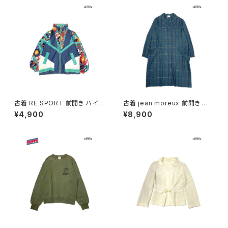
古着 RE SPORT 前開き ハイ
古着 jean moreux 前開き チェ
ネック 総柄 ナイロン 長袖 アウ
ック柄 長袖 アウター テーラード
¥4,900
¥8,900
ター ヘビージャケット 緑 紺 (tt
ライトコート 緑 (ttu2509093)
u2509099)