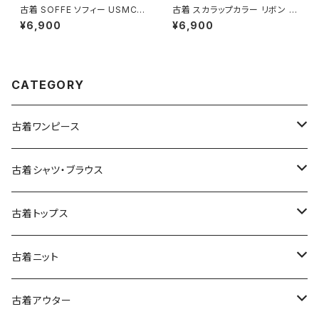
古着 SOFFE ソフィー USMC
古着 スカラップカラー リボン 無
アメリカ製 ロゴ 長袖 スウェット
地 長袖 ニット カーディガン ベ
¥6,900
¥6,900
トレーナー 緑 カーキ (ttu2508
ージュ 生成り (ttu2501064)
182)
CATEGORY
古着ワンピース
古着長袖ワンピース
古着シャツ・ブラウス
古着半袖ワンピース
古着長袖シャツ・ブラウス
古着トップス
古着ノースリーブワンピース
古着半袖シャツ・ブラウス
古着スウェット&パーカー
古着ニット
古着スウェット
古着キャミソールワンピース
古着ノースリーブシャツ・ブラウス
古着プルオーバー
古着セーター
古着アウター