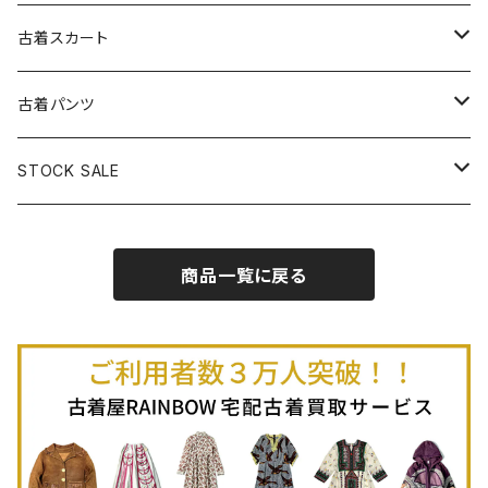
古着パーカー
古着長袖プルオーバー
古着ベアトップワンピース
古着Ｔシャツ
古着カーディガン
古着ライトジャケット
古着スカート
古着半袖プルオーバー
古着長袖Ｔシャツ
古着オールインワン
古着ベスト
古着半袖ニット
古着ライトコート
古着ロング丈スカート (丈76cm-)
古着パンツ
古着ノースリーブプルオーバー
古着半袖Ｔシャツ
古着オーバーオール
古着キャミソール
古着ニットアウター
古着ヘビージャケット
古着膝丈スカート (丈56-75cm)
古着ロング丈パンツ
STOCK SALE
古着ノースリーブＴシャツ
古着セットアップ
古着ノースリーブ
古着ノースリーブニット
古着ヘビーコート
古着ミニ丈スカート (丈-55cm)
古着ショート丈パンツ
Spring / Summer
商品一覧に戻る
80%OFF
古着ポロシャツ
古着ガウン
古着ミニ丈スカート (丈56-75cm)
Autumn / Winter
70%OFF
古着長袖ポロシャツ
80%OFF
古着スウェット
古着羽織り
古着半袖ポロシャツ
70%OFF
古着トレーナー
ベアトップ