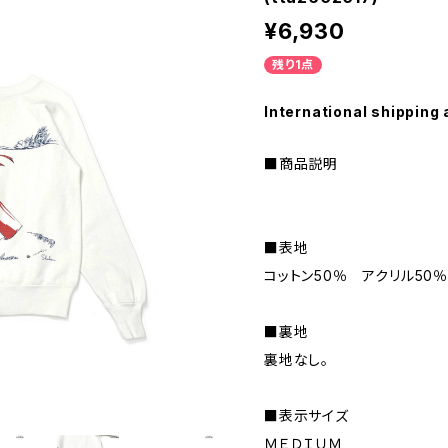
¥6,930
残り1点
International shipping 
■商品説明
■表地
コットン50％ アクリル50
■裏地
裏地なし。
■表示サイズ
ＭＥＤＩＵＭ