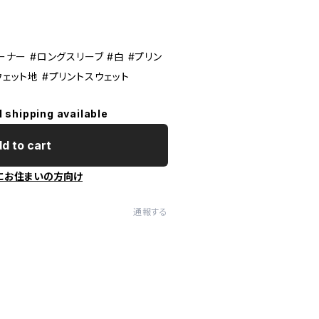
ーナー #ロングスリーブ #白 #プリン
ウェット地 #プリントスウェット
l shipping available
d to cart
にお住まいの方向け
通報する