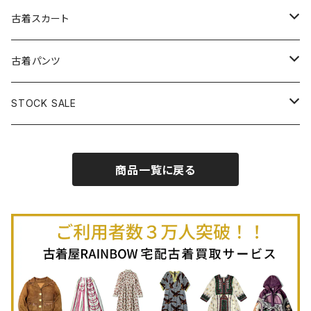
古着パーカー
古着長袖プルオーバー
古着ベアトップワンピース
古着Ｔシャツ
古着カーディガン
古着ライトジャケット
古着スカート
古着半袖プルオーバー
古着長袖Ｔシャツ
古着オールインワン
古着ベスト
古着半袖ニット
古着ライトコート
古着ロング丈スカート (丈76cm-)
古着パンツ
古着ノースリーブプルオーバー
古着半袖Ｔシャツ
古着オーバーオール
古着キャミソール
古着ニットアウター
古着ヘビージャケット
古着膝丈スカート (丈56-75cm)
古着ロング丈パンツ
STOCK SALE
古着ノースリーブＴシャツ
古着セットアップ
古着ノースリーブ
古着ノースリーブニット
古着ヘビーコート
古着ミニ丈スカート (丈-55cm)
古着ショート丈パンツ
Spring / Summer
商品一覧に戻る
80%OFF
古着ポロシャツ
古着ガウン
古着ミニ丈スカート (丈56-75cm)
Autumn / Winter
70%OFF
古着長袖ポロシャツ
80%OFF
古着スウェット
古着羽織り
古着半袖ポロシャツ
70%OFF
古着トレーナー
ベアトップ
古着パーカー