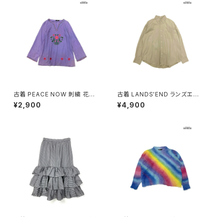
古着 PEACE NOW 刺繍 花柄
古着 LANDS'END ランズエン
コットン 長袖 ブラウス 紫 (ttu2
ド 前開き 無地 コットン100％
¥2,900
¥4,900
501035)
長袖 シャツ ベージュ (ttu2509
057)