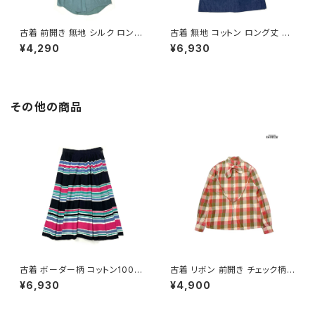
古着 前開き 無地 シルク ロング
古着 無地 コットン ロング丈 ノ
丈 ノースリーブ ワンピース くす
ースリーブ ワンピース 紺 (otu
¥4,290
¥6,930
み 緑 (otu2606061)
2606007)
その他の商品
古着 ボーダー柄 コットン100％
古着 リボン 前開き チェック柄
膝丈 スカート 黒 ピンク (ba26
コットン 長袖 シャツ サーモンピ
¥6,930
¥4,900
07008)
ンク ベージュ カーキ (ttu2509
085)