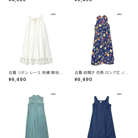
13)
リーブ ワンピース ピンク (otu2
602038)
古着 リボン レース 刺繍 無地
古着 前開き 花柄 ロング丈 ノー
シフォン ロング丈 ノースリーブ
スリーブ ワンピース 紺 (otu26
¥6,490
¥6,490
ワンピース 白 生成り (otu260
05058)
2044)