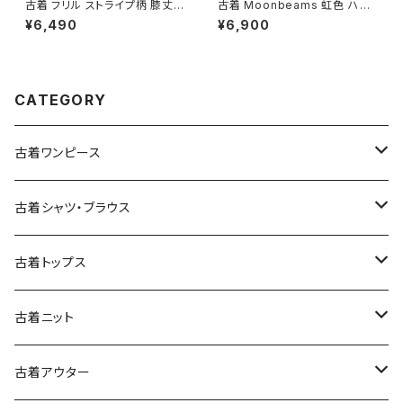
古着 フリル ストライプ柄 膝丈
古着 Moonbeams 虹色 ハイ
ティアード スカート グレー (ba
ネック 総柄 長袖 ニット セータ
¥6,490
¥6,900
2607011)
ー カラフル 水色 (ttu2501051)
CATEGORY
古着ワンピース
古着長袖ワンピース
古着シャツ・ブラウス
古着半袖ワンピース
古着長袖シャツ・ブラウス
古着トップス
古着ノースリーブワンピース
古着半袖シャツ・ブラウス
古着スウェット&パーカー
古着ニット
古着スウェット
古着キャミソールワンピース
古着ノースリーブシャツ・ブラウス
古着プルオーバー
古着セーター
古着アウター