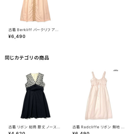
古着 Berkliff バークリフ アメリ
カ製 リボン レース 無地 ナイロ
¥6,490
ン 膝丈 ノースリーブ ワンピー
ス オレンジ (otu2602035)
同じカテゴリの商品
古着 リボン 総柄 膝丈 ノースリ
古着 Radcliffe リボン 無地 シ
ーブ ワンピース 黒 (oa26070
フォン ナイロン ロング丈 ノース
¥4,620
¥6,490