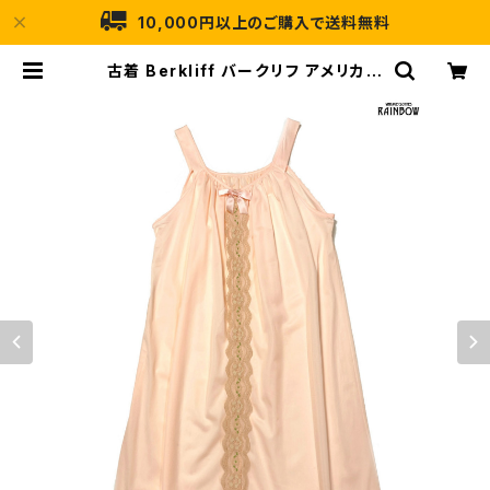
10,000円以上のご購入で送料無料
古着 Berkliff バークリフ アメリカ製
リボン レース 無地 ナイロン 膝丈 ノ
ースリーブ ワンピース オレンジ (otu
2602035) | 古着屋RAINBOW