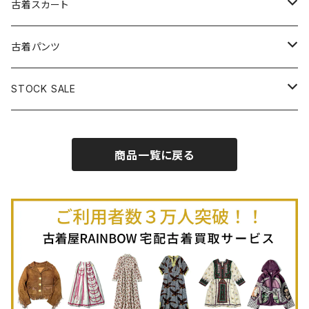
古着長袖プルオーバー
古着ベアトップワンピース
古着Ｔシャツ
古着カーディガン
古着ライトジャケット
古着スカート
古着半袖プルオーバー
古着長袖Ｔシャツ
古着オールインワン
古着ベスト
古着半袖ニット
古着ライトコート
古着ロング丈スカート (丈76cm-)
古着パンツ
古着ノースリーブプルオーバー
古着半袖Ｔシャツ
古着オーバーオール
古着キャミソール
古着ニットアウター
古着ヘビージャケット
古着膝丈スカート (丈56-75cm)
古着ロング丈パンツ
STOCK SALE
古着ノースリーブＴシャツ
古着セットアップ
古着ノースリーブ
古着ノースリーブニット
古着ヘビーコート
古着ミニ丈スカート (丈-55cm)
古着ショート丈パンツ
Spring / Summer
商品一覧に戻る
80%OFF
古着ポロシャツ
古着ガウン
古着ミニ丈スカート (丈56-75cm)
Autumn / Winter
70%OFF
古着長袖ポロシャツ
80%OFF
古着スウェット
古着羽織り
古着半袖ポロシャツ
70%OFF
古着トレーナー
ベアトップ
古着パーカー
古着タンクトップ