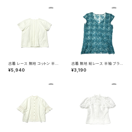
古着 レース 無地 コットン 半袖
古着 無地 総レース 半袖 ブラウ
ブラウス パステル 黄 (ttu2605
ス 緑 (ttu2606009)
¥5,940
¥3,190
034)