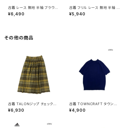
古着 レース 無地 半袖 ブラウス
古着 フリル レース 無地 半袖 ブ
ベージュ (ttu2605032)
ラウス 白 (ttu2605031)
¥6,490
¥5,940
その他の商品
古着 TALONジップ チェック柄
古着 TOWNCRAFT タウンク
コットン 膝丈 スカート 黄 (ba2
ラフト 無地 半袖 ニット 紺 (ttu2
¥6,930
¥4,900
607010)
509075)