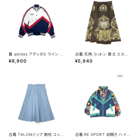
着 adidas アディダス ライン メ
古着 花柄 コットン 膝丈 スカー
ッシュ ロゴ 刺繍 前開き 無地 長
ト ダークブラウン (ba260701
¥8,900
¥5,940
袖 アウター ライトジャケット 白
3)
赤 紺 (ttu2509077)
古着 TALONジップ 無地 コット
古着 RE SPORT 前開き ハイ