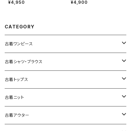
ン 膝丈 スカート 青 水色 (ba2
ネック 総柄 ナイロン 長袖 アウ
¥4,950
¥4,900
607003)
ター ヘビージャケット 緑 紺 (tt
u2509099)
CATEGORY
古着ワンピース
古着長袖ワンピース
古着シャツ・ブラウス
古着半袖ワンピース
古着長袖シャツ・ブラウス
古着トップス
古着ノースリーブワンピース
古着半袖シャツ・ブラウス
古着スウェット&パーカー
古着ニット
古着スウェット
古着キャミソールワンピース
古着ノースリーブシャツ・ブラウス
古着プルオーバー
古着セーター
古着アウター
古着パーカー