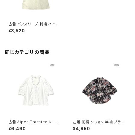
古着 パフスリーブ 刺繍 ハイネ
ック 花柄 コットン 半袖 ブラウス
¥3,520
レモンイエロー (ttu2604028)
同じカテゴリの商品
古着 Alpen Trachten レース
古着 花柄 シフォン 半袖 ブラウ
無地 コットン100％ 五分袖 ブラ
ス 黒 (ttu2605043)
¥6,490
¥4,950
ウス 白 生成り (ttu2605037)