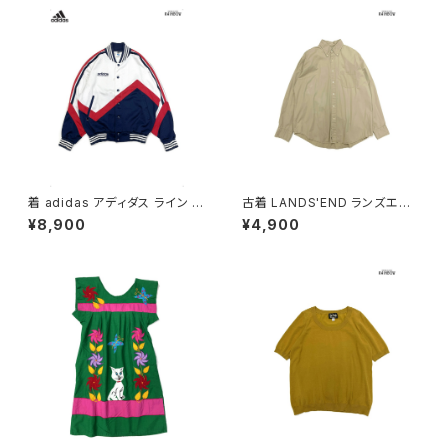
着 adidas アディダス ライン メ
古着 LANDS'END ランズエン
ッシュ ロゴ 刺繍 前開き 無地 長
ド 前開き 無地 コットン100％
¥8,900
¥4,900
袖 アウター ライトジャケット 白
長袖 シャツ ベージュ (ttu2509
赤 紺 (ttu2509077)
057)