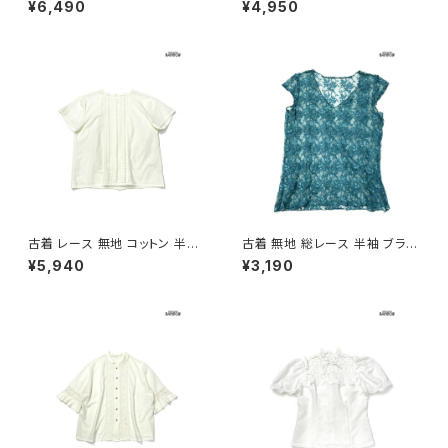
¥6,490
¥4,950
ウス 白 生成り (ttu2605037)
古着 レース 無地 コットン 半袖
古着 無地 総レース 半袖 ブラウ
ブラウス パステル 黄 (ttu2605
ス 緑 (ttu2606009)
¥5,940
¥3,190
034)