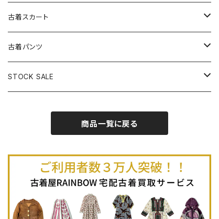
古着パーカー
古着長袖プルオーバー
古着ベアトップワンピース
古着Ｔシャツ
古着カーディガン
古着ライトジャケット
古着スカート
古着半袖プルオーバー
古着長袖Ｔシャツ
古着オールインワン
古着ベスト
古着半袖ニット
古着ライトコート
古着ロング丈スカート (丈76cm-)
古着パンツ
古着ノースリーブプルオーバー
古着半袖Ｔシャツ
古着オーバーオール
古着キャミソール
古着ニットアウター
古着ヘビージャケット
古着膝丈スカート (丈56-75cm)
古着ロング丈パンツ
STOCK SALE
古着ノースリーブＴシャツ
古着セットアップ
古着ノースリーブ
古着ノースリーブニット
古着ヘビーコート
古着ミニ丈スカート (丈-55cm)
古着ショート丈パンツ
Spring / Summer
商品一覧に戻る
80%OFF
古着ポロシャツ
古着ガウン
古着ミニ丈スカート (丈56-75cm)
Autumn / Winter
70%OFF
古着長袖ポロシャツ
80%OFF
古着スウェット
古着羽織り
古着半袖ポロシャツ
70%OFF
古着トレーナー
ベアトップ