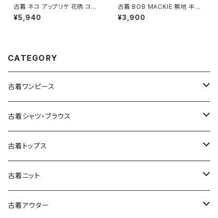
古着 ネコ アップリケ 花柄 コッ
古着 BOB MACKIE 無地 半袖
トン ミニ丈 半袖 ワンピース 緑
ニット マスタード 黄 (ttu25090
¥5,940
¥3,900
(oa2607077)
76)
CATEGORY
古着ワンピース
古着長袖ワンピース
古着シャツ・ブラウス
古着半袖ワンピース
古着長袖シャツ・ブラウス
古着トップス
古着ノースリーブワンピース
古着半袖シャツ・ブラウス
古着スウェット&パーカー
古着ニット
古着スウェット
古着キャミソールワンピース
古着ノースリーブシャツ・ブラウス
古着プルオーバー
古着セーター
古着アウター