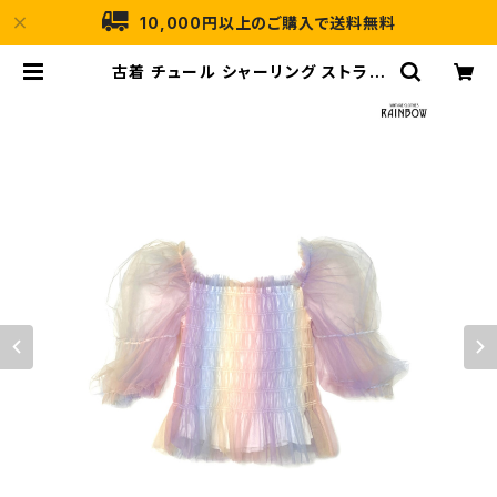
10,000円以上のご購入で送料無料
古着 チュール シャーリング ストライ
プ柄 半袖 ブラウス 紫 カラフル (ttu
2604025) | 古着屋RAINBOW