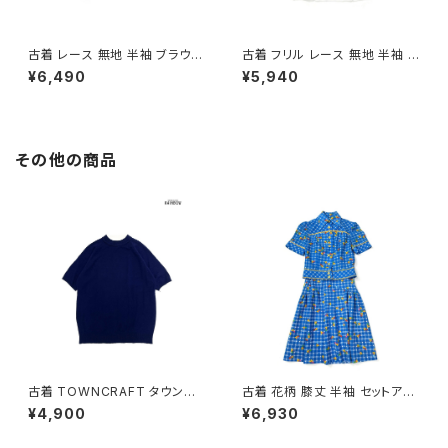
古着 レース 無地 半袖 ブラウス
古着 フリル レース 無地 半袖 ブ
ベージュ (ttu2605032)
ラウス 白 (ttu2605031)
¥6,490
¥5,940
その他の商品
古着 TOWNCRAFT タウンク
古着 花柄 膝丈 半袖 セットアッ
ラフト 無地 半袖 ニット 紺 (ttu2
プ 青 (oa2607082)
¥4,900
¥6,930
509075)