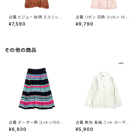
古着 ビジュー 総柄 エスニック
古着 リボン 花柄 コットン ロン
柄 ロング丈 半袖 ワンピース オ
グ丈 半袖 ワンピース ピンク (o
¥7,590
¥9,790
レンジ (otu2605039)
tu2604073)
その他の商品
古着 ボーダー柄 コットン100％
古着 無地 長袖 ニット カーディ
膝丈 スカート 黒 ピンク (ba26
ガン 白 (ttu2508107)
¥6,930
¥5,900
07008)