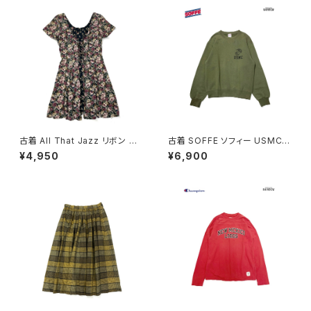
古着 All That Jazz リボン 花
古着 SOFFE ソフィー USMC
柄 ミニ丈 半袖 ワンピース 黒
アメリカ製 ロゴ 長袖 スウェット
¥4,950
¥6,900
(oa2607076)
トレーナー 緑 カーキ (ttu2508
182)