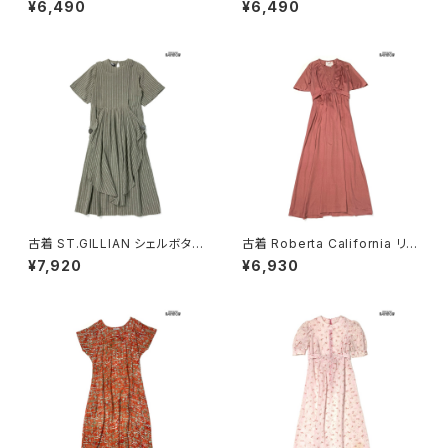
¥6,490
¥6,490
07070)
ンク (otu2605084)
古着 ST.GILLIAN シェルボタン
古着 Roberta California リボ
ストライプ柄 コットン ロング丈
ン 無地 ロング丈 半袖 ワンピー
¥7,920
¥6,930
半袖 ワンピース グレー カーキ
ス ピンク (otu2604148)
(otu2605032)