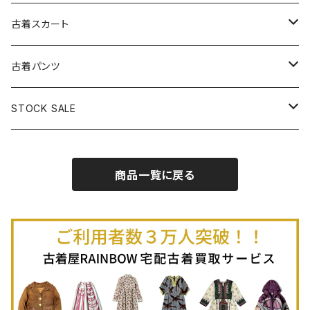
古着パーカー
古着長袖プルオーバー
古着ベアトップワンピース
古着Ｔシャツ
古着カーディガン
古着ライトジャケット
古着スカート
古着半袖プルオーバー
古着長袖Ｔシャツ
古着オールインワン
古着ベスト
古着半袖ニット
古着ライトコート
古着ロング丈スカート (丈76cm-)
古着パンツ
古着ノースリーブプルオーバー
古着半袖Ｔシャツ
古着オーバーオール
古着キャミソール
古着ニットアウター
古着ヘビージャケット
古着膝丈スカート (丈56-75cm)
古着ロング丈パンツ
STOCK SALE
古着ノースリーブＴシャツ
古着セットアップ
古着ノースリーブ
古着ノースリーブニット
古着ヘビーコート
古着ミニ丈スカート (丈-55cm)
古着ショート丈パンツ
Spring / Summer
商品一覧に戻る
80%OFF
古着ポロシャツ
古着ガウン
古着ミニ丈スカート (丈56-75cm)
Autumn / Winter
70%OFF
古着長袖ポロシャツ
80%OFF
古着スウェット
古着羽織り
古着半袖ポロシャツ
70%OFF
古着トレーナー
ベアトップ