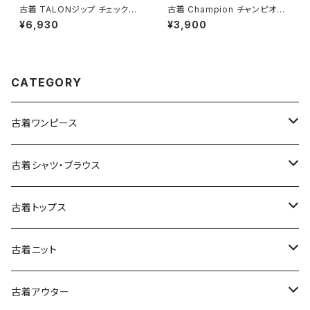
古着 TALONジップ チェック柄
古着 Champion チャンピオン
コットン 膝丈 スカート 黄 (ba2
NEW MEXICO LOBOS プリン
¥6,930
¥3,900
607010)
ト カットソー 長袖 Ｔシャツ 赤 (t
tu2509074)
CATEGORY
古着ワンピース
古着長袖ワンピース
古着シャツ・ブラウス
古着半袖ワンピース
古着長袖シャツ・ブラウス
古着トップス
古着ノースリーブワンピース
古着半袖シャツ・ブラウス
古着スウェット&パーカー
古着ニット
古着スウェット
古着キャミソールワンピース
古着ノースリーブシャツ・ブラウス
古着プルオーバー
古着セーター
古着アウター