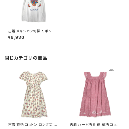
古着 メキシカン刺繍 リボン ス
リット 花柄 コットン ロング丈 半
¥6,930
袖 ワンピース 白 オレンジ (otu
2604056)
同じカテゴリの商品
古着 花柄 コットン ロング丈 半
古着 ハート柄 刺繍 総柄 コット
袖 ワンピース ベージュ (oa26
ン ロング丈 半袖 ワンピース ピ