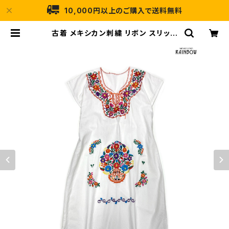
10,000円以上のご購入で送料無料
古着 メキシカン刺繍 リボン スリット
花柄 コットン ロング丈 半袖 ワンピー
ス 白 オレンジ (otu2604056) | 古
着屋RAINBOW