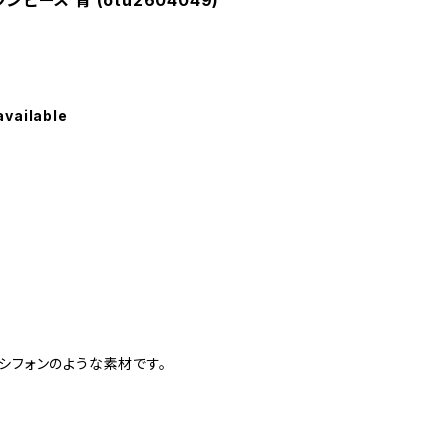
ンピース 青 (otu2604049)
available
シフォンのような素材です。