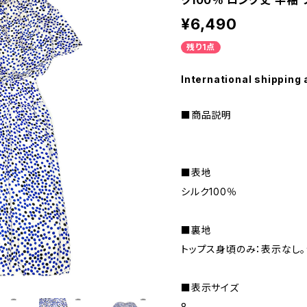
ク100％ ロング丈 半袖 ワ
¥6,490
残り1点
International shipping 
■商品説明
■表地
シルク100％
■裏地
トップス身頃のみ：表示なし。
■表示サイズ
8