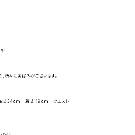
箇所
シミ、所々に黄ばみがございます。
袖丈34ｃｍ 着丈119ｃｍ ウエスト
アナパペル