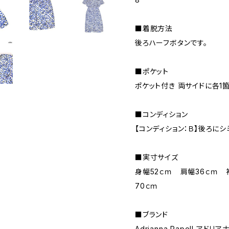
■着脱方法
後ろハーフボタンです。
■ポケット
ポケット付き 両サイドに各1
■コンディション
【コンディション：Ｂ】後ろに
■実寸サイズ
身幅52ｃｍ 肩幅36ｃｍ 
70ｃｍ
■ブランド
Adrianna Papell アドリ