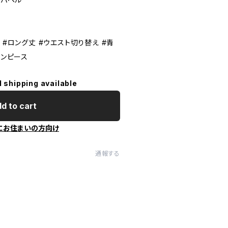
 #ロング丈 #ウエスト切り替え #青
ワンピース
l shipping available
d to cart
にお住まいの方向け
通報する