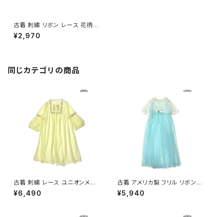
古着 刺繍 リボン レース 花柄
コットン 長袖 アウター 羽織り
¥2,970
白 (ttu2601248)
同じカテゴリの商品
古着 刺繍 レース ユニオンメイ
古着 アメリカ製 フリル リボン
ド 無地 ナイロン 長袖 アウター
レース 無地 半袖 アウター 羽織
¥6,490
¥5,940
羽織り 黄 (ttu2603055)
り 水色 (ttu2604042)