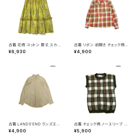
古着 花柄 コットン 膝丈 スカー
古着 リボン 前開き チェック柄
ト 黄 (ba2607007)
コットン 長袖 シャツ サーモンピ
¥6,930
¥4,900
ンク ベージュ カーキ (ttu2509
085)
古着 LANDS'END ランズエン
古着 チェック柄 ノースリーブ ベ
ド 前開き 無地 コットン100％
スト 緑 (ttu2501125)
¥4,900
¥5,900
長袖 シャツ ベージュ (ttu2509