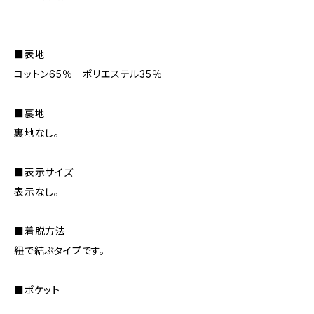
■表地
コットン65％ ポリエステル35％
■裏地
裏地なし。
■表示サイズ
表示なし。
■着脱方法
紐で結ぶタイプです。
■ポケット