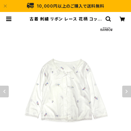
10,000円以上のご購入で送料無料
古着 刺繍 リボン レース 花柄 コット
ン 長袖 アウター 羽織り 白 (ttu260
1248) | 古着屋RAINBOW