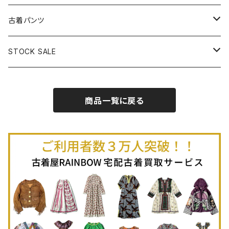
古着半袖プルオーバー
古着長袖Ｔシャツ
古着オールインワン
古着ベスト
古着半袖ニット
古着ライトコート
古着ロング丈スカート (丈76cm-)
古着パンツ
古着ノースリーブプルオーバー
古着半袖Ｔシャツ
古着オーバーオール
古着キャミソール
古着ニットアウター
古着ヘビージャケット
古着膝丈スカート (丈56-75cm)
古着ロング丈パンツ
STOCK SALE
古着ノースリーブＴシャツ
古着セットアップ
古着ノースリーブ
古着ノースリーブニット
古着ヘビーコート
古着ミニ丈スカート (丈-55cm)
古着ショート丈パンツ
Spring / Summer
商品一覧に戻る
80%OFF
古着ポロシャツ
古着ガウン
古着ミニ丈スカート (丈56-75cm)
Autumn / Winter
70%OFF
古着長袖ポロシャツ
80%OFF
古着スウェット
古着羽織り
古着半袖ポロシャツ
70%OFF
古着トレーナー
ベアトップ
古着パーカー
古着タンクトップ