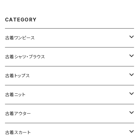
057)
CATEGORY
古着ワンピース
古着長袖ワンピース
古着シャツ・ブラウス
古着半袖ワンピース
古着長袖シャツ・ブラウス
古着トップス
古着ノースリーブワンピース
古着半袖シャツ・ブラウス
古着スウェット&パーカー
古着ニット
古着スウェット
古着キャミソールワンピース
古着ノースリーブシャツ・ブラウス
古着プルオーバー
古着セーター
古着アウター
古着パーカー
古着長袖プルオーバー
古着ベアトップワンピース
古着Ｔシャツ
古着カーディガン
古着ライトジャケット
古着スカート