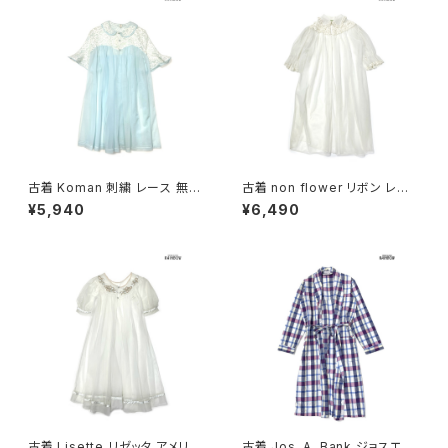
古着 Koman 刺繍 レース 無地
古着 non flower リボン レー
半袖 アウター 羽織り 水色 白 (t
ス 無地 半袖 アウター 羽織り
¥5,940
¥6,490
tu2604034)
白 ベージュ (ttu2606129)
古着 Lisette リゼッタ アメリカ
古着 Jos. A. Bank ジョスエー