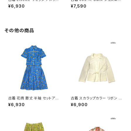
製 刺繍 レース 花柄 半袖 アウ
バンク ベルト付き チェック柄 コ
¥6,930
¥7,590
ター 羽織り 白 ベージュ 生成り
ットン100％ 長袖 アウター 羽織
(ttu2604032)
り 紫 (ttu2606025)
その他の商品
古着 花柄 膝丈 半袖 セットアッ
古着 スカラップカラー リボン 無
プ 青 (oa2607082)
地 長袖 ニット カーディガン ベ
¥6,930
¥6,900
ージュ 生成り (ttu2501064)